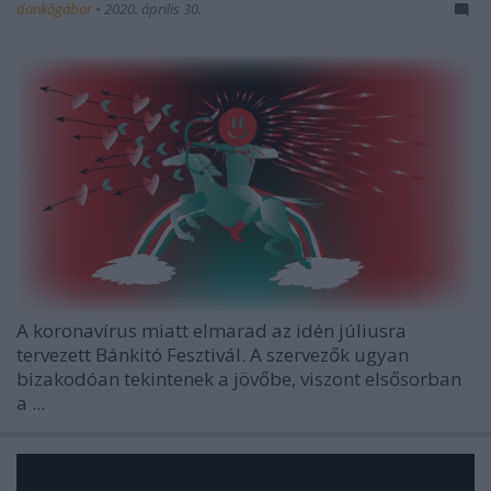
dankógábor
•
2020. április 30.
A koronavírus miatt elmarad az idén júliusra
tervezett Bánkitó Fesztivál. A szervezők ugyan
bizakodóan tekintenek a jövőbe, viszont elsősorban
a ...