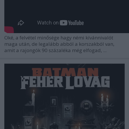
Oké, a felvétel minősége hagy némi kívánnivalót
maga után, de legalább abból a korszakból van,
amit a rajongók 90 százaléka még elfogad, ...