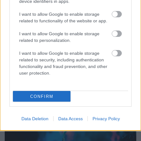
device identifiers in apps.
I want to allow Google to enable storage
related to functionality of the website or app.
I want to allow Google to enable storage
related to personalization.
Mintegy négyszáz dalszerző kap
I want to allow Google to enable storage
gyorssegélyt az Artisjustól
related to security, including authentication
functionality and fraud prevention, and other
Lángoló
•
2020. április 28.
user protection.
CONFIRM
Data Deletion
Data Access
Privacy Policy