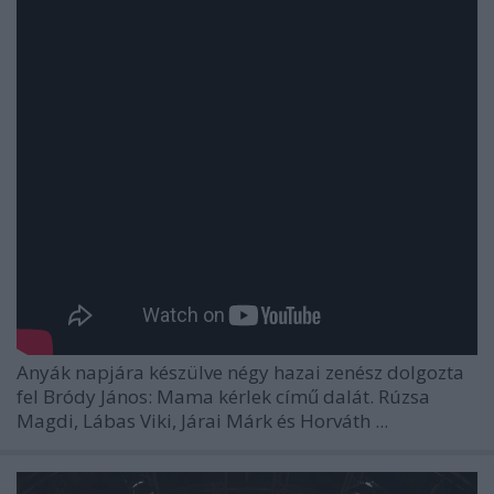
Anyák napjára készülve négy hazai zenész dolgozta
fel Bródy János:
Mama kérlek
című dalát. Rúzsa
Magdi, Lábas Viki, Járai Márk és Horváth ...