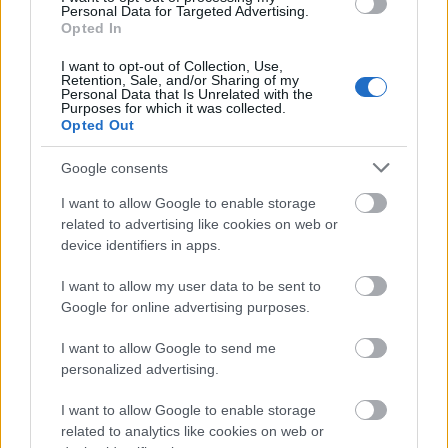
Personal Data for Targeted Advertising.
Opted In
I want to opt-out of Collection, Use,
Retention, Sale, and/or Sharing of my
Personal Data that Is Unrelated with the
Purposes for which it was collected.
Opted Out
Google consents
A LongStoryShort! vicces videóval harcol a karantén
I want to allow Google to enable storage
komorság ellen. A bulis Stay-t a zenekartagok a
related to advertising like cookies on web or
családtagjaik és barátaik segítségével – ...
device identifiers in apps.
I want to allow my user data to be sent to
Google for online advertising purposes.
I want to allow Google to send me
personalized advertising.
I want to allow Google to enable storage
related to analytics like cookies on web or