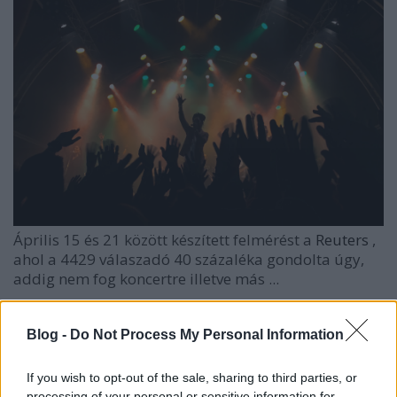
Április 15 és 21 között készített felmérést a
Reuters
,
ahol a 4429 válaszadó 40 százaléka gondolta úgy,
addig nem fog koncertre illetve más ...
Blog -
Do Not Process My Personal Information
If you wish to opt-out of the sale, sharing to third parties, or
processing of your personal or sensitive information for