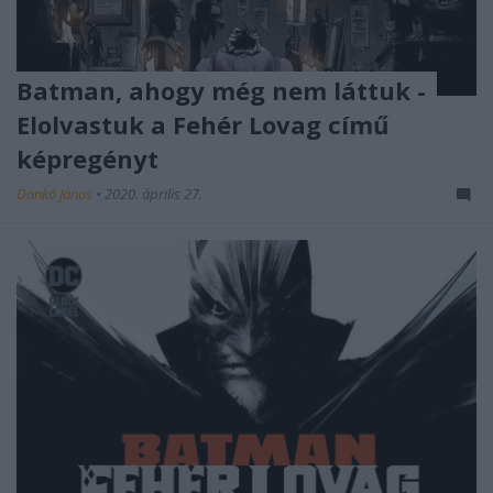
Batman, ahogy még nem láttuk -
Elolvastuk a Fehér Lovag című
képregényt
Dankó János
•
2020. április 27.