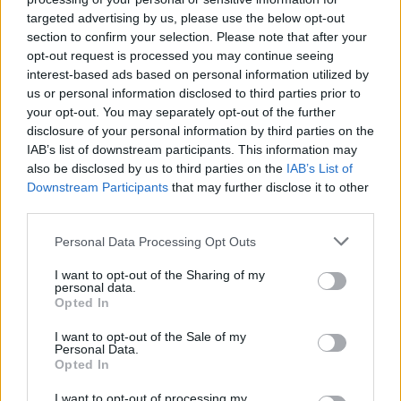
targeted advertising by us, please use the below opt-out
section to confirm your selection. Please note that after your
opt-out request is processed you may continue seeing
interest-based ads based on personal information utilized by
us or personal information disclosed to third parties prior to
your opt-out. You may separately opt-out of the further
disclosure of your personal information by third parties on the
IAB’s list of downstream participants. This information may
also be disclosed by us to third parties on the
IAB’s List of
Downstream Participants
that may further disclose it to other
Depresszív zombisereg ellen
third parties.
karanténklippel harcol a
Please note that this website/app uses one or more Google
Personal Data Processing Opt Outs
LongStoryShort
services and may gather and store information including but
not limited to your visit or usage behaviour. You may click to
I want to opt-out of the Sharing of my
Lángoló
•
2020. április 28.
personal data.
grant or deny consent to Google and its third-party tags to
Opted In
use your data for below specified purposes in below Google
consent section.
I want to opt-out of the Sale of my
Personal Data.
Opted In
I want to opt-out of processing my