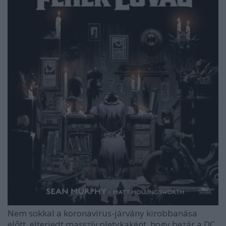
Nem sokkal a koronavírus-járvány kirobbanása
előtt, elterjedt masszív pletykaként, hogy bezár a DC