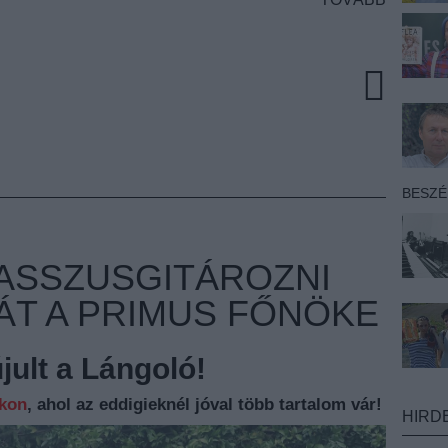
BESZ
BASSZUSGITÁROZNI
T A PRIMUS FŐNÖKE
ult a Lángoló!
nkon
, ahol az eddigieknél jóval több tartalom vár!
HIRD