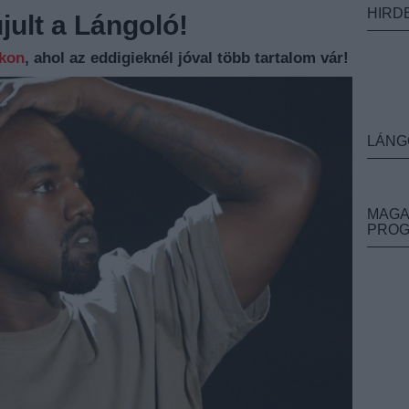
HIRD
ult a Lángoló!
nkon
, ahol az eddigieknél jóval több tartalom vár!
LÁNG
MAGA
PRO