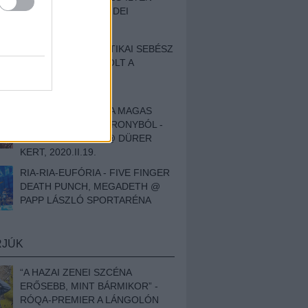
BESZÁMOLÓNK AZ IDEI
SZIGETRŐL
EGY HALLÁSPLASZTIKAI SEBÉSZ
NAPLÓJA - ILYEN VOLT A
SWANSRÓL SZÓLÓ
DOKUMENTUMFILM
MÉLY FÉRFIBÁNAT A MAGAS
ELEFÁNTCSONTTORONYBÓL -
LEPROUS, KLONE @ DÜRER
KERT, 2020.II.19.
RIA-RIA-EUFÓRIA - FIVE FINGER
DEATH PUNCH, MEGADETH @
PAPP LÁSZLÓ SPORTARÉNA
RJÚK
“A HAZAI ZENEI SZCÉNA
ERŐSEBB, MINT BÁRMIKOR” -
RÓQA-PREMIER A LÁNGOLÓN