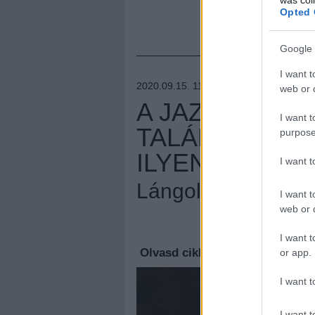
Opted 
Google 
I want t
2020.09.15. 11:00 –
LÁNGOLÓ
web or d
A JAZZ ÉS A 
I want t
TALÁLKOZÁSA,
purpose
ILYEN A HAB 
I want 
Lángoló Premier
I want t
web or d
Megúj
I want t
Olvasd cikkeinket az
új oldalu
or app.
I want t
I want t