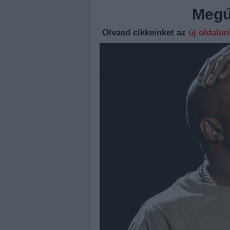
Megúj
Olvasd cikkeinket az
új oldalu