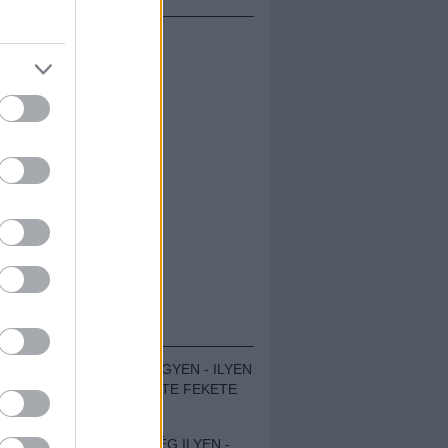
ÁMOLÓK
ZENÉS TÁBOR A HEGYEN - ILYEN
VOLT A VÍRUS SZÜLTE FEKETE
ZAJ FESZTIVÁL
SOHA NEM VOLT MÉG ILYEN -