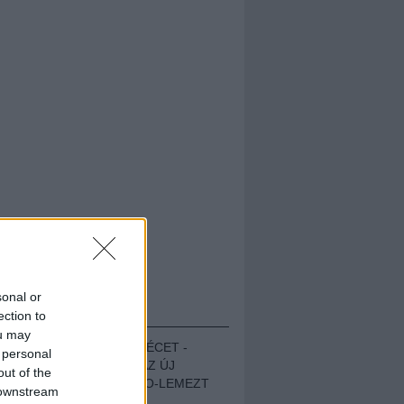
sonal or
HALLGASD!
ection to
ou may
MEGUGROTTÁK A LÉCET -
 personal
MEGHALLGATTUK AZ ÚJ
out of the
PROTEST THE HERO-LEMEZT
 downstream