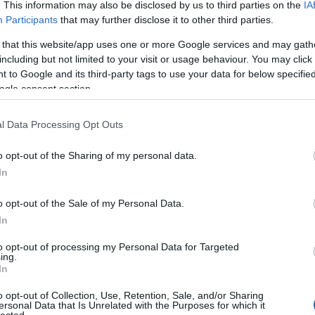
. This information may also be disclosed by us to third parties on the
IA
Participants
that may further disclose it to other third parties.
 that this website/app uses one or more Google services and may gath
including but not limited to your visit or usage behaviour. You may click 
 to Google and its third-party tags to use your data for below specifi
ogle consent section.
l Data Processing Opt Outs
o opt-out of the Sharing of my personal data.
ok oldalán jelent meg egy videó, amiben Dave Grohl
In
egy új dalt. A saját elmondása szerint szuperhős
llnek szól, és egy dobpárbaj eredménye.
o opt-out of the Sale of my Personal Data.
In
TOVÁBB
to opt-out of processing my Personal Data for Targeted
hl
influenszer
nandi bushell
ing.
In
o opt-out of Collection, Use, Retention, Sale, and/or Sharing
ersonal Data that Is Unrelated with the Purposes for which it
HIRD
lected.