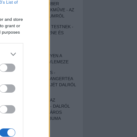
B’s List of
EGY DÜHÖS VÉNEMBER
UNIVERZÁLIS REMEKMŰVE - AZ
ÚJ BOB DYLAN-ALBUMRÓL
er and store
to grant or
ZENE LÉLEKNEK ÉS TESTNEK -
ed purposes
AUTENTIKUS NÉPZENE ÉS
KÖLTÉSZET
ÚJJÁSZÜLETETT
SZOMORKODÁS - ILYEN A
KATATONIA ÚJ NAGYLEMEZE
CROCODILE NERVES -
HALLGASD MEG AZ ANGERTEA
MA MEGJELENT EP-JÉT DALRÓL
DALRA!
A FELELŐSSÉGTŐL AZ
ELLOPOTT FÖLDIG - DALRÓL
DALRA A KÉPZELT VÁROS
SAMIZDAT CÍMŰ ALBUMA
ETÉS