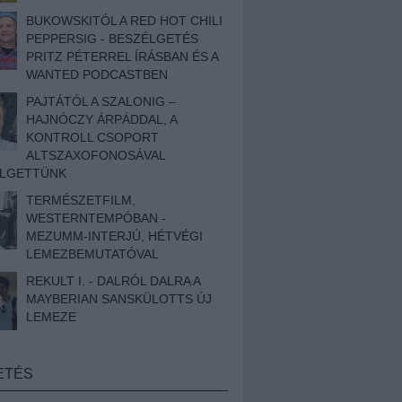
BUKOWSKITÓL A RED HOT CHILI
PEPPERSIG - BESZÉLGETÉS
PRITZ PÉTERREL ÍRÁSBAN ÉS A
WANTED PODCASTBEN
PAJTÁTÓL A SZALONIG –
HAJNÓCZY ÁRPÁDDAL, A
KONTROLL CSOPORT
ALTSZAXOFONOSÁVAL
ÉLGETTÜNK
TERMÉSZETFILM,
WESTERNTEMPÓBAN -
MEZUMM-INTERJÚ, HÉTVÉGI
LEMEZBEMUTATÓVAL
REKULT I. - DALRÓL DALRA A
MAYBERIAN SANSKÜLOTTS ÚJ
LEMEZE
ETÉS