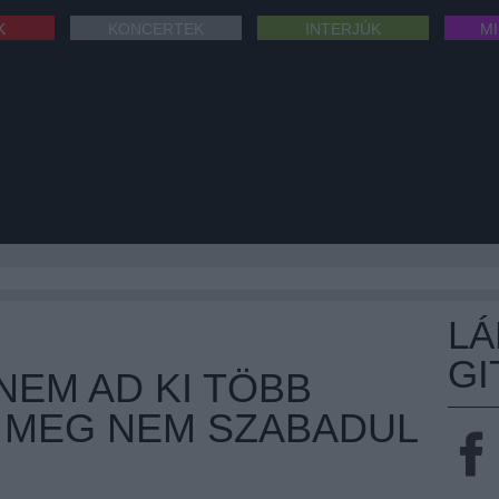
K
KONCERTEK
INTERJÚK
M
L
GI
NEM AD KI TÖBB
G MEG NEM SZABADUL