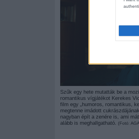
authenti
Szűk egy hete mutatták be a mozi
romantikus vígjátékot Kerekes Vic
film egy „humoros, romantikus, ke
megtenne imádott cukrászdájának
nagyban épít a zenére is, ami mát
alább is meghallgatható.
(Fotó: AG