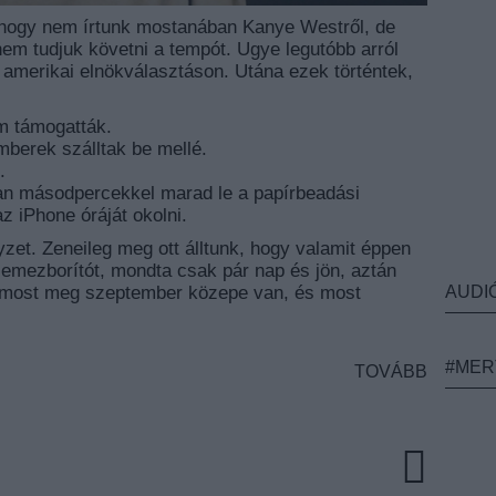
 hogy nem írtunk mostanában Kanye Westről, de
nem tudjuk követni a tempót. Ugye legutóbb arról
z amerikai elnökválasztáson. Utána ezek történtek,
 támogatták.
berek szálltak be mellé.
.
ban másodpercekkel marad le a papírbeadási
z iPhone óráját okolni.
lyzet. Zeneileg meg ott álltunk, hogy valamit éppen
 lemezborítót, mondta csak pár nap és jön, aztán
AUDI
n, most meg szeptember közepe van, és most
#MER
TOVÁBB