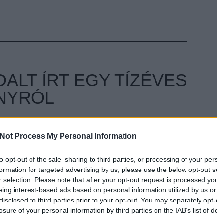
ALT ÍRT EGY TÍZÉVES
NYRÓL
ult a Lángoló!
Not Process My Personal Information
nkon
, ahol az eddigieknél jóval több tartalom vár!
to opt-out of the sale, sharing to third parties, or processing of your per
EZT 
formation for targeted advertising by us, please use the below opt-out s
r selection. Please note that after your opt-out request is processed y
eing interest-based ads based on personal information utilized by us or
disclosed to third parties prior to your opt-out. You may separately opt-
losure of your personal information by third parties on the IAB’s list of