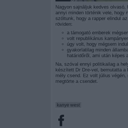
Nagyon sajnáljuk kedves olvasó,
annyi minden történik vele, hogy 
szóltunk, hogy a rapper elindul a
röviden:
a támogató emberek mégsem
volt republikánus kampányem
úgy volt, hogy mégsem indul
gyakorlatilag minden állam
határidőről, ami után képes a
Na, szóval ennyi politikailag a he
készített Dr Dre-vel, bemutatta a
mély csend. Ez volt július végé
megtörte a csendet.
kanye west