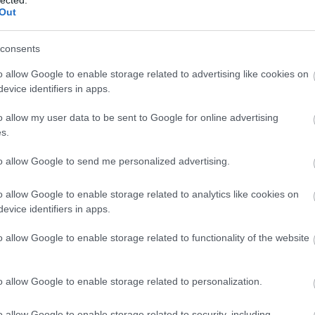
Out
consents
o allow Google to enable storage related to advertising like cookies on
evice identifiers in apps.
KLASSZIKUS ZENE
o allow my user data to be sent to Google for online advertising
 NÉMI FÜTTYEL -
s.
CÍMŰ FILM ZENÉJE
to allow Google to send me personalized advertising.
o allow Google to enable storage related to analytics like cookies on
evice identifiers in apps.
ult a Lángoló!
BESZ
o allow Google to enable storage related to functionality of the website
nkon
, ahol az eddigieknél jóval több tartalom vár!
o allow Google to enable storage related to personalization.
o allow Google to enable storage related to security, including