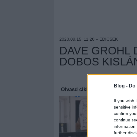
2020.09.15. 11:20 –
EDICSEK
DAVE GROHL D
DOBOS KISLÁ
Megúj
Blog -
Do 
Olvasd cikkeinket az
új oldalu
If you wish 
sensitive in
confirm you
continue se
information 
further disc