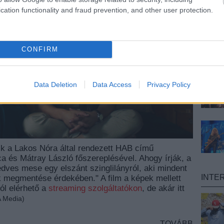
cation functionality and fraud prevention, and other user protection.
CONFIRM
Data Deletion
Data Access
Privacy Policy
k a Lakos Nóra által rendezett HAB című
a és Mátray László főszereplésével. Ahogy írják, a
dves mese egy elszánt szinglilányról, aki mindent
INTE
 megmentése érdekében." A film a képek mellett
ól elérhető a
streaming szolgáltatókon
, de akár itt
A Media)
TOVÁBB