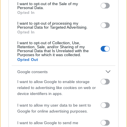
consent section.
I want to opt-out of the Sale of my
Personal Data.
Opted In
Reverie - Itt a Perfect Pill új dala és
I want to opt-out of processing my
Personal Data for Targeted Advertising.
videója
Opted In
Lángoló Premier
I want to opt-out of Collection, Use,
Retention, Sale, and/or Sharing of my
Lángoló
•
2020. január 24.
Personal Data that Is Unrelated with the
Purposes for which it was collected.
Opted Out
Google consents
I want to allow Google to enable storage
related to advertising like cookies on web or
device identifiers in apps.
I want to allow my user data to be sent to
Google for online advertising purposes.
I want to allow Google to send me