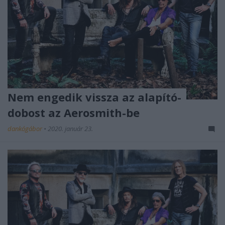
Nem engedik vissza az alapító-
dobost az Aerosmith-be
dankógábor
•
2020. január 23.