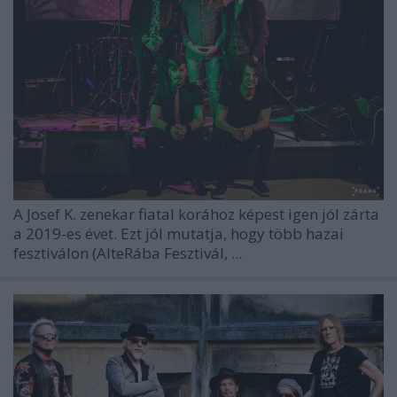
A Josef K. zenekar fiatal korához képest igen jól zárta
a 2019-es évet. Ezt jól mutatja, hogy több hazai
fesztiválon (AlteRába Fesztivál, ...