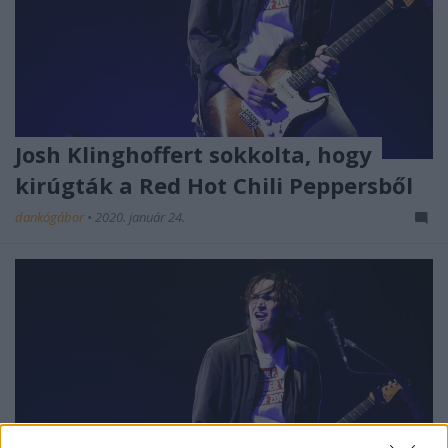
Josh Klinghoffert sokkolta, hogy
kirúgták a Red Hot Chili Peppersből
dankógábor
•
2020. január 24.