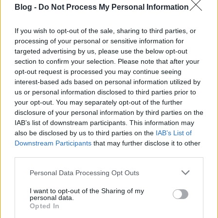
Blog -
Do Not Process My Personal Information
If you wish to opt-out of the sale, sharing to third parties, or
processing of your personal or sensitive information for
Viszont nem lepődött meg rajta. A gitáros egy
targeted advertising by us, please use the below opt-out
interjúban
elmondta, hogy a zenekar
section to confirm your selection. Please note that after your
kezdeményezte, hogy John Frusciante térjen vissza a
opt-out request is processed you may continue seeing
csapatba, majd ...
interest-based ads based on personal information utilized by
us or personal information disclosed to third parties prior to
your opt-out. You may separately opt-out of the further
disclosure of your personal information by third parties on the
IAB’s list of downstream participants. This information may
also be disclosed by us to third parties on the
IAB’s List of
Downstream Participants
that may further disclose it to other
third parties.
Please note that this website/app uses one or more Google
Personal Data Processing Opt Outs
services and may gather and store information including but
not limited to your visit or usage behaviour. You may click to
I want to opt-out of the Sharing of my
personal data.
grant or deny consent to Google and its third-party tags to
Opted In
use your data for below specified purposes in below Google