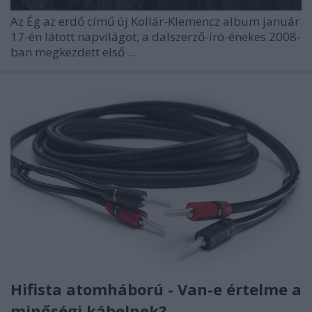
Az Ég az erdő című új Kollár-Klemencz album január
17-én látott napvilágot, a dalszerző-író-énekes 2008-
ban megkezdett első ...
Hifista atomháború - Van-e értelme a
minőségi kábelnek?