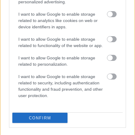
personalized advertising.
I want to allow Google to enable storage
Áprilisban ismét új lemezzel jelentkezik a
Perfect Pill
related to analytics like cookies on web or
. A
Fear of Missing Out
címre keresztelt ötszámos EP-
device identifiers in apps.
ről elsőként ősszel érkezett klipes ...
I want to allow Google to enable storage
related to functionality of the website or app.
I want to allow Google to enable storage
related to personalization.
I want to allow Google to enable storage
related to security, including authentication
functionality and fraud prevention, and other
user protection.
CONFIRM