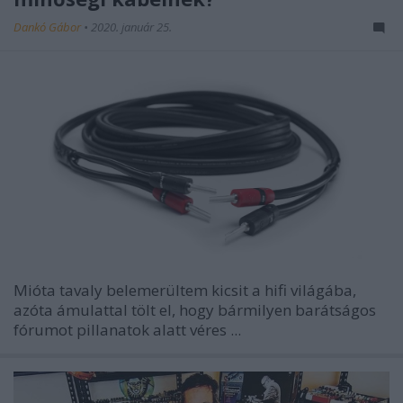
Dankó Gábor
•
2020. január 25.
Mióta tavaly belemerültem kicsit a hifi világába,
azóta ámulattal tölt el, hogy bármilyen barátságos
fórumot pillanatok alatt véres ...