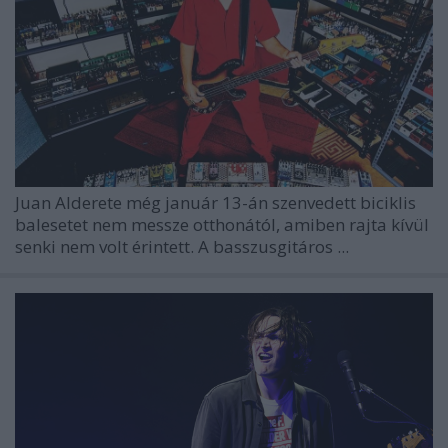
Juan Alderete még január 13-án szenvedett biciklis
balesetet nem messze otthonától, amiben rajta kívül
senki nem volt érintett. A basszusgitáros ...