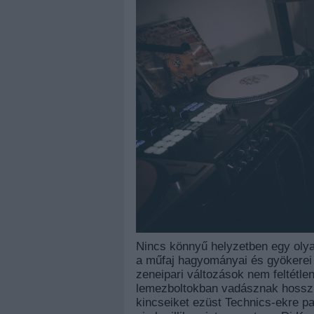
Nincs könnyű helyzetben egy olya
a műfaj hagyományai és gyökerei ir
zeneipari változások nem feltétlen
lemezboltokban vadásznak hosszú 
kincseiket ezüst Technics-ekre pa