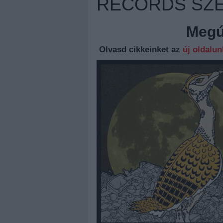
RECORDS SZ
Megúj
Olvasd cikkeinket az
új oldalu