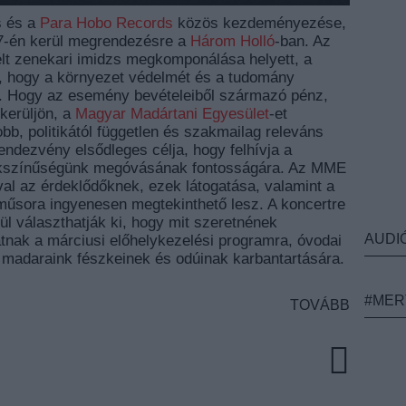
s és a
Para Hobo Records
közös kezdeményezése,
 7-én kerül megrendezésre a
Három Holló
-ban. Az
lt zenekari imidzs megkomponálása helyett, a
k, hogy a környezet védelmét és a tudomány
a. Hogy az esemény bevételeiből származó pénz,
kerüljön, a
Magyar Madártani Egyesület
-et
obb, politikától független és szakmailag releváns
ndezvény elsődleges célja, hogy felhívja a
zokszínűségünk megóvásának fontosságára. Az MME
al az érdeklődőknek, ezek látogatása, valamint a
űsora ingyenesen megtekinthető lesz. A koncertre
l választhatják ki, hogy mit szeretnének
AUDI
nak a márciusi előhelykezelési programra, óvodai
s madaraink fészkeinek és odúinak karbantartására.
#MER
TOVÁBB