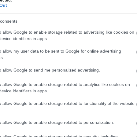
Out
consents
úgy most is itt van a
Magam Adom
, ami egy olyan
o allow Google to enable storage related to advertising like cookies on
aló Program felkérése egy-egy magyar zenész,
evice identifiers in apps.
pen aktuális zeneipari ember, emberek állítanak
ott először megjelenni. Szerepelt már benne Vitáris
o allow my user data to be sent to Google for online advertising
ton Karataev, a Mörk, Lábas Viki, Somló Dani és
est Showcase Hub szervezői, Szendrői Csaba, az
s.
nekar is, és volt két rendhagyó adás is a
l, és a legutóbbi nyertes induló előadókkal.
to allow Google to send me personalized advertising.
Magam adomban, (akik
most lettek Európa egyik
most pedig a Qualitons, következik. Alább a
o allow Google to enable storage related to analytics like cookies on
úval kiegészítve.
evice identifiers in apps.
BESZ
o allow Google to enable storage related to functionality of the website
TOVÁBB
foglaló program
o allow Google to enable storage related to personalization.
o allow Google to enable storage related to security, including