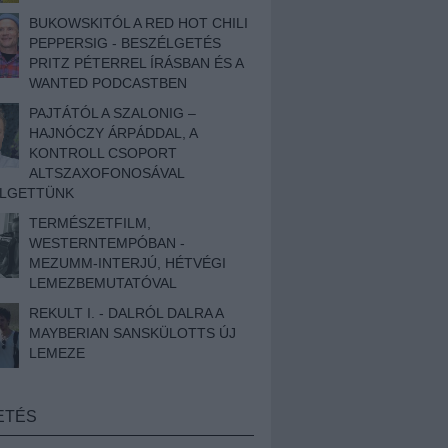
BUKOWSKITÓL A RED HOT CHILI
PEPPERSIG - BESZÉLGETÉS
PRITZ PÉTERREL ÍRÁSBAN ÉS A
WANTED PODCASTBEN
PAJTÁTÓL A SZALONIG –
HAJNÓCZY ÁRPÁDDAL, A
KONTROLL CSOPORT
ALTSZAXOFONOSÁVAL
ÉLGETTÜNK
TERMÉSZETFILM,
WESTERNTEMPÓBAN -
MEZUMM-INTERJÚ, HÉTVÉGI
LEMEZBEMUTATÓVAL
REKULT I. - DALRÓL DALRA A
MAYBERIAN SANSKÜLOTTS ÚJ
LEMEZE
ETÉS