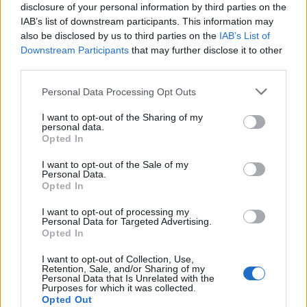
Kanye West nem ad ki több lemezt,
disclosure of your personal information by third parties on the
IAB’s list of downstream participants. This information may
amíg meg nem szabadul a kiadóitól
also be disclosed by us to third parties on the
IAB’s List of
Downstream Participants
that may further disclose it to other
dankógábor
•
2020. szeptember 15.
third parties.
Nagyon sajnáljuk kedves olvasó, hogy nem írtunk
Please note that this website/app uses one or more Google
Personal Data Processing Opt Outs
mostanában Kanye Westről, de annyi minden
services and may gather and store information including but
történik vele, hogy nem tudjuk követni a tempót.
not limited to your visit or usage behaviour. You may click to
I want to opt-out of the Sharing of my
personal data.
Ugye ...
grant or deny consent to Google and its third-party tags to
Opted In
use your data for below specified purposes in below Google
consent section.
I want to opt-out of the Sale of my
Personal Data.
Opted In
I want to opt-out of processing my
Personal Data for Targeted Advertising.
Opted In
I want to opt-out of Collection, Use,
Retention, Sale, and/or Sharing of my
Personal Data that Is Unrelated with the
Purposes for which it was collected.
Opted Out