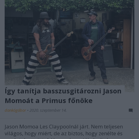
Így tanítja basszusgitározni Jason
Momoát a Primus főnöke
dankógábor
•
2020. szeptember 14.
Jason Momoa Les Claypoolnál járt. Nem teljesen
világos, hogy miért, de az biztos, hogy zenélte és