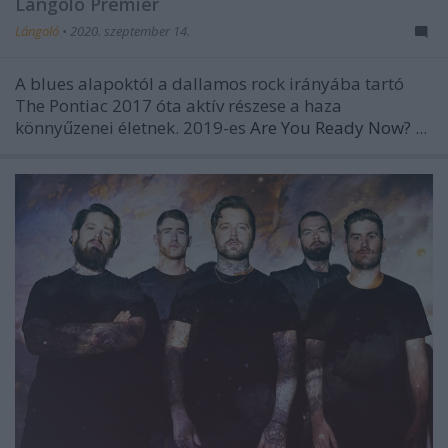
Lángoló Premier
Lángoló
•
2020. szeptember 14.
A blues alapoktól a dallamos rock irányába tartó
The Pontiac 2017 óta aktív részese a haza
könnyűzenei életnek. 2019-es
Are You Ready Now?
...