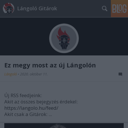
Lángoló Gitárok
Ez megy most az új Lángolón
Lángoló
•
2020. október 11.
Új RSS feedjeink:
Akit az összes bejegyzés érdekel:
https://langolo.hu/feed/
Akit csak a Gitárok:
...