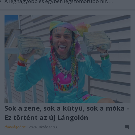
A legnagyobb és egyben legszomorúbb hír, ...
Sok a zene, sok a kütyü, sok a móka -
Ez történt az új Lángolón
dankógábor
•
2020. október 03.