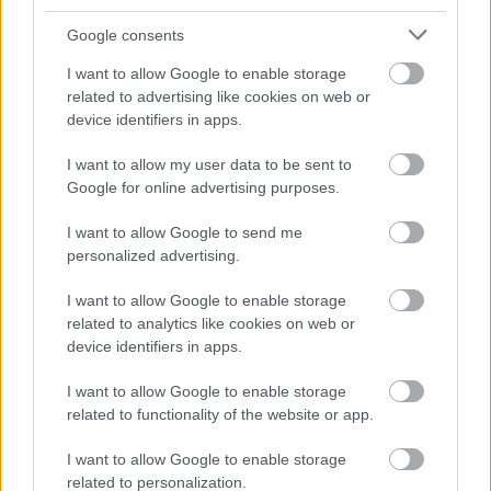
Google consents
I want to allow Google to enable storage
related to advertising like cookies on web or
Dave Grohl dalt írt egy tízéves dobos
device identifiers in apps.
kislányról
I want to allow my user data to be sent to
edicsek
•
2020. szeptember 15.
Google for online advertising purposes.
I want to allow Google to send me
Hétfő este a Foo Fighters Facebook oldalán jelent
personalized advertising.
meg egy videó, amiben Dave Grohl elismeri a
vereségét, és bemutat egy új dalt. A saját ...
I want to allow Google to enable storage
related to analytics like cookies on web or
device identifiers in apps.
I want to allow Google to enable storage
related to functionality of the website or app.
I want to allow Google to enable storage
related to personalization.