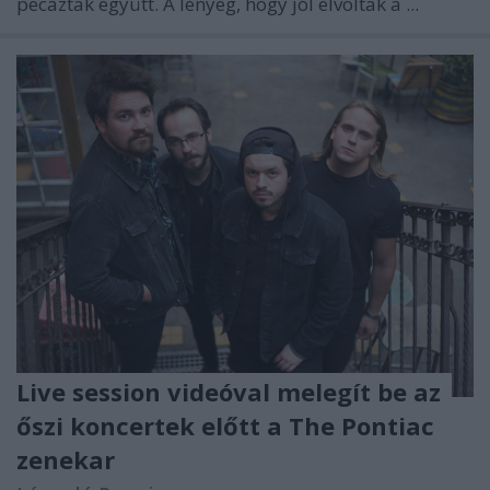
pecáztak együtt. A lényeg, hogy jól elvoltak a ...
Live session videóval melegít be az
őszi koncertek előtt a The Pontiac
zenekar