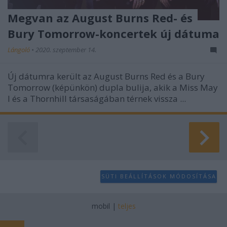
Megvan az August Burns Red- és
Bury Tomorrow-koncertek új dátuma
Lángoló
•
2020. szeptember 14.
Új dátumra került az August Burns Red és a Bury
Tomorrow (képünkön) dupla bulija, akik a Miss May
I és a Thornhill társaságában térnek vissza ...
SÜTI BEÁLLÍTÁSOK MÓDOSÍTÁSA
mobil
|
teljes