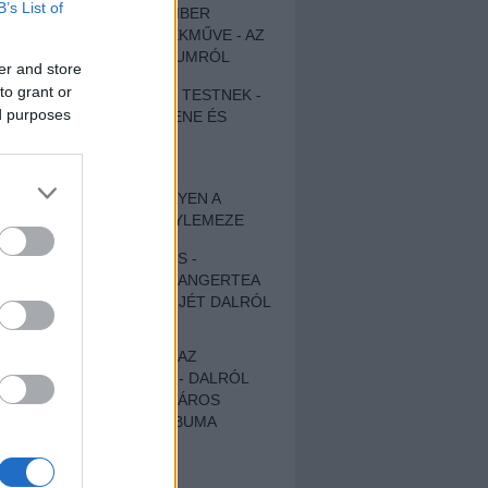
B’s List of
EGY DÜHÖS VÉNEMBER
UNIVERZÁLIS REMEKMŰVE - AZ
ÚJ BOB DYLAN-ALBUMRÓL
er and store
to grant or
ZENE LÉLEKNEK ÉS TESTNEK -
ed purposes
AUTENTIKUS NÉPZENE ÉS
KÖLTÉSZET
ÚJJÁSZÜLETETT
SZOMORKODÁS - ILYEN A
KATATONIA ÚJ NAGYLEMEZE
CROCODILE NERVES -
HALLGASD MEG AZ ANGERTEA
MA MEGJELENT EP-JÉT DALRÓL
DALRA!
A FELELŐSSÉGTŐL AZ
ELLOPOTT FÖLDIG - DALRÓL
DALRA A KÉPZELT VÁROS
SAMIZDAT CÍMŰ ALBUMA
ETÉS