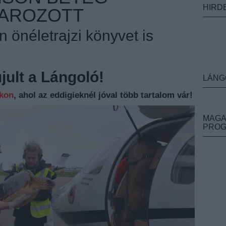
HIRD
VAROZOTT
 önéletrajzi könyvet is
ult a Lángoló!
LÁNG
nkon
, ahol az eddigieknél jóval több tartalom vár!
MAGA
PRO