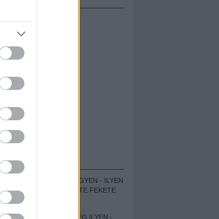
ÁMOLÓK
ZENÉS TÁBOR A HEGYEN - ILYEN
VOLT A VÍRUS SZÜLTE FEKETE
ZAJ FESZTIVÁL
SOHA NEM VOLT MÉG ILYEN -