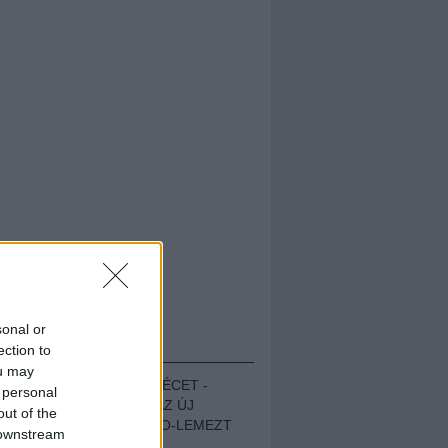
sonal or
HALLGASD!
ection to
ou may
MEGUGROTTÁK A LÉCET -
 personal
MEGHALLGATTUK AZ ÚJ
out of the
PROTEST THE HERO-LEMEZT
 downstream