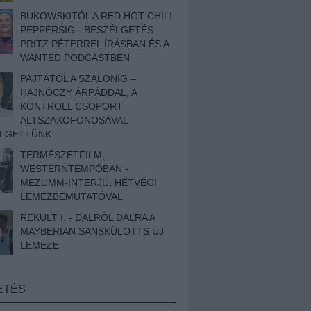
BUKOWSKITÓL A RED HOT CHILI
PEPPERSIG - BESZÉLGETÉS
PRITZ PÉTERREL ÍRÁSBAN ÉS A
WANTED PODCASTBEN
PAJTÁTÓL A SZALONIG –
HAJNÓCZY ÁRPÁDDAL, A
KONTROLL CSOPORT
ALTSZAXOFONOSÁVAL
ÉLGETTÜNK
TERMÉSZETFILM,
WESTERNTEMPÓBAN -
MEZUMM-INTERJÚ, HÉTVÉGI
LEMEZBEMUTATÓVAL
REKULT I. - DALRÓL DALRA A
MAYBERIAN SANSKÜLOTTS ÚJ
LEMEZE
ETÉS