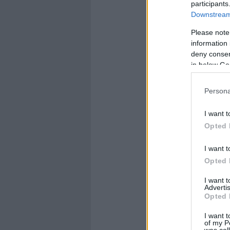
participants
Downstream 
Please note
information 
deny consent
in below Go
Persona
I want t
Opted 
I want t
Opted 
I want 
Advertis
Opted 
I want t
of my P
was col