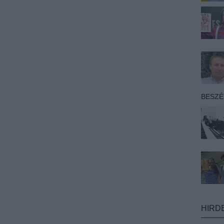
BESZ
HIRD