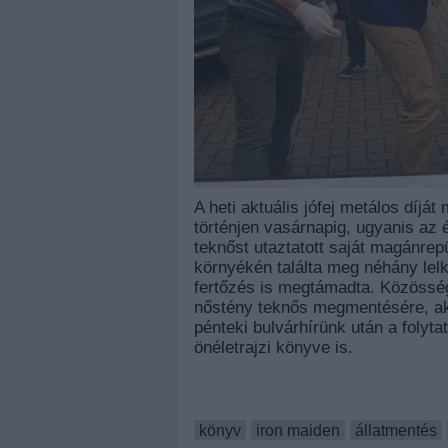
A heti aktuális jófej metálos díjá
történjen vasárnapig, ugyanis az 
teknőst utaztatott saját magánrep
környékén találta meg néhány lelke
fertőzés is megtámadta. Közösség
nőstény teknős megmentésére, aki
pénteki bulvárhírünk után a folyt
önéletrajzi könyve is.
könyv
iron maiden
állatmentés