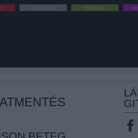
K
KONCERTEK
INTERJÚK
M
L
LATMENTÉS
GI
NSON BETEG