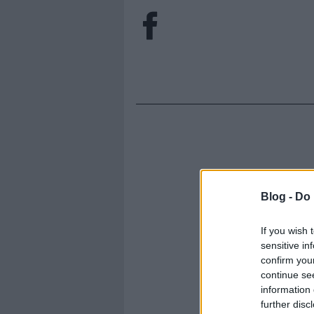
Blog -
Do 
If you wish 
sensitive in
confirm you
continue se
information 
further disc