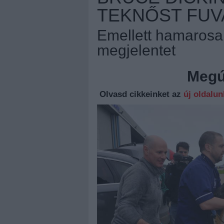
TEKNŐST FU
Emellett hamarosan
megjelentet
Megúj
Olvasd cikkeinket az
új oldalu