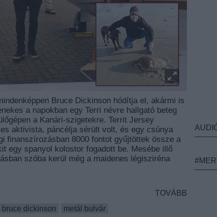
t mindenképpen Bruce Dickinson hódítja el, akármi is
énekes a napokban egy Terri névre hallgató beteg
ülőgépen a Kanári-szigetekre. Territ Jersey
AUDI
s aktivista, páncélja sérült volt, és egy csúnya
i finanszírozásban 8000 fontot gyűjtöttek össze a
t egy spanyol kolostor fogadott be. Mesébe illő
atásban szóba kerül még a maidenes légisziréna
#MER
TOVÁBB
bruce dickinson
metál bulvár