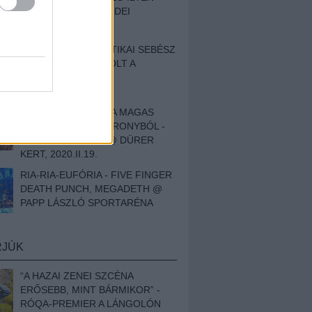
BESZÁMOLÓNK AZ IDEI
SZIGETRŐL
EGY HALLÁSPLASZTIKAI SEBÉSZ
NAPLÓJA - ILYEN VOLT A
SWANSRÓL SZÓLÓ
DOKUMENTUMFILM
MÉLY FÉRFIBÁNAT A MAGAS
ELEFÁNTCSONTTORONYBÓL -
LEPROUS, KLONE @ DÜRER
KERT, 2020.II.19.
RIA-RIA-EUFÓRIA - FIVE FINGER
DEATH PUNCH, MEGADETH @
PAPP LÁSZLÓ SPORTARÉNA
RJÚK
“A HAZAI ZENEI SZCÉNA
ERŐSEBB, MINT BÁRMIKOR” -
RÓQA-PREMIER A LÁNGOLÓN