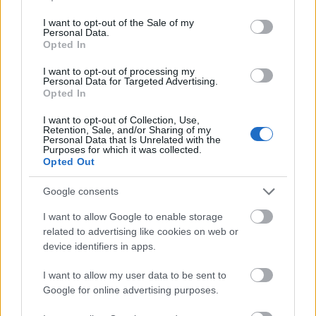
use your data for below specified purposes in below Google
Nihil_AK
•
2018. május 08.
consent section.
I want to opt-out of the Sale of my
Personal Data.
Opted In
I want to opt-out of processing my
Personal Data for Targeted Advertising.
Opted In
I want to opt-out of Collection, Use,
Retention, Sale, and/or Sharing of my
Personal Data that Is Unrelated with the
Purposes for which it was collected.
Opted Out
Google consents
Pár napja már
minden információ
elérhetővé vált a
I want to allow Google to enable storage
Guns N' Roses
klasszikus első albuma, az Appetite
related to advertising like cookies on web or
For Destruction Locked & Loaded fedőnevű, ...
device identifiers in apps.
I want to allow my user data to be sent to
Google for online advertising purposes.