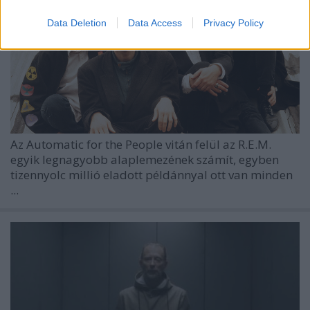
Data Deletion
Data Access
Privacy Policy
Az Automatic for the People vitán felül az
R.E.M.
egyik legnagyobb alaplemezének számít, egyben
tizennyolc millió eladott példánnyal ott van minden
...