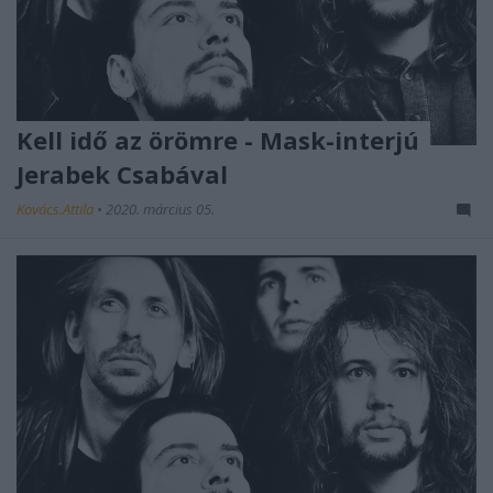
Kell idő az örömre - Mask-interjú
Jerabek Csabával
Kovács.Attila
•
2020. március 05.