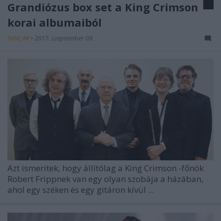
Grandiózus box set a King Crimson
korai albumaiból
Nihil_AK
•
2017. szeptember 09.
Azt ismeritek, hogy állítólag a
King Crimson
-főnök
Robert Frippnek van egy olyan szobája a házában,
ahol egy széken és egy gitáron kívül ...