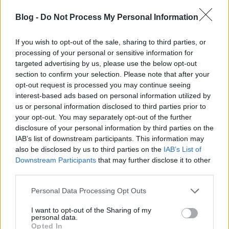
bakelitkiadásba forgatta tapasztalatait és kreatív
Blog -
Do Not Process My Personal Information
energiáit, és elnézve az eddigi lemezáradatot, ...
If you wish to opt-out of the sale, sharing to third parties, or
processing of your personal or sensitive information for
targeted advertising by us, please use the below opt-out
section to confirm your selection. Please note that after your
opt-out request is processed you may continue seeing
interest-based ads based on personal information utilized by
us or personal information disclosed to third parties prior to
your opt-out. You may separately opt-out of the further
disclosure of your personal information by third parties on the
IAB’s list of downstream participants. This information may
also be disclosed by us to third parties on the
IAB’s List of
Downstream Participants
that may further disclose it to other
third parties.
Please note that this website/app uses one or more Google
Personal Data Processing Opt Outs
A Guns N' Roses lehagyta az Appetite
services and may gather and store information including but
not limited to your visit or usage behaviour. You may click to
I want to opt-out of the Sharing of my
újrakiadásáról a One in a Milliont
personal data.
grant or deny consent to Google and its third-party tags to
Opted In