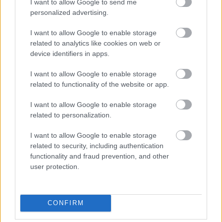
I want to allow Google to send me
personalized advertising.
I want to allow Google to enable storage
related to analytics like cookies on web or
device identifiers in apps.
I want to allow Google to enable storage
related to functionality of the website or app.
I want to allow Google to enable storage
related to personalization.
Kiadatlan dal az R.E.M.-től - Jön az
I want to allow Google to enable storage
Automatic for the People jubileumi
related to security, including authentication
újrakiadása is
functionality and fraud prevention, and other
user protection.
Nihil_AK
•
2017. szeptember 15.
CONFIRM