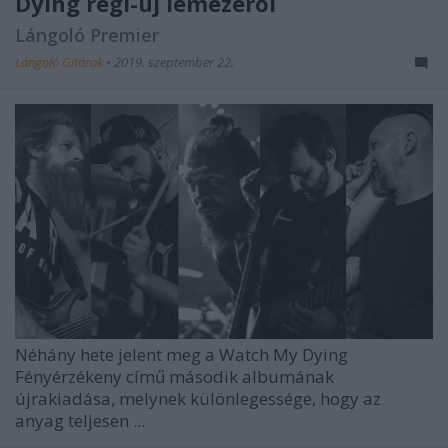
Dying régi-új lemezéről
Lángoló Premier
Lángoló Gitárok
•
2019. szeptember 22.
Néhány hete jelent meg a
Watch My Dying
Fényérzékeny című második albumának
újrakiadása, melynek különlegessége, hogy az
anyag teljesen ...