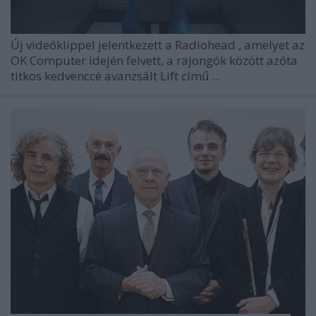
Új videóklippel jelentkezett a
Radiohead
, amelyet az
OK Computer idején felvett, a rajongók között azóta
titkos kedvenccé avanzsált Lift című ...