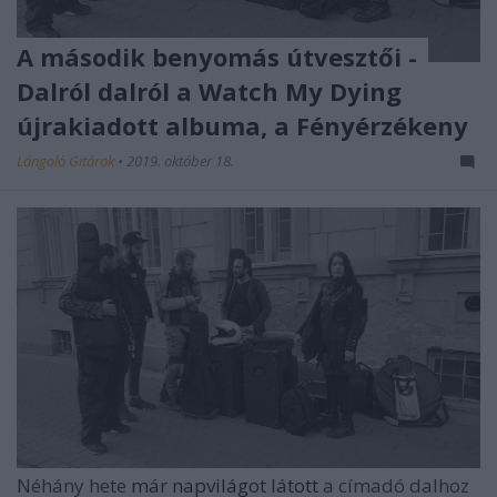
A második benyomás útvesztői -
Dalról dalról a Watch My Dying
újrakiadott albuma, a Fényérzékeny
Lángoló Gitárok
•
2019. október 18.
Néhány hete
már napvilágot látott
a címadó dalhoz