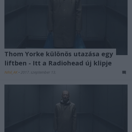
Thom Yorke különös utazása egy
liftben - Itt a Radiohead új klipje
Nihil_AK
•
2017. szeptember 13.