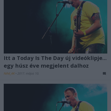
Itt a Today Is The Day új videóklipje...
egy húsz éve megjelent dalhoz
Nihil_AK
•
2017. május 10.