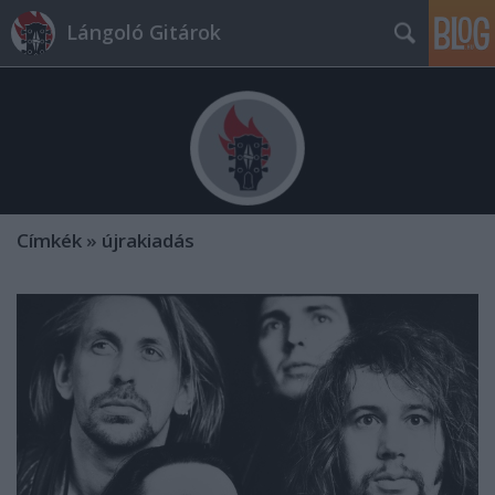
Lángoló Gitárok
Címkék
»
újrakiadás