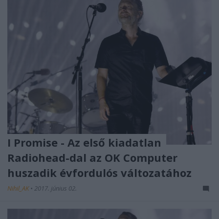
I Promise - Az első kiadatlan
Radiohead-dal az OK Computer
huszadik évfordulós változatához
Nihil_AK
•
2017. június 02.