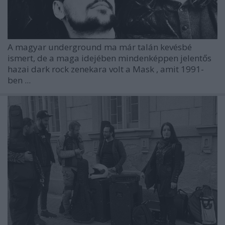
A magyar underground ma már talán kevésbé
ismert, de a maga idejében mindenképpen jelentős
hazai dark rock zenekara volt a
Mask
, amit 1991-
ben ...