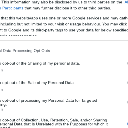
. This information may also be disclosed by us to third parties on the
IA
i van, ahány dalra, mint fejezetre tagolódik az
zárt egységekként is működnek, beléjük
Participants
that may further disclose it to other third parties.
ölcsesség, és érzelem, hogy széjjel is feszítik a
 that this website/app uses one or more Google services and may gath
ehet veszni bennük egy időre, ha hagyjuk
including but not limited to your visit or usage behaviour. You may click 
ni, vagy csak simán elmerengetni. Felmerülhet a
 to Google and its third-party tags to use your data for below specifi
kínál, akkor hol, miben áll az albumforma igazi
ogle consent section.
ott és abban, hogy ezeket a nagy ívű részeket,
életúttá fűzi fel. Igazi koncepciózus szerkezetű
inten is, tematikailag a szerelem áll
l Data Processing Opt Outs
uális, fiatal és idősebb újra és újra megéli, annak
gyütt” – fogalmaz Korpás Éva a kísérőfüzetben.
o opt-out of the Sharing of my personal data.
ló a merítés maga, felvidéki gyűjtésekből
In
 magyar nyelvűek, az a néhány sárosi szlovák
egész lecsengett, sokadjára is azt éreztem: ez a
n fájdalmával és szépségével együtt olyan erejű,
o opt-out of the Sale of my Personal Data.
tarthatatlanul megmutatja az emberi lélek erős
In
 Adódik is a kérdés: mivel érdemes azt betölteni,
zottan messzire mennék a kérdésfelvetésben, ami
to opt-out of processing my Personal Data for Targeted
ing.
aszokat hozhat, maradjunk annyiban, hogy a
In
 szív útján, így végül is én se ettem mást, csak
o opt-out of Collection, Use, Retention, Sale, and/or Sharing
ersonal Data that Is Unrelated with the Purposes for which it
 is az album folyamatában, az egymás
HIRD
lected.