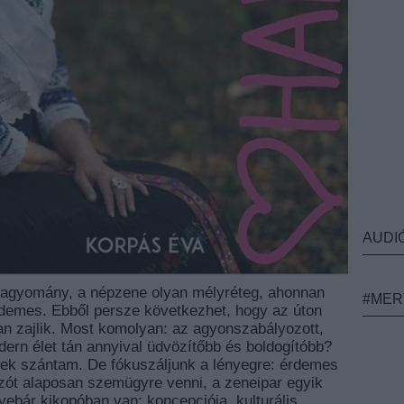
AUDI
a hagyomány, a népzene olyan mélyréteg, ahonnan
#MER
érdemes. Ebből persze következhet, hogy az úton
n zajlik. Most komolyan: az agyonszabályozott,
odern élet tán annyival üdvözítőbb és boldogítóbb?
nek szántam. De fókuszáljunk a lényegre: érdemes
ót alaposan szemügyre venni, a zeneipar egyik
ebár kikopóban van; koncepciója, kulturális