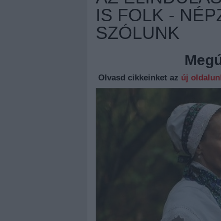
IS FOLK - NÉ
SZÓLUNK
Megúj
Olvasd cikkeinket az
új oldalu