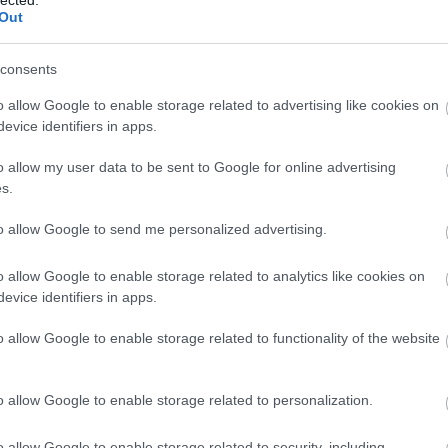
dult lányok kórusa és a lassú balladák éppúgy
Out
enés lakodalmas dalok; a megszólalás, a keverés
tesre húzva, jócskán rásegítve az érzésbeli megélés
eles intenzitású ez az érzelmi húrokat érzékenyen,
consents
ető, és így azokat szinte láthatóvá varázsoló
o allow Google to enable storage related to advertising like cookies on
i.
evice identifiers in apps.
nók Klára – hegedű, Papp Endre – brácsa,
bőgő, koboz és Kuti Sándor – cimbalom, valamint
o allow my user data to be sent to Google for online advertising
)
s.
to allow Google to send me personalized advertising.
o allow Google to enable storage related to analytics like cookies on
evice identifiers in apps.
BESZ
o allow Google to enable storage related to functionality of the website
o allow Google to enable storage related to personalization.
o allow Google to enable storage related to security, including