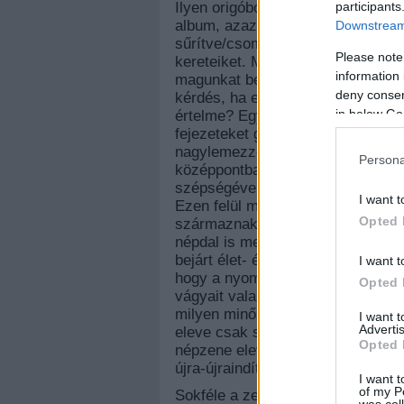
participants
Ilyen origóból egyébként pont anny
album, azaz pontosan 11. Ezek le
Downstream 
sűrítve/csomagolva annyi tudás, b
Please note
kereteiket. Mondom másképp: el l
information 
magunkat belecsavarni, alámeríte
deny consent
kérdés, ha egy-egy dal ennyifélét 
in below Go
értelme? Egyszerű a válasz: pont 
fejezeteket gyöngysorrá, egyfajta 
nagylemezzel van dolgunk, több sz
Persona
középpontban, ami ugye „mindig akt
szépségével és szívfájdalmával e
I want t
Ezen felül most szűkebb körből va
Opted 
származnak a dalok, és nem csak
népdal is mesés; amikor pedig az 
bejárt élet- és érzelmi kör minde
I want t
hogy a nyomába szegődő utózönge 
Opted 
vágyait valamiféle betöltekezésre.
milyen minőségekkel? Mielőtt túl
I want 
Advertis
eleve csak személyre szabott vál
Opted 
népzene eleve hatalmas segítség a
újra-újraindítottam a lemezt…
I want t
of my P
Sokféle a zeneiség megformálása
was col