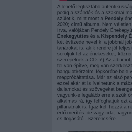
A lehető legtisztább autentikussá
pedig a szándék és a szakmai mag
születik, mint most a
Pendely
éne
2020) című albuma. Nem véletlen 
írva, valójában
Pendely Énekegyü
Énekegyüttes
és a
Kispendely É
két évtizede nevel ki a jobbnál j
tanárokat is, akik rendre jól tel
soroljuk fel az énekeseket, köz
szerepelnek a CD-n!) Az albumot 
fel van építve, meg van szerkesz
hangulati/érzelmi légkörébe bele 
megpróbáltatása. Már az első pe
ezzel akár át is ívelhetünk a máb
dallamokat és szövegeket beenge
vagyunk-e legalább erre a szűk órá
alkalmas rá, így felfoghatjuk ezt
pillanatnak is. Igaz kell hozzá a 
értő merítés ide vagy oda, nagy
csillogásától. Szerencsére.