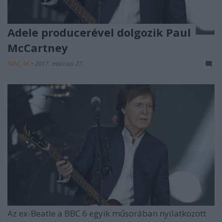
Adele producerével dolgozik Paul
McCartney
Nihil_AK
•
2017. március 27.
Az ex-Beatle a BBC 6 egyik műsorában nyilatkozott