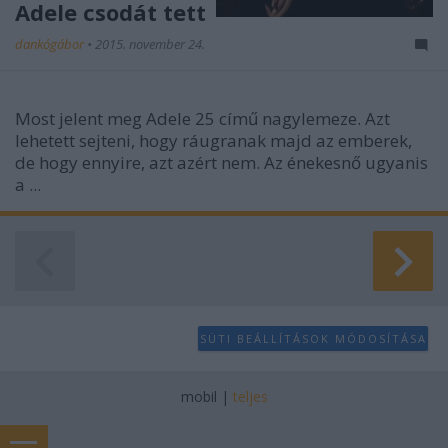
Adele csodát tett
dankógábor
•
2015. november 24.
Most jelent meg Adele 25 című nagylemeze. Azt
lehetett sejteni, hogy ráugranak majd az emberek,
de hogy ennyire, azt azért nem. Az énekesnő ugyanis
a ...
SÜTI BEÁLLÍTÁSOK MÓDOSÍTÁSA
mobil
|
teljes