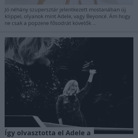
Jó néhány szupersztár jelentkezett mostanában új
klippel, olyanok mint Adele, vagy Beyoncé. Ám hogy
ne csak a popzene fősodrát követők ...
Így olvasztotta el Adele a