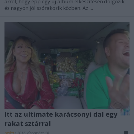
arról, hogy épp egy új album elkészítésén dolgozik,
és nagyon jól szórakozik közben. Az ...
Itt az ultimate karácsonyi dal egy
rakat sztárral
roska
•
2016. december 16.