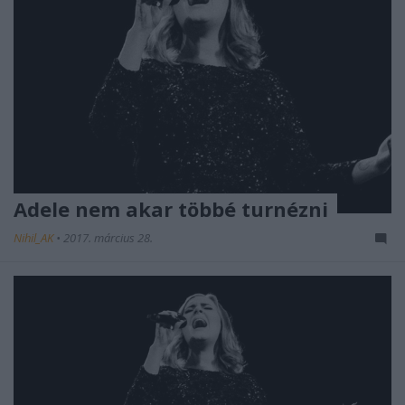
Adele nem akar többé turnézni
Nihil_AK
•
2017. március 28.