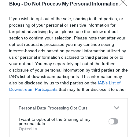
Blog -
Do Not Process My Personal Information
If you wish to opt-out of the sale, sharing to third parties, or
processing of your personal or sensitive information for
targeted advertising by us, please use the below opt-out
section to confirm your selection. Please note that after your
opt-out request is processed you may continue seeing
interest-based ads based on personal information utilized by
us or personal information disclosed to third parties prior to
your opt-out. You may separately opt-out of the further
disclosure of your personal information by third parties on the
IAB’s list of downstream participants. This information may
Adele feje minden lemezborítóra illik
also be disclosed by us to third parties on the
IAB’s List of
Downstream Participants
that may further disclose it to other
Lángoló
•
2016. január 26.
third parties.
Please note that this website/app uses one or more Google
Personal Data Processing Opt Outs
services and may gather and store information including but
not limited to your visit or usage behaviour. You may click to
I want to opt-out of the Sharing of my
personal data.
grant or deny consent to Google and its third-party tags to
Opted In
use your data for below specified purposes in below Google