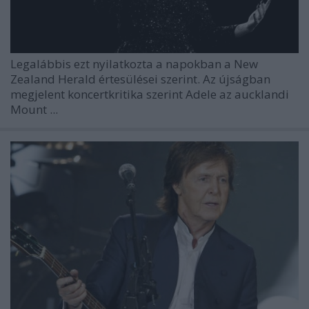
Legalábbis ezt nyilatkozta a napokban a New
Zealand Herald értesülései szerint. Az újságban
megjelent koncertkritika szerint
Adele
az aucklandi
Mount ...