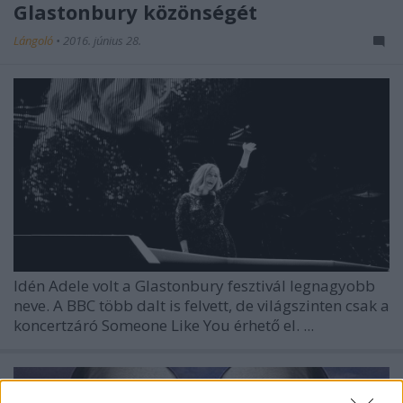
Glastonbury közönségét
Lángoló
•
2016. június 28.
Idén Adele volt a Glastonbury fesztivál legnagyobb
neve. A BBC több dalt is felvett, de világszinten csak a
koncertzáró Someone Like You érhető el. ...