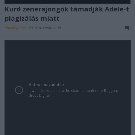
Kurd zenerajongók támadják Adele-t
plagizálás miatt
dankógábor
•
2015. december 08.