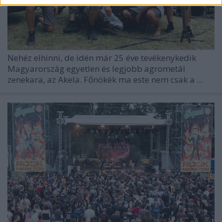
Nehéz elhinni, de idén már 25 éve tevékenykedik
Magyarország egyetlen és legjobb agrometál
zenekara, az Akela. Főnökék ma este nem csak a ...