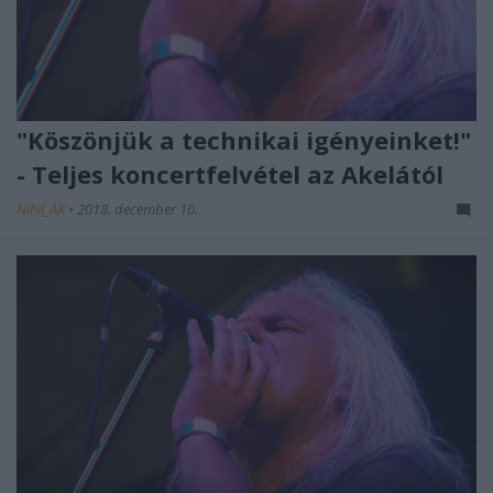
"Köszönjük a technikai igényeinket!"
- Teljes koncertfelvétel az Akelától
Nihil_AK
•
2018. december 10.