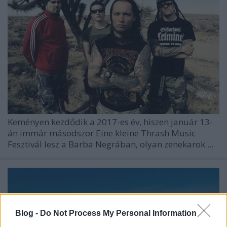
Keményen kezdődik a 2017-es év, hiszen január 13-
án immár másodszor
Eine kleine Thrash Music
Fesztivál
lesz a Barba Negrában, olyan zenekarok ...
Blog -
Do Not Process My Personal Information