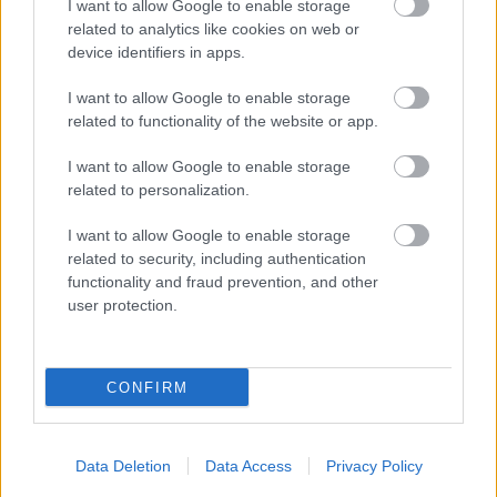
I want to allow Google to enable storage
related to analytics like cookies on web or
device identifiers in apps.
I want to allow Google to enable storage
related to functionality of the website or app.
Negyedszázados farkasok
I want to allow Google to enable storage
related to personalization.
Jubileumi Akela-koncert ma este a Club 202-
ben
I want to allow Google to enable storage
Nihil_AK
•
2015. október 31.
related to security, including authentication
functionality and fraud prevention, and other
user protection.
CONFIRM
Data Deletion
Data Access
Privacy Policy