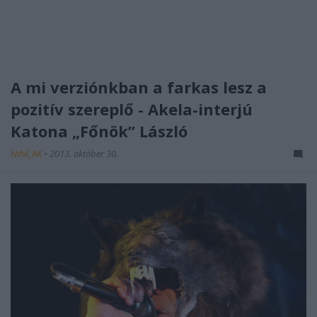
A mi verziónkban a farkas lesz a
pozitív szereplő - Akela-interjú
Katona „Főnök” László
Nihil_AK
•
2013. október 30.