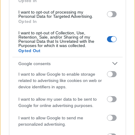
Opted In
I want to opt-out of processing my
Personal Data for Targeted Advertising.
Opted In
I want to opt-out of Collection, Use,
Retention, Sale, and/or Sharing of my
Personal Data that Is Unrelated with the
Purposes for which it was collected.
Opted Out
Hogy az Akela sosem volt egy hétköznapi zenekar,
már régóta közismert. Náluk valahogy sosem
Google consents
átlagos módon történnek a dolgok. Ezt most követő
...
I want to allow Google to enable storage
related to advertising like cookies on web or
device identifiers in apps.
I want to allow my user data to be sent to
Google for online advertising purposes.
I want to allow Google to send me
personalized advertising.