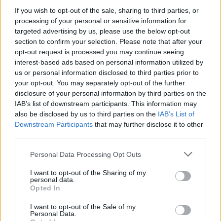
If you wish to opt-out of the sale, sharing to third parties, or
processing of your personal or sensitive information for
targeted advertising by us, please use the below opt-out
section to confirm your selection. Please note that after your
opt-out request is processed you may continue seeing
interest-based ads based on personal information utilized by
us or personal information disclosed to third parties prior to
your opt-out. You may separately opt-out of the further
Díszdobozos Farkasmesék
disclosure of your personal information by third parties on the
IAB’s list of downstream participants. This information may
szimatszatyorban, vörösborral -
also be disclosed by us to third parties on the
IAB’s List of
Akela-interjú és dalpremier
Downstream Participants
that may further disclose it to other
third parties.
Nihil_AK
•
2016. február 25.
Please note that this website/app uses one or more Google
Personal Data Processing Opt Outs
services and may gather and store information including but
not limited to your visit or usage behaviour. You may click to
I want to opt-out of the Sharing of my
personal data.
grant or deny consent to Google and its third-party tags to
Opted In
use your data for below specified purposes in below Google
consent section.
I want to opt-out of the Sale of my
Personal Data.