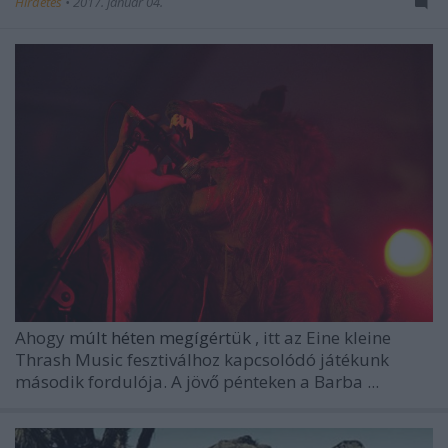
Hirdetés
•
2017. január 04.
Ahogy
múlt héten megígértük
, itt az
Eine kleine
Thrash Music
fesztiválhoz kapcsolódó játékunk
második fordulója. A jövő pénteken a Barba ...