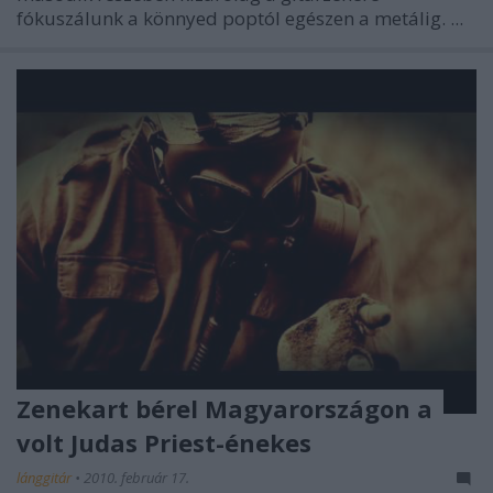
fókuszálunk a könnyed poptól egészen a metálig. ...
Zenekart bérel Magyarországon a
volt Judas Priest-énekes
lánggitár
•
2010. február 17.