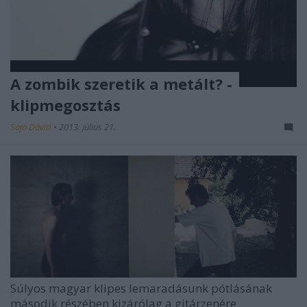
A zombik szeretik a metált? -
klipmegosztás
Sajó Dávid
•
2013. július 21.
Súlyos magyar klipes lemaradásunk pótlásának
második részében kizárólag a gitárzenére