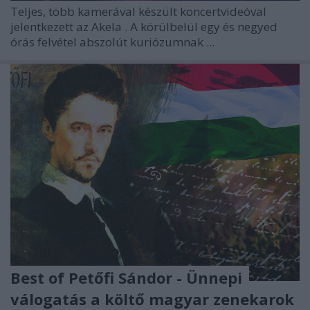
Teljes, több kamerával készült koncertvideóval
jelentkezett az
Akela
. A körülbelül egy és negyed
órás felvétel abszolút kuriózumnak ...
Best of Petőfi Sándor - Ünnepi
válogatás a költő magyar zenekarok