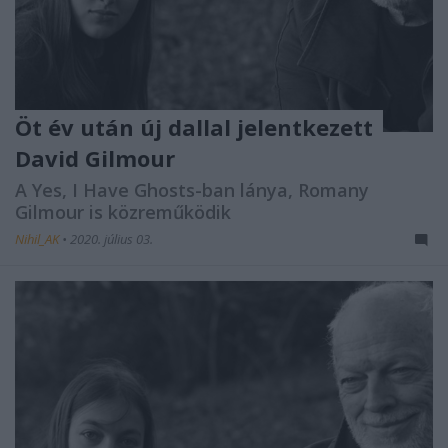
Öt év után új dallal jelentkezett
David Gilmour
A Yes, I Have Ghosts-ban lánya, Romany
Gilmour is közreműködik
Nihil_AK
•
2020. július 03.