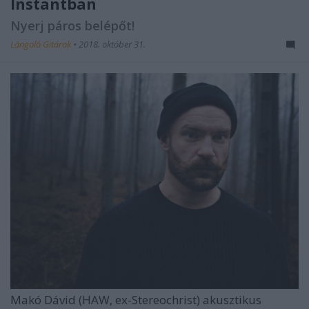
Instantban
Nyerj páros belépőt!
Lángoló Gitárok
•
2018. október 31.
Makó Dávid (HAW, ex-Stereochrist) akusztikus