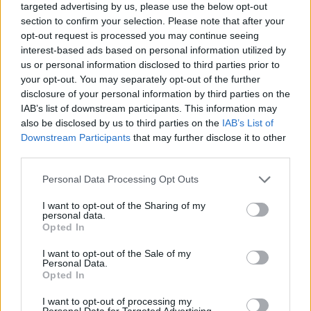
targeted advertising by us, please use the below opt-out
section to confirm your selection. Please note that after your
opt-out request is processed you may continue seeing
A tavaly októberben megrendezett Ortega Ukulele
interest-based ads based on personal information utilized by
Days rendezvénysorozat után, 2019. május 6-8.
us or personal information disclosed to third parties prior to
között egy talán még izgalmasabb koncepcióra ...
your opt-out. You may separately opt-out of the further
disclosure of your personal information by third parties on the
IAB’s list of downstream participants. This information may
also be disclosed by us to third parties on the
IAB’s List of
Downstream Participants
that may further disclose it to other
third parties.
Please note that this website/app uses one or more Google
Personal Data Processing Opt Outs
services and may gather and store information including but
not limited to your visit or usage behaviour. You may click to
I want to opt-out of the Sharing of my
personal data.
grant or deny consent to Google and its third-party tags to
Opted In
use your data for below specified purposes in below Google
consent section.
I want to opt-out of the Sale of my
Personal Data.
Opted In
I want to opt-out of processing my
Personal Data for Targeted Advertising.