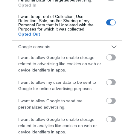
Postagalambok az Északi-tenger
Opted In
partjáról – Február második
I want to opt-out of Collection, Use,
vasárnapján Seafret a Dürer Kertben
Retention, Sale, and/or Sharing of my
Personal Data that Is Unrelated with the
Purposes for which it was collected.
Lángoló Gitárok
•
2018. december 23.
Opted Out
Google consents
I want to allow Google to enable storage
related to advertising like cookies on web or
device identifiers in apps.
I want to allow my user data to be sent to
Google for online advertising purposes.
I want to allow Google to send me
personalized advertising.
I want to allow Google to enable storage
related to analytics like cookies on web or
Február 10-én egy olyan zenekar lép a Dürer Kert
device identifiers in apps.