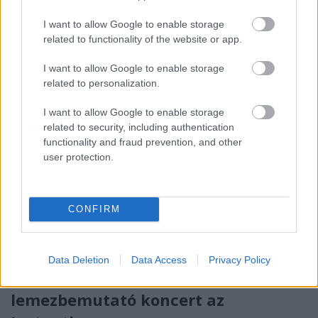
színpadára, amit méltán nevezhetünk a közeljövő
egyik nagy ígéretének. Az akusztikus indie ...
I want to allow Google to enable storage
related to functionality of the website or app.
I want to allow Google to enable storage
related to personalization.
I want to allow Google to enable storage
related to security, including authentication
functionality and fraud prevention, and other
user protection.
CONFIRM
Data Deletion
Data Access
Privacy Policy
Pénteken The Devil's Trade
lemezbemutató koncert az