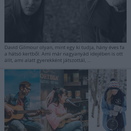
David Gilmour
olyan, mint egy ki tudja, hány éves fa
a hátsó kertből. Ami már nagyanyád idejében is ott
állt, ami alatt gyerekként játszottál, ...