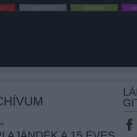
K
KONCERTEK
INTERJÚK
M
L
CHÍVUM
GI
OK
 AJÁNDÉK A 15 ÉVES