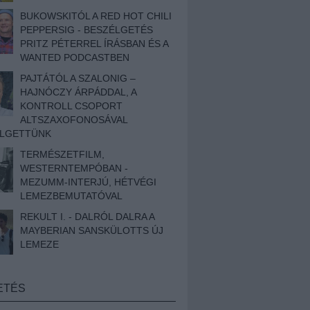
BUKOWSKITÓL A RED HOT CHILI
PEPPERSIG - BESZÉLGETÉS
PRITZ PÉTERREL ÍRÁSBAN ÉS A
WANTED PODCASTBEN
PAJTÁTÓL A SZALONIG –
HAJNÓCZY ÁRPÁDDAL, A
KONTROLL CSOPORT
ALTSZAXOFONOSÁVAL
ÉLGETTÜNK
TERMÉSZETFILM,
WESTERNTEMPÓBAN -
MEZUMM-INTERJÚ, HÉTVÉGI
LEMEZBEMUTATÓVAL
REKULT I. - DALRÓL DALRA A
MAYBERIAN SANSKÜLOTTS ÚJ
LEMEZE
ETÉS