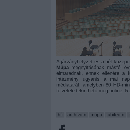
A járványhelyzet és a hét közepe
Müpa
megnyitásának másfél évti
elmaradnak, ennek ellenére a
intézmény ugyanis a mai naptól
médiatárát, amelyben 80 HD-minő
felvétele tekinthető meg online. R
hír
archívum
müpa
jubileum