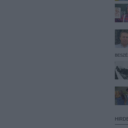
BESZ
HIRD