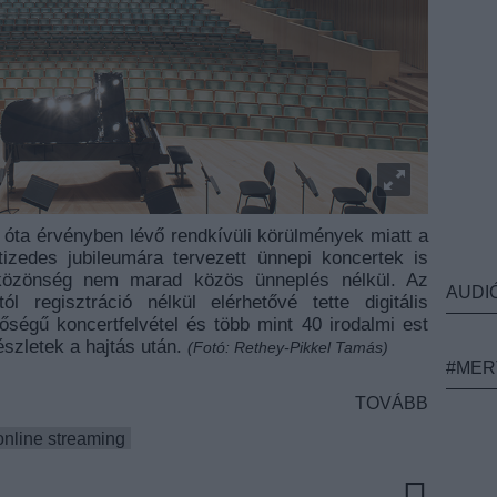
 óta érvényben lévő rendkívüli körülmények miatt a
zedes jubileumára tervezett ünnepi koncertek is
 közönség nem marad közös ünneplés nélkül. Az
AUDI
 regisztráció nélkül elérhetővé tette digitális
ségű koncertfelvétel és több mint 40 irodalmi est
észletek a hajtás után.
(Fotó: Rethey-Pikkel Tamás)
#MER
TOVÁBB
online streaming