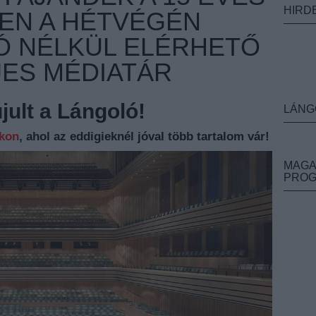
HIRD
ZEN A HÉTVÉGÉN
Ó NÉLKÜL ELÉRHETŐ
JES MÉDIATÁR
ult a Lángoló!
LÁNG
nkon
, ahol az eddigieknél jóval több tartalom vár!
MAGA
PRO