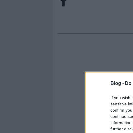
Blog -
Do 
If you wish 
sensitive in
confirm you
continue se
information 
further disc