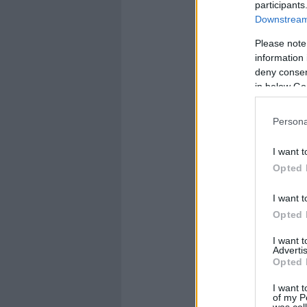
participants
Downstream 
Please note
information 
deny consent
in below Go
Persona
I want t
Opted 
I want t
Opted 
I want 
Advertis
Opted 
I want t
of my P
was col