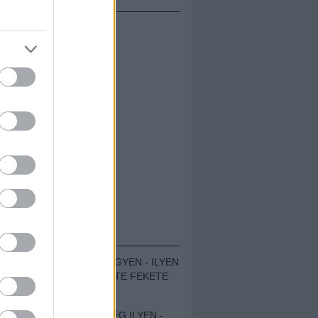
ÁMOLÓK
ZENÉS TÁBOR A HEGYEN - ILYEN
VOLT A VÍRUS SZÜLTE FEKETE
ZAJ FESZTIVÁL
SOHA NEM VOLT MÉG ILYEN -