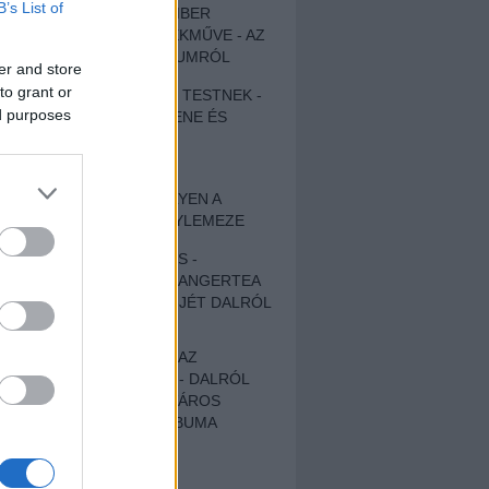
B’s List of
EGY DÜHÖS VÉNEMBER
UNIVERZÁLIS REMEKMŰVE - AZ
ÚJ BOB DYLAN-ALBUMRÓL
er and store
to grant or
ZENE LÉLEKNEK ÉS TESTNEK -
ed purposes
AUTENTIKUS NÉPZENE ÉS
KÖLTÉSZET
ÚJJÁSZÜLETETT
SZOMORKODÁS - ILYEN A
KATATONIA ÚJ NAGYLEMEZE
CROCODILE NERVES -
HALLGASD MEG AZ ANGERTEA
MA MEGJELENT EP-JÉT DALRÓL
DALRA!
A FELELŐSSÉGTŐL AZ
ELLOPOTT FÖLDIG - DALRÓL
DALRA A KÉPZELT VÁROS
SAMIZDAT CÍMŰ ALBUMA
ETÉS