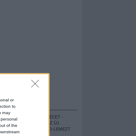
sonal or
HALLGASD!
ection to
ou may
MEGUGROTTÁK A LÉCET -
 personal
MEGHALLGATTUK AZ ÚJ
out of the
PROTEST THE HERO-LEMEZT
 downstream