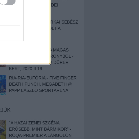
BESZÁMOLÓNK AZ IDEI
SZIGETRŐL
EGY HALLÁSPLASZTIKAI SEBÉSZ
NAPLÓJA - ILYEN VOLT A
SWANSRÓL SZÓLÓ
DOKUMENTUMFILM
MÉLY FÉRFIBÁNAT A MAGAS
ELEFÁNTCSONTTORONYBÓL -
LEPROUS, KLONE @ DÜRER
KERT, 2020.II.19.
RIA-RIA-EUFÓRIA - FIVE FINGER
DEATH PUNCH, MEGADETH @
PAPP LÁSZLÓ SPORTARÉNA
RJÚK
“A HAZAI ZENEI SZCÉNA
ERŐSEBB, MINT BÁRMIKOR” -
RÓQA-PREMIER A LÁNGOLÓN