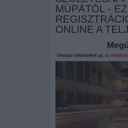
MÜPÁTÓL - E
REGISZTRÁCI
ONLINE A TEL
Megúj
Olvasd cikkeinket az
új oldalu