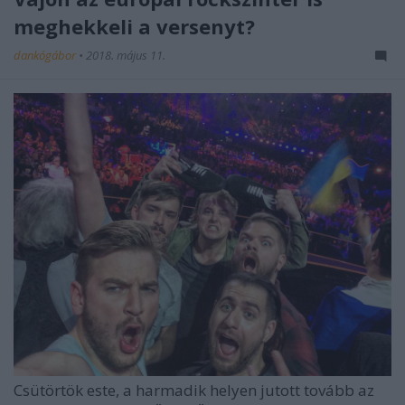
meghekkeli a versenyt?
dankógábor
•
2018. május 11.
Csütörtök este, a harmadik helyen jutott tovább az