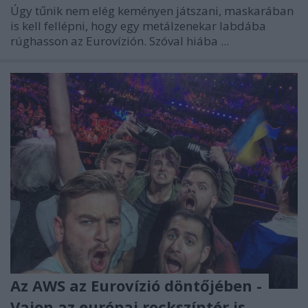
Úgy tűnik nem elég keményen játszani, maskarában
is kell fellépni, hogy egy metálzenekar labdába
rúghasson az Eurovízión. Szóval hiába ...
Az AWS az Eurovízió döntőjében -
Vajon az európai rockszíntér is