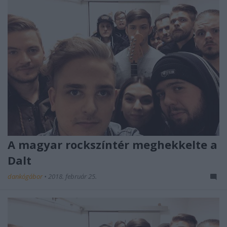
A magyar rockszíntér meghekkelte a
Dalt
dankógábor
•
2018. február 25.