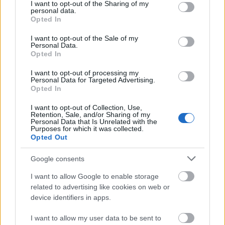
not limited to your visit or usage behaviour. You may click to
I want to opt-out of the Sharing of my
personal data.
grant or deny consent to Google and its third-party tags to
Opted In
use your data for below specified purposes in below Google
consent section.
I want to opt-out of the Sale of my
Personal Data.
Opted In
Május elejétől már ismét szabadtéren bulizhat a
közönség Budapest népszerű szórakozóhelyén, a
I want to opt-out of processing my
Personal Data for Targeted Advertising.
Budapest Parkban
. Ezen a héten is változatos ...
Opted In
I want to opt-out of Collection, Use,
Retention, Sale, and/or Sharing of my
Personal Data that Is Unrelated with the
Purposes for which it was collected.
Opted Out
Google consents
I want to allow Google to enable storage
related to advertising like cookies on web or
device identifiers in apps.
I want to allow my user data to be sent to