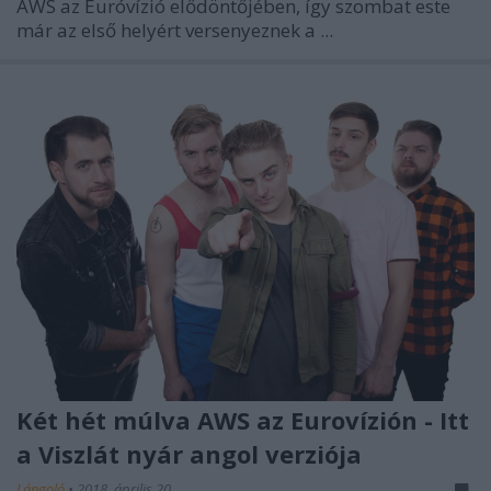
AWS az Euróvízió elődöntőjében, így szombat este
már az első helyért versenyeznek a ...
Két hét múlva AWS az Eurovízión - Itt
a Viszlát nyár angol verziója
Lángoló
•
2018. április 20.