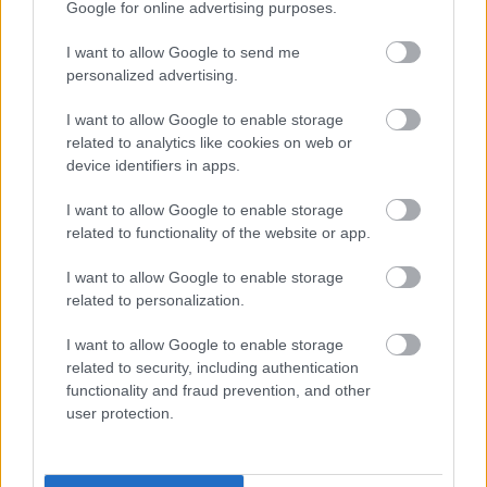
Google for online advertising purposes.
I want to allow Google to send me
Az NME külön cikkben fejtette ki,
personalized advertising.
miért nem kellett volna az AWS az
I want to allow Google to enable storage
Eurovízióra
related to analytics like cookies on web or
device identifiers in apps.
dankógábor
•
2018. május 14.
I want to allow Google to enable storage
related to functionality of the website or app.
I want to allow Google to enable storage
related to personalization.
I want to allow Google to enable storage
related to security, including authentication
functionality and fraud prevention, and other
user protection.