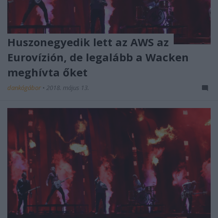
Huszonegyedik lett az AWS az
Eurovízión, de legalább a Wacken
meghívta őket
dankógábor
•
2018. május 13.