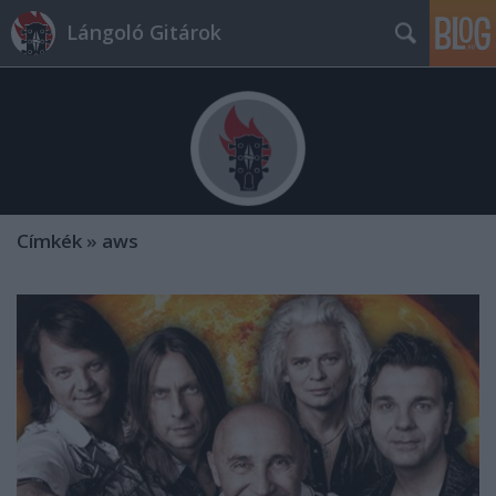
Lángoló Gitárok
Címkék
»
aws