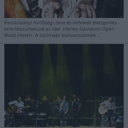
Évszázadnyi minőségi zene és önfeledt életigenlés -
erre készülhetünk az idei
Harley-Davidson Open
Road Festen
. A szülinapi bulisorozatnak ...