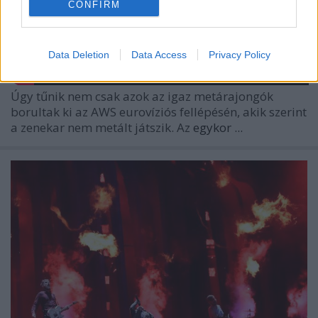
CONFIRM
Data Deletion
Data Access
Privacy Policy
Úgy tűnik nem csak azok az
igaz metárajongók
borultak ki az AWS eurovíziós fellépésén, akik szerint
a zenekar nem metált játszik. Az
egykor ...