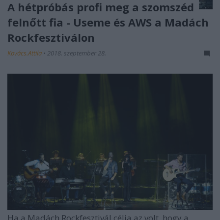
A hétpróbás profi meg a szomszéd
felnőtt fia - Useme és AWS a Madách
Rockfesztiválon
Kovács.Attila
•
2018. szeptember 28.
Ha a
Madách Rockfesztivál
célja az volt, hogy a