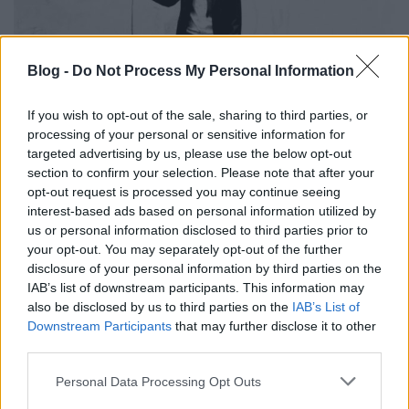
Blog -
Do Not Process My Personal Information
Szilárdtól az utolsó akcióhősig - Heti
If you wish to opt-out of the sale, sharing to third parties, or
Park
processing of your personal or sensitive information for
targeted advertising by us, please use the below opt-out
Lángoló
•
2018. május 21.
section to confirm your selection. Please note that after your
opt-out request is processed you may continue seeing
interest-based ads based on personal information utilized by
us or personal information disclosed to third parties prior to
your opt-out. You may separately opt-out of the further
disclosure of your personal information by third parties on the
IAB’s list of downstream participants. This information may
also be disclosed by us to third parties on the
IAB’s List of
Downstream Participants
that may further disclose it to other
third parties.
Please note that this website/app uses one or more Google
Personal Data Processing Opt Outs
services and may gather and store information including but