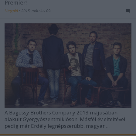
Premier!
Lángoló
•
2015. március 09.
A Bagossy Brothers Company 2013 májusában
alakult Gyergyószentmiklóson. Másfél év elteltével
pedig már Erdély legnépszerűbb, magyar ...