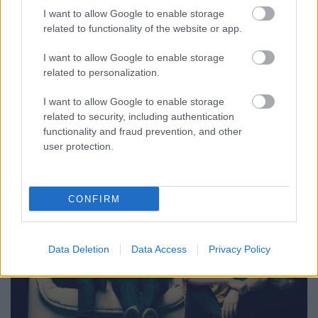
I want to allow Google to enable storage
related to functionality of the website or app.
I want to allow Google to enable storage
A Bagossy Brothers Company 2013 májusában
related to personalization.
alakult Gyergyószentmiklóson, több éve együtt
I want to allow Google to enable storage
zenélő tagokból. Az indie/alternatív/folk ...
related to security, including authentication
functionality and fraud prevention, and other
user protection.
CONFIRM
Data Deletion
Data Access
Privacy Policy