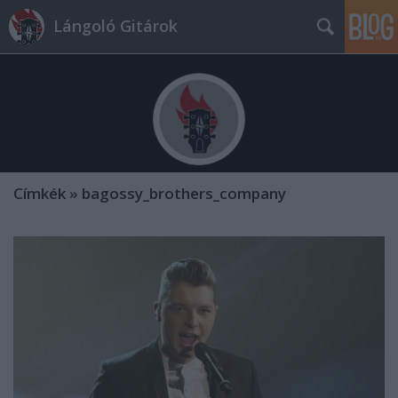
Lángoló Gitárok
Címkék
»
bagossy_brothers_company