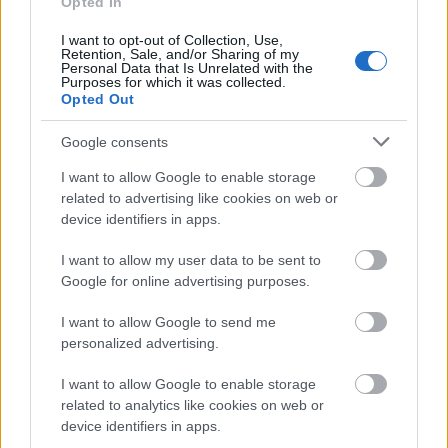
Opted In
I want to opt-out of Collection, Use,
Retention, Sale, and/or Sharing of my
Personal Data that Is Unrelated with the
Purposes for which it was collected.
Opted Out
Google consents
I want to allow Google to enable storage
related to advertising like cookies on web or
device identifiers in apps.
A Bagossy Brothers Company most
I want to allow my user data to be sent to
elmondja, honnan jöttek a dalaik
Google for online advertising purposes.
Lángoló
•
2017. március 23.
I want to allow Google to send me
personalized advertising.
I want to allow Google to enable storage
related to analytics like cookies on web or
device identifiers in apps.