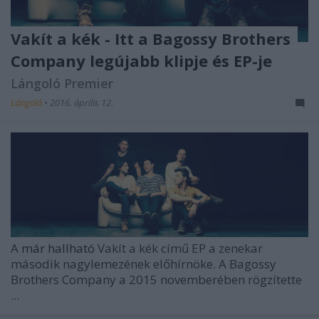
Vakít a kék - Itt a Bagossy Brothers
Company legújabb klipje és EP-je
Lángoló Premier
Lángoló
•
2016. április 12.
A
már hallható
Vakít a kék című EP a zenekar
második nagylemezének előhírnöke. A Bagossy
Brothers Company a 2015 novemberében rögzítette
...