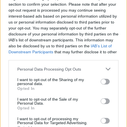
section to confirm your selection. Please note that after your
opt-out request is processed you may continue seeing
interest-based ads based on personal information utilized by
us or personal information disclosed to third parties prior to
your opt-out. You may separately opt-out of the further
disclosure of your personal information by third parties on the
IAB’s list of downstream participants. This information may
also be disclosed by us to third parties on the
IAB’s List of
Downstream Participants
that may further disclose it to other
third parties.
Please note that this website/app uses one or more Google
Personal Data Processing Opt Outs
services and may gather and store information including but
not limited to your visit or usage behaviour. You may click to
I want to opt-out of the Sharing of my
A következő hét napban sem unatkozhatnak azok,
personal data.
grant or deny consent to Google and its third-party tags to
akik a
Budapest Park
felé veszik az irányt, hiszen a
Opted In
use your data for below specified purposes in below Google
tánc- és mozgásszínházi előadásoktól a ...
consent section.
I want to opt-out of the Sale of my
Personal Data.
Opted In
I want to opt-out of processing my
Personal Data for Targeted Advertising.