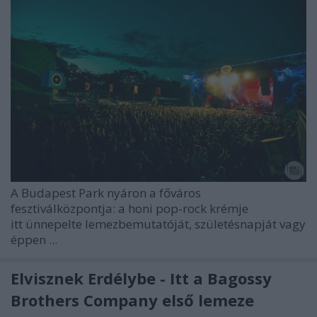
A Budapest Park nyáron a főváros
fesztiválközpontja: a honi pop-rock krémje
itt ünnepelte lemezbemutatóját, születésnapját vagy
éppen ...
Elvisznek Erdélybe - Itt a Bagossy
Brothers Company első lemeze