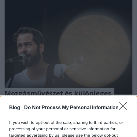
Mozgásművészet és különleges
koncertek ezen a héten a Budapest
Blog -
Do Not Process My Personal Information
Parkban - Heti Park
Lángoló Gitárok
•
2018. július 25.
If you wish to opt-out of the sale, sharing to third parties, or
processing of your personal or sensitive information for
targeted advertising by us, please use the below opt-out