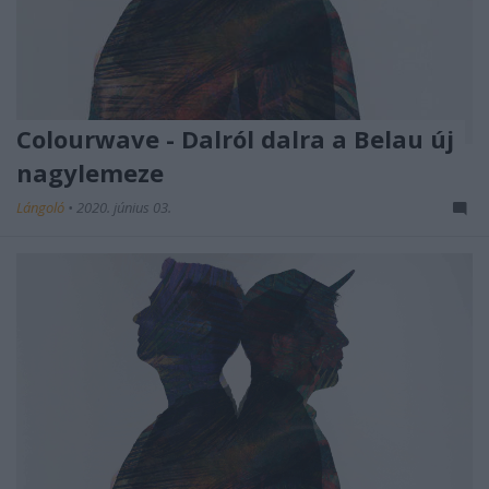
Colourwave - Dalról dalra a Belau új
nagylemeze
Lángoló
•
2020. június 03.