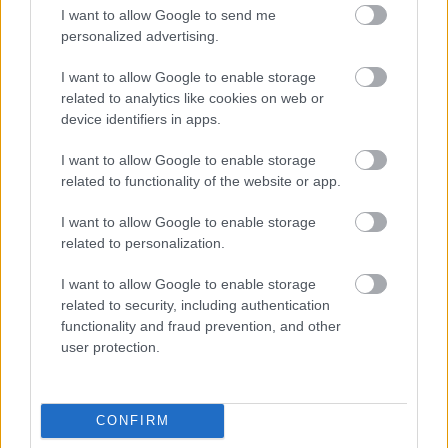
I want to allow Google to send me
personalized advertising.
I want to allow Google to enable storage
related to analytics like cookies on web or
device identifiers in apps.
I want to allow Google to enable storage
related to functionality of the website or app.
I want to allow Google to enable storage
related to personalization.
Az év utolsó hazai dalai
I want to allow Google to enable storage
dalmegosztás
related to security, including authentication
functionality and fraud prevention, and other
m.adi
•
2016. december 31.
user protection.
CONFIRM