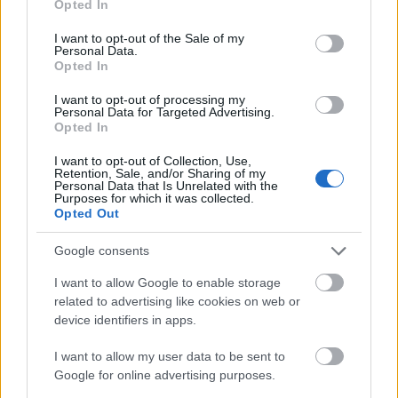
Opted In
use your data for below specified purposes in below Google
consent section.
I want to opt-out of the Sale of my
Personal Data.
Opted In
I want to opt-out of processing my
Personal Data for Targeted Advertising.
Opted In
I want to opt-out of Collection, Use,
Retention, Sale, and/or Sharing of my
Personal Data that Is Unrelated with the
Purposes for which it was collected.
Opted Out
Google consents
A
Kuplung
2004-ben az első romkocsmák között
I want to allow Google to enable storage
nyitotta meg kapuit, majd tudatos építkezés során
related to advertising like cookies on web or
device identifiers in apps.
jutott el oda, hogy mára a szezonban heti öt napon ...
I want to allow my user data to be sent to
Google for online advertising purposes.