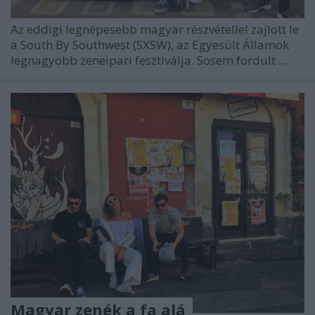
Az eddigi legnépesebb magyar részvétellel zajlott le
a South By Southwest (SXSW), az Egyesült Államok
legnagyobb zeneipari fesztiválja. Sosem fordult ...
Magyar zenék a fa alá