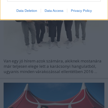
Data Deletion
Data Access
Privacy Policy
Van egy jó hírem azok számára, akiknek mostanára
már teljesen elege lett a karácsonyi hangulatból,
ugyanis minden várakozással ellentétben 2016 ...