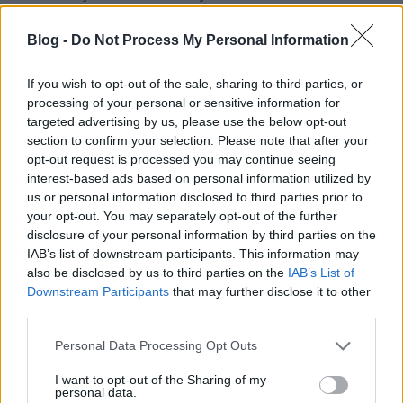
...
Blog -
Do Not Process My Personal Information
If you wish to opt-out of the sale, sharing to third parties, or
processing of your personal or sensitive information for
targeted advertising by us, please use the below opt-out
section to confirm your selection. Please note that after your
opt-out request is processed you may continue seeing
interest-based ads based on personal information utilized by
us or personal information disclosed to third parties prior to
your opt-out. You may separately opt-out of the further
disclosure of your personal information by third parties on the
IAB’s list of downstream participants. This information may
also be disclosed by us to third parties on the
IAB’s List of
Downstream Participants
that may further disclose it to other
third parties.
KuplungSoundsGood! - Minifesztivál
Please note that this website/app uses one or more Google
Personal Data Processing Opt Outs
a CAFe Bufapest helyszíneként
services and may gather and store information including but
not limited to your visit or usage behaviour. You may click to
I want to opt-out of the Sharing of my
Lángoló Gitárok
•
2017. szeptember 23.
personal data.
grant or deny consent to Google and its third-party tags to