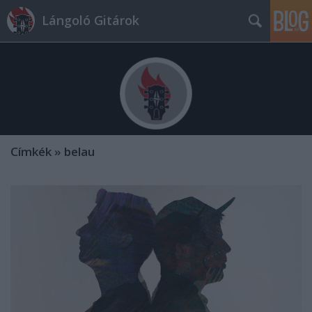
Lángoló Gitárok
Címkék
»
belau