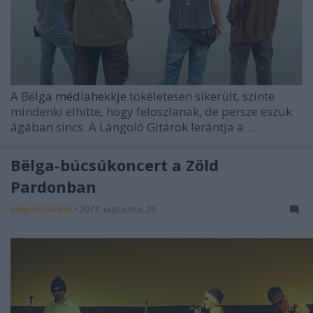
A Bëlga
médiahekkje
tökéletesen sikerült, szinte
mindenki elhitte, hogy feloszlanak, de persze eszük
ágában sincs. A Lángoló Gitárok lerántja a ...
Bëlga-búcsúkoncert a Zöld
Pardonban
Lángoló Gitárok
•
2011. augusztus 29.