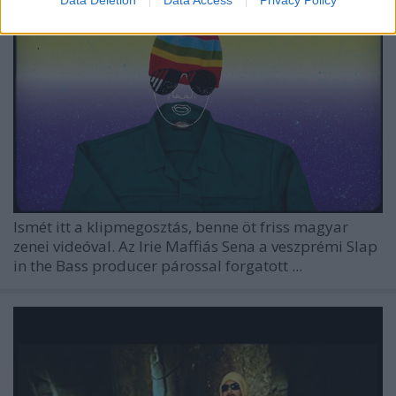
Data Deletion
Data Access
Privacy Policy
Ismét itt a klipmegosztás, benne öt friss magyar
zenei videóval. Az Irie Maffiás
Sena
a veszprémi
Slap
in the Bass
producer párossal forgatott ...