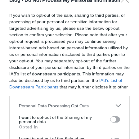
Blog -
Do Not Process My Personal Information
If you wish to opt-out of the sale, sharing to third parties, or
processing of your personal or sensitive information for
targeted advertising by us, please use the below opt-out
section to confirm your selection. Please note that after your
opt-out request is processed you may continue seeing
Aki nem jutott be a Belga évzáró müpás koncertjére
interest-based ads based on personal information utilized by
30-án, az vigasztalódhat ezzel a gigantikus interjúval
us or personal information disclosed to third parties prior to
alább, ahol Bauxit és Mégötlövés ...
your opt-out. You may separately opt-out of the further
disclosure of your personal information by third parties on the
IAB’s list of downstream participants. This information may
also be disclosed by us to third parties on the
IAB’s List of
Downstream Participants
that may further disclose it to other
third parties.
Please note that this website/app uses one or more Google
Personal Data Processing Opt Outs
services and may gather and store information including but
not limited to your visit or usage behaviour. You may click to
I want to opt-out of the Sharing of my
personal data.
grant or deny consent to Google and its third-party tags to
Opted In
use your data for below specified purposes in below Google
consent section.
I want to opt-out of the Sale of my