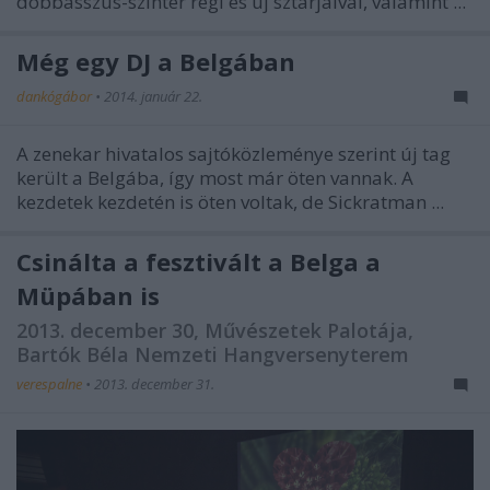
dobbasszus-színtér régi és új sztárjaival, valamint ...
Még egy DJ a Belgában
dankógábor
•
2014. január 22.
A zenekar hivatalos sajtóközleménye szerint új tag
került a Belgába, így most már öten vannak. A
kezdetek kezdetén is öten voltak, de Sickratman ...
Csinálta a fesztivált a Belga a
Müpában is
2013. december 30, Művészetek Palotája,
Bartók Béla Nemzeti Hangversenyterem
verespalne
•
2013. december 31.