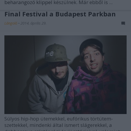
beharangozó klippel
készülnek. Már ebből is ...
Final Festival a Budapest Parkban
Lángoló
•
2014. április 29.
Súlyos hip-hop ütemekkel, eufórikus törtütem-
szettekkel, mindenki által ismert slágerekkel, a