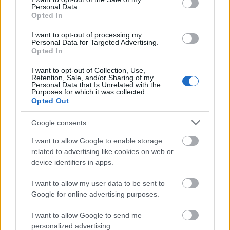
Personal Data.
Opted In
I want to opt-out of processing my
Personal Data for Targeted Advertising.
Gyarmat - Új Belga-klip
Opted In
ugarbunga, hungarobunga
I want to opt-out of Collection, Use,
sajó d.
•
2013. szeptember 24.
Retention, Sale, and/or Sharing of my
Personal Data that Is Unrelated with the
Purposes for which it was collected.
Opted Out
Google consents
I want to allow Google to enable storage
related to advertising like cookies on web or
device identifiers in apps.
I want to allow my user data to be sent to
Októberben jelenik meg a
Belga
Sanyi
című
Google for online advertising purposes.
nagylemeze, amiről az erősen társadalomkritikus
Gyarmat
című filmhez forgatott klipet Miki357. "A
I want to allow Google to send me
történet ...
personalized advertising.