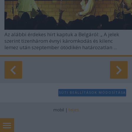
Az alábbi érdekes hírt kaptuk a Belgáról: „
A jelek
szerint tizenhárom évnyi káromkodás és kilenc
lemez után szeptember ötödikén határozatlan ...
SÜTI BEÁLLÍTÁSOK MÓDOSÍTÁSA
mobil
|
teljes