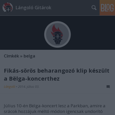
Lángoló Gitárok
Címkék
»
belga
Fikás-sörös beharangozó klip készült
a Bëlga-koncerthez
Lángoló
•
2014. július 03.
Július 10-én Bëlga-koncert lesz a Parkban, amire a
srácok hozzájuk méltó módon igencsak undorító