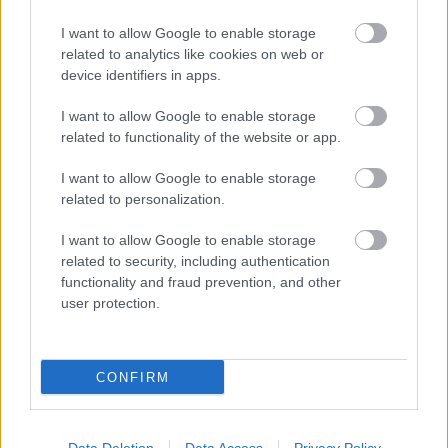
I want to allow Google to enable storage
related to analytics like cookies on web or
device identifiers in apps.
I want to allow Google to enable storage
related to functionality of the website or app.
I want to allow Google to enable storage
related to personalization.
I want to allow Google to enable storage
related to security, including authentication
functionality and fraud prevention, and other
user protection.
Messze még a hónap vége -
klipmegosztás
CONFIRM
Sajó Dávid
•
2013. május 19.