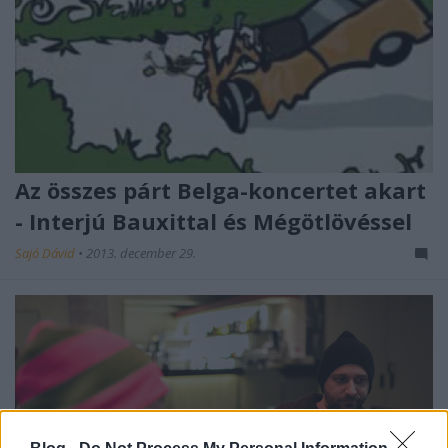
Az összes párt Belga-koncertet akart
- Interjú Bauxittal és Mégötlövéssel
Sajó Dávid
•
2013. december 29.