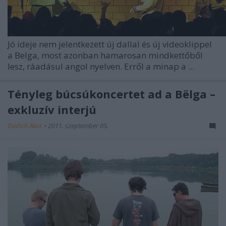
Jó ideje nem jelentkezett új dallal és új videoklippel
a Belga, most azonban hamarosan mindkettőből
lesz, ráadásul angol nyelven. Erről a minap a ...
Tényleg búcsúkoncertet ad a Bëlga –
exkluzív interjú
Dudich Ákos
•
2011. szeptember 05.