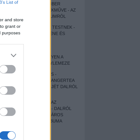
B’s List of
EGY DÜHÖS VÉNEMBER
UNIVERZÁLIS REMEKMŰVE - AZ
ÚJ BOB DYLAN-ALBUMRÓL
er and store
to grant or
ZENE LÉLEKNEK ÉS TESTNEK -
ed purposes
AUTENTIKUS NÉPZENE ÉS
KÖLTÉSZET
ÚJJÁSZÜLETETT
SZOMORKODÁS - ILYEN A
KATATONIA ÚJ NAGYLEMEZE
CROCODILE NERVES -
HALLGASD MEG AZ ANGERTEA
MA MEGJELENT EP-JÉT DALRÓL
DALRA!
A FELELŐSSÉGTŐL AZ
ELLOPOTT FÖLDIG - DALRÓL
DALRA A KÉPZELT VÁROS
SAMIZDAT CÍMŰ ALBUMA
ETÉS