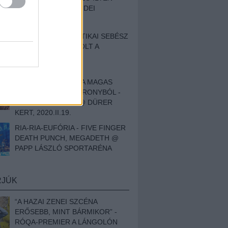
BESZÁMOLÓNK AZ IDEI
SZIGETRŐL
EGY HALLÁSPLASZTIKAI SEBÉSZ
NAPLÓJA - ILYEN VOLT A
SWANSRÓL SZÓLÓ
DOKUMENTUMFILM
MÉLY FÉRFIBÁNAT A MAGAS
ELEFÁNTCSONTTORONYBÓL -
LEPROUS, KLONE @ DÜRER
KERT, 2020.II.19.
RIA-RIA-EUFÓRIA - FIVE FINGER
DEATH PUNCH, MEGADETH @
PAPP LÁSZLÓ SPORTARÉNA
RJÚK
“A HAZAI ZENEI SZCÉNA
ERŐSEBB, MINT BÁRMIKOR” -
RÓQA-PREMIER A LÁNGOLÓN