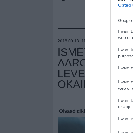
Opted 
Google 
I want t
web or d
2018.09.18. 11:06 –
NIHIL_AK
ISMÉT AKTÍV A
I want t
purpose
AARON STAIN
I want 
LEVELET ÍRT 
OKAIRÓL
I want t
web or d
Megúj
I want t
or app.
Olvasd cikkeinket az
új oldalu
I want t
I want t