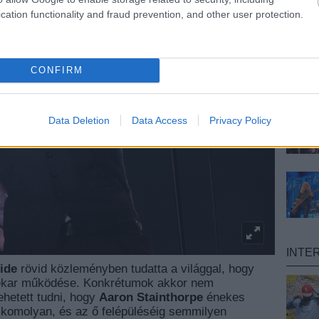
cation functionality and fraud prevention, and other user protection.
CONFIRM
Data Deletion
Data Access
Privacy Policy
INTE
ide
rövid közleményben tudatta a világgal, hogy
enekar működése. Konkrétumok akkor nem
ehetett tudni, hogy
Aaron Stainthorpe
énekes
 komolyan, és az ő felépüléséig semmilyen