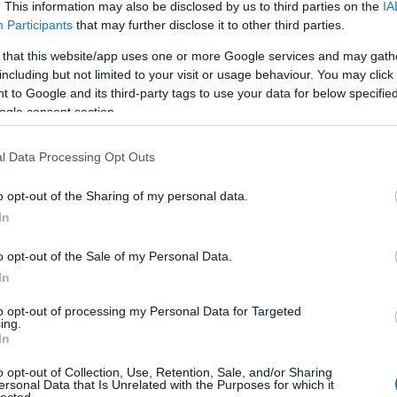
. This information may also be disclosed by us to third parties on the
IA
Participants
that may further disclose it to other third parties.
 that this website/app uses one or more Google services and may gath
including but not limited to your visit or usage behaviour. You may click 
 to Google and its third-party tags to use your data for below specifi
ogle consent section.
l Data Processing Opt Outs
orokrákot diagnosztizáltak a
Megadeth
gitáros-
zerencsére az orvosai már akkor igen jó esélyt
o opt-out of the Sharing of my personal data.
y tűnik, igazuk volt, hiszen tegnap este a főnök az
In
már túl van a nehezén, és olyannyira bizakodik,
lva már színpadra is áll a Megacruise névre
o opt-out of the Sale of my Personal Data.
oncertjein.
In
TOVÁBB
to opt-out of processing my Personal Data for Targeted
ing.
sh
gyógykezelés
megadeth
dave mustaine
In
o opt-out of Collection, Use, Retention, Sale, and/or Sharing
ersonal Data that Is Unrelated with the Purposes for which it
HIRD
lected.