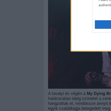
authenti
A tavalyi év végén a
My Dying Br
határozatlan ideig szünetel a z
hangzottak el, mindössze annyit l
egyik családtagja betegedett meg