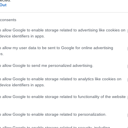
Out
consents
o allow Google to enable storage related to advertising like cookies on
evice identifiers in apps.
 MY DYING BRIDE -
o allow my user data to be sent to Google for online advertising
s.
THORPE NYÍLT
to allow Google to send me personalized advertising.
A ZENEKARI SZÜNET
o allow Google to enable storage related to analytics like cookies on
evice identifiers in apps.
BESZ
ult a Lángoló!
o allow Google to enable storage related to functionality of the website
nkon
, ahol az eddigieknél jóval több tartalom vár!
o allow Google to enable storage related to personalization.
o allow Google to enable storage related to security, including