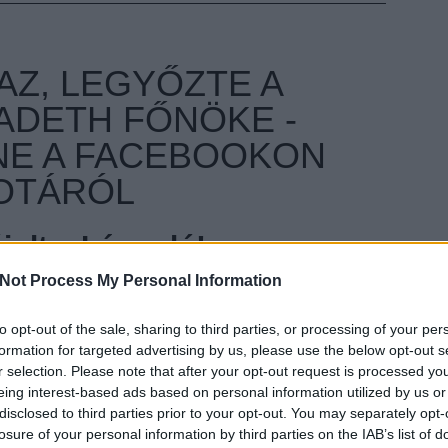
AZ, LEGYŐZTE A
ADETH FŐNÖKE -
NE A FACEBOOKON
OTÁRÓL
ult a Lángoló!
Not Process My Personal Information
nkon
, ahol az eddigieknél jóval több tartalom vár!
to opt-out of the sale, sharing to third parties, or processing of your per
EZT 
formation for targeted advertising by us, please use the below opt-out s
r selection. Please note that after your opt-out request is processed y
eing interest-based ads based on personal information utilized by us or
disclosed to third parties prior to your opt-out. You may separately opt-
losure of your personal information by third parties on the IAB’s list of