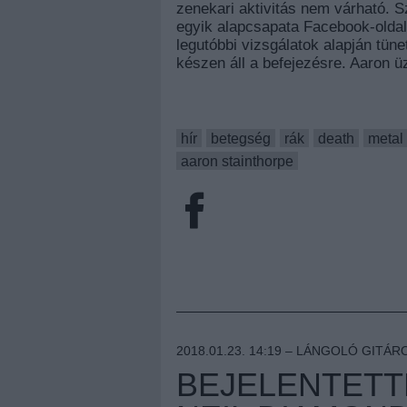
zenekari aktivitás nem várható. S
egyik alapcsapata Facebook-oldalá
legutóbbi vizsgálatok alapján tün
készen áll a befejezésre. Aaron ü
hír
betegség
rák
death
metal
aaron stainthorpe
2018.01.23. 14:19 –
LÁNGOLÓ GITÁR
BEJELENTETT