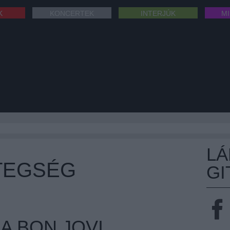
K
KONCERTEK
INTERJÚK
M
L
TEGSÉG
GI
 A BON JOVI