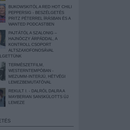
BUKOWSKITÓL A RED HOT CHILI
PEPPERSIG - BESZÉLGETÉS
PRITZ PÉTERREL ÍRÁSBAN ÉS A
WANTED PODCASTBEN
PAJTÁTÓL A SZALONIG –
HAJNÓCZY ÁRPÁDDAL, A
KONTROLL CSOPORT
ALTSZAXOFONOSÁVAL
ÉLGETTÜNK
TERMÉSZETFILM,
WESTERNTEMPÓBAN -
MEZUMM-INTERJÚ, HÉTVÉGI
LEMEZBEMUTATÓVAL
REKULT I. - DALRÓL DALRA A
MAYBERIAN SANSKÜLOTTS ÚJ
LEMEZE
ETÉS