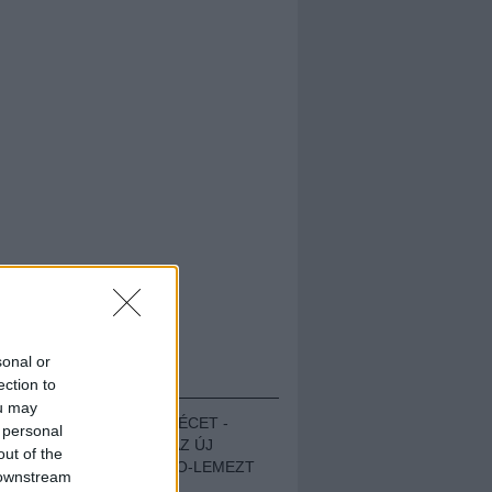
sonal or
HALLGASD!
ection to
ou may
MEGUGROTTÁK A LÉCET -
 personal
MEGHALLGATTUK AZ ÚJ
out of the
PROTEST THE HERO-LEMEZT
 downstream