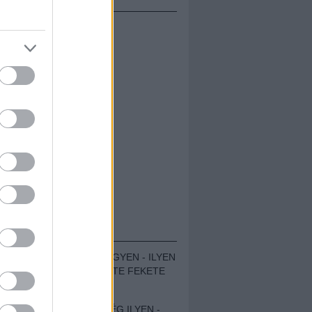
ÁMOLÓK
ZENÉS TÁBOR A HEGYEN - ILYEN
VOLT A VÍRUS SZÜLTE FEKETE
ZAJ FESZTIVÁL
SOHA NEM VOLT MÉG ILYEN -