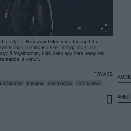
 tesztje, a
Bon Jovi
billentyűse tegnap tette
A zenésznek elmondása szerint fogalma sincs,
hogy ő fogalmazott, körülbelül egy hete betegnek
ranténba is vonult.
TOVÁBB
AUDI
ült államok
bon jovi
david bryan
koronavírus
#MER