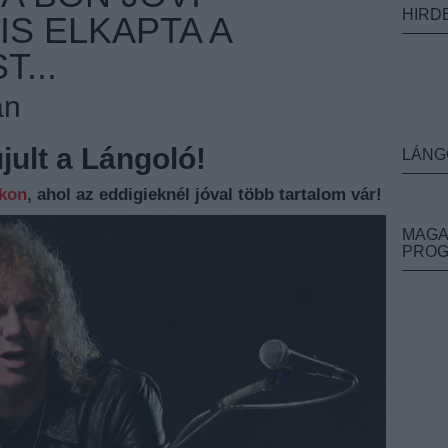
HIRD
IS ELKAPTA A
...
an
ult a Lángoló!
LÁNG
nkon
, ahol az eddigieknél jóval több tartalom vár!
MAGA
PRO