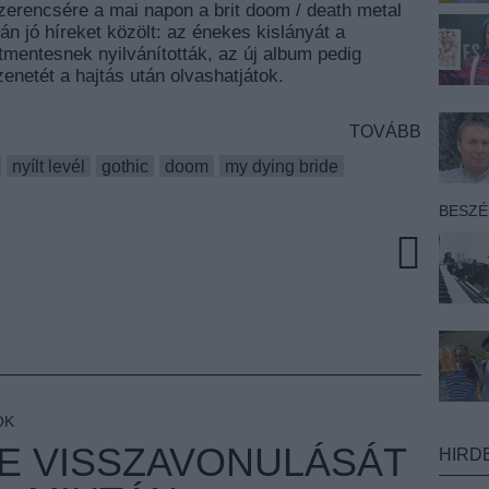
zerencsére a mai napon a brit doom / death metal
n jó híreket közölt: az énekes kislányát a
etmentesnek nyilvánították, az új album pedig
zenetét a hajtás után olvashatjátok.
TOVÁBB
nyílt levél
gothic
doom
my dying bride
BESZ
OK
E VISSZAVONULÁSÁT
HIRD