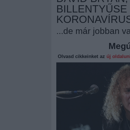
BILLENTYŰSE 
KORONAVÍRUST
...de már jobban v
Megúj
Olvasd cikkeinket az
új oldalu