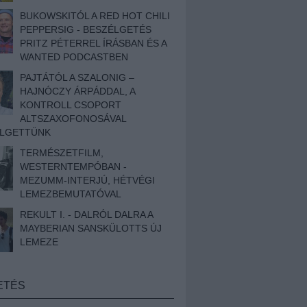
BUKOWSKITÓL A RED HOT CHILI
PEPPERSIG - BESZÉLGETÉS
PRITZ PÉTERREL ÍRÁSBAN ÉS A
WANTED PODCASTBEN
PAJTÁTÓL A SZALONIG –
HAJNÓCZY ÁRPÁDDAL, A
KONTROLL CSOPORT
ALTSZAXOFONOSÁVAL
ÉLGETTÜNK
TERMÉSZETFILM,
WESTERNTEMPÓBAN -
MEZUMM-INTERJÚ, HÉTVÉGI
LEMEZBEMUTATÓVAL
REKULT I. - DALRÓL DALRA A
MAYBERIAN SANSKÜLOTTS ÚJ
LEMEZE
ETÉS