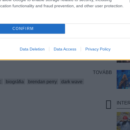
cation functionality and fraud prevention, and other user protection.
dark wave-ként, világzeneként aposztrofált,
lgatva kissé meglepő lehet, hogy
Brendan Perry
CONFIRM
e pályafutását. Pedig így volt: négy évvel azután,
andi Auckland városába költözött, már
lső zenekara, az elegáns The Scavengers -
Data Deletion
Data Access
Privacy Policy
ögevők" - névre hallgató formáció élén.
(Fotók:
ry
Facebook-oldala)
TOVÁBB
c
biográfia
brendan perry
dark wave
INTE