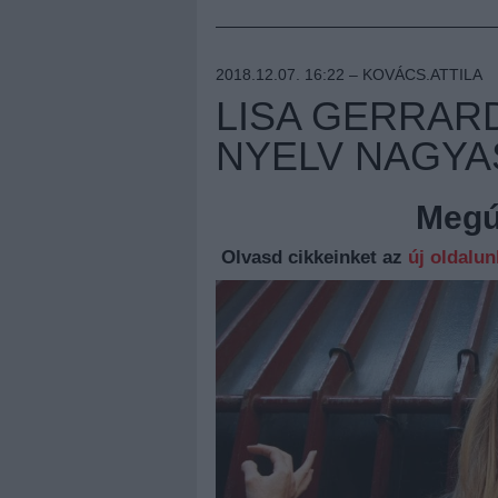
2018.12.07. 16:22 –
KOVÁCS.ATTILA
LISA GERRARD
NYELV NAGY
Megúj
Olvasd cikkeinket az
új oldalu