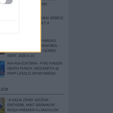
BESZÁMOLÓNK AZ IDEI
SZIGETRŐL
EGY HALLÁSPLASZTIKAI SEBÉSZ
NAPLÓJA - ILYEN VOLT A
SWANSRÓL SZÓLÓ
DOKUMENTUMFILM
MÉLY FÉRFIBÁNAT A MAGAS
ELEFÁNTCSONTTORONYBÓL -
LEPROUS, KLONE @ DÜRER
KERT, 2020.II.19.
RIA-RIA-EUFÓRIA - FIVE FINGER
DEATH PUNCH, MEGADETH @
PAPP LÁSZLÓ SPORTARÉNA
RJÚK
“A HAZAI ZENEI SZCÉNA
ERŐSEBB, MINT BÁRMIKOR” -
RÓQA-PREMIER A LÁNGOLÓN