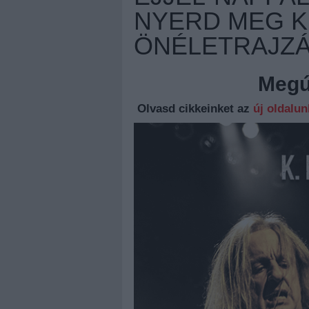
NYERD MEG K
ÖNÉLETRAJZÁ
Megúj
Olvasd cikkeinket az
új oldalu