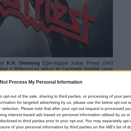
rul
K.K. Downing
Éjjel-nappal Judas Priest című
dást a Billboard az akkori év harmadik legjobb zenei
és ezen nem is lehet csodálkozni - elég óvatosan
bb mint negyven évnyi pályafutás után volt miről
Not Process My Personal Information
osának. A könyvről hamarosan részletes ismertetőt
ég annyi, hogy még a Judas Priest legelkötelezettebb
to opt-out of the sale, sharing to third parties, or processing of your per
rdekességet, és helyenként meglepő információkat
EZT 
formation for targeted advertising by us, please use the below opt-out s
szont megadjuk nektek a lehetőséget arra, hogy
r selection. Please note that after your opt-out request is processed y
fel - a folytatásban következő játékunkban három
eing interest-based ads based on personal information utilized by us or
t a könyvből.
disclosed to third parties prior to your opt-out. You may separately opt-
losure of your personal information by third parties on the IAB’s list of
TOVÁBB