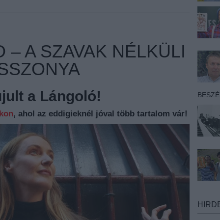
 – A SZAVAK NÉLKÜLI
ASSZONYA
ult a Lángoló!
BESZ
nkon
, ahol az eddigieknél jóval több tartalom vár!
HIRD