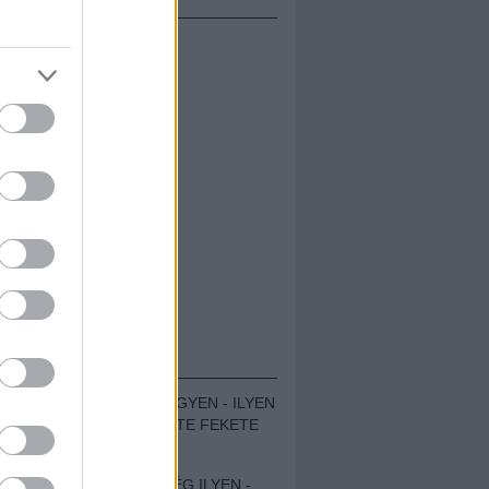
ÁMOLÓK
ZENÉS TÁBOR A HEGYEN - ILYEN
VOLT A VÍRUS SZÜLTE FEKETE
ZAJ FESZTIVÁL
SOHA NEM VOLT MÉG ILYEN -