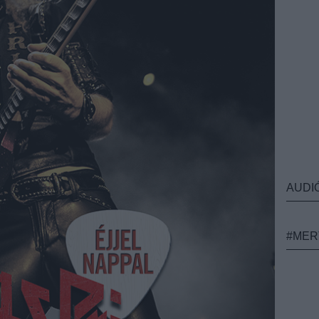
AUDI
#MER