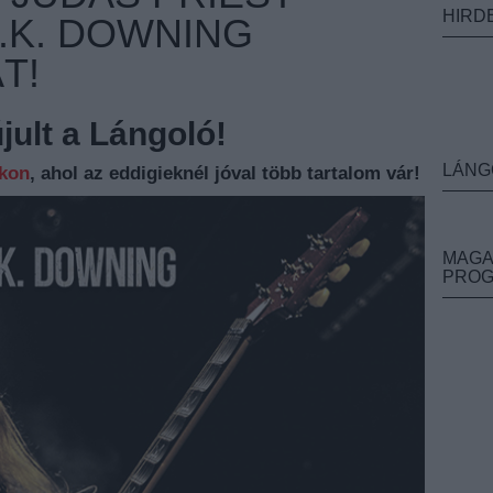
HIRD
.K. DOWNING
T!
ult a Lángoló!
LÁNG
nkon
, ahol az eddigieknél jóval több tartalom vár!
MAGA
PRO