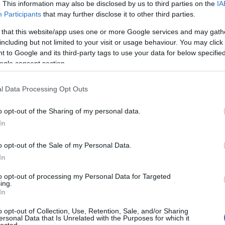
. This information may also be disclosed by us to third parties on the
IA
Participants
that may further disclose it to other third parties.
rajz
judas priest
nyereményjáték
biográfia
 that this website/app uses one or more Google services and may gath
including but not limited to your visit or usage behaviour. You may click 
 to Google and its third-party tags to use your data for below specifi
ogle consent section.
l Data Processing Opt Outs
o opt-out of the Sharing of my personal data.
In
RY - A DEAD CAN
o opt-out of the Sale of my Personal Data.
In
ES GÉNIUSZA
to opt-out of processing my Personal Data for Targeted
ing.
In
ult a Lángoló!
o opt-out of Collection, Use, Retention, Sale, and/or Sharing
nkon
, ahol az eddigieknél jóval több tartalom vár!
ersonal Data that Is Unrelated with the Purposes for which it
HIRD
lected.