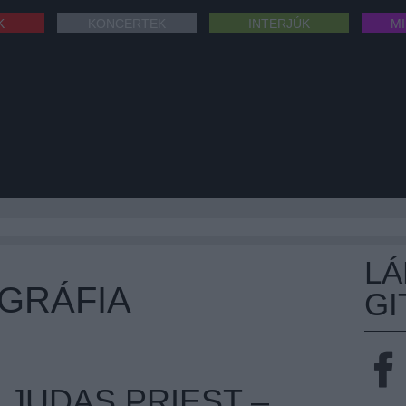
K
KONCERTEK
INTERJÚK
M
L
GRÁFIA
GI
 JUDAS PRIEST –