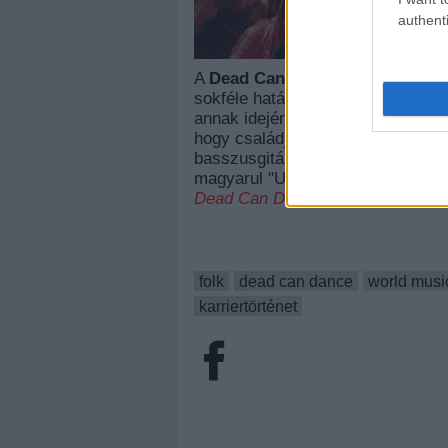
authenti
A
Dead Can Dance
neoklasszikus 
sokféle hatást ötvöző zenéjét hal
annak idején punkzenészként kezdt
hogy családjával együtt az új-zél
basszusgitáros-énekesként állt e
magyarul "Utcaseprők" esetleg "D
Dead Can Dance
és
Brendan Per
folk
dead can dance
world musi
karriertörténet