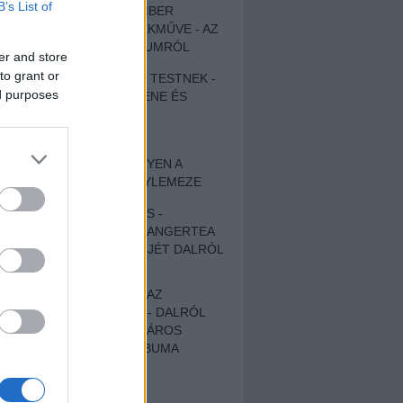
B’s List of
EGY DÜHÖS VÉNEMBER
UNIVERZÁLIS REMEKMŰVE - AZ
ÚJ BOB DYLAN-ALBUMRÓL
er and store
to grant or
ZENE LÉLEKNEK ÉS TESTNEK -
ed purposes
AUTENTIKUS NÉPZENE ÉS
KÖLTÉSZET
ÚJJÁSZÜLETETT
SZOMORKODÁS - ILYEN A
KATATONIA ÚJ NAGYLEMEZE
CROCODILE NERVES -
HALLGASD MEG AZ ANGERTEA
MA MEGJELENT EP-JÉT DALRÓL
DALRA!
A FELELŐSSÉGTŐL AZ
ELLOPOTT FÖLDIG - DALRÓL
DALRA A KÉPZELT VÁROS
SAMIZDAT CÍMŰ ALBUMA
ETÉS