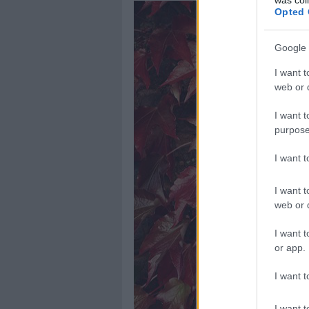
Opted 
Google 
I want t
web or d
I want t
purpose
I want 
I want t
web or d
I want t
or app.
I want t
I want t