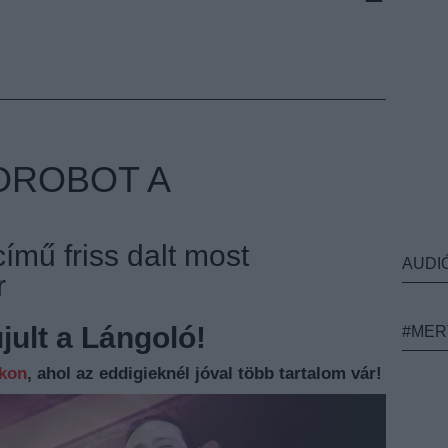
OROBOT A
ímű friss dalt most
AUDI
r
ult a Lángoló!
#MER
nkon
, ahol az eddigieknél jóval több tartalom vár!