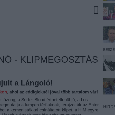
BESZ
NÓ - KLIPMEGOSZTÁS
ult a Lángoló!
nkon
, ahol az eddigieknél jóval több tartalom vár!
 lázong, a Surfer Blood érthetetlenül jó, a Los
gmutatja a lumpen férfiaknak, lerajzolták az Enter
HIRD
obot a komenistákkal csináltatott klipet, a HIM egyre