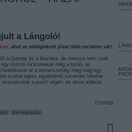
HIRD
ult a Lángoló!
LÁNG
nkon
, ahol az eddigieknél jóval több tartalom vár!
lői a Quimby és a Biorobot, de messze nem csak
 egy csomó rockzenekar még a listán, az
MAGA
ichedelikuson át a stonerszerűig, meg még egy
PRO
ntem ezúttal egész egyértelmű sorrendet lehetne
l, szavazzatok a poszt végén, és akkor kiderül,
TOVÁBB
obot
dalmegosztás