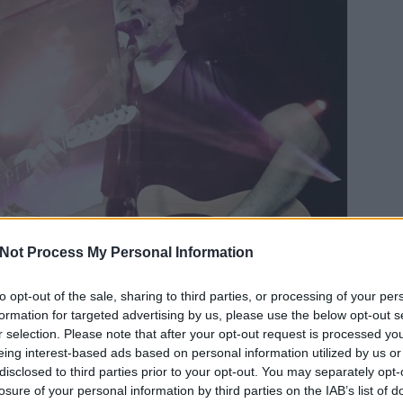
Not Process My Personal Information
to opt-out of the sale, sharing to third parties, or processing of your per
EZT 
formation for targeted advertising by us, please use the below opt-out s
r selection. Please note that after your opt-out request is processed y
tán ismét a Gödör Klub színpadán a BioRoBoT,
eing interest-based ads based on personal information utilized by us or
peciális, két frontemberrel felálló zenekara. A
disclosed to third parties prior to your opt-out. You may separately opt-
t számok mellett egy új dalt is bemutatnak
losure of your personal information by third parties on the IAB’s list of