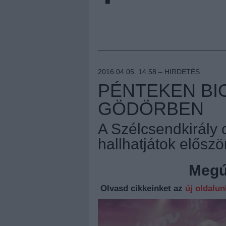
2016.04.05. 14:58 –
HIRDETÉS
PÉNTEKEN BI
GÖDÖRBEN
A Szélcsendkirály c
hallhatjátok előszö
Megúj
Olvasd cikkeinket az
új oldalu