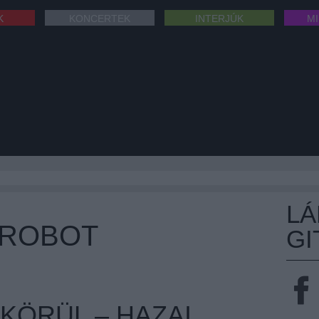
K
KONCERTEK
INTERJÚK
M
L
OROBOT
GI
KÖRÜL – HAZAI