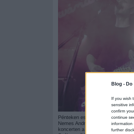
Blog -
Do 
If you wish 
sensitive in
confirm you
Pénteken este hosszú kihagyás u
continue se
Nemes András és Bérczesi Róbert s
information 
koncerten a más ismert és kedvel
further disc