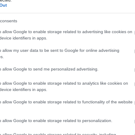
ult a Lángoló!
Out
nkon
, ahol az eddigieknél jóval több tartalom vár!
consents
s Lil Wayne megmutatja, hogy egy ember élete
o allow Google to enable storage related to advertising like cookies on
leképpen is alakulhat, DJ Shadow klipjében csúnyán
evice identifiers in apps.
jár egy légzészavaros katona, az Evanescence
nője meg csak rohan céltalanul. Mindezek mellett
tic Monkeys új videójában egy balhés szerelmespárt
o allow my user data to be sent to Google for online advertising
nk, a Biorobot zenekar pedig mobiltelefonnal
s.
tte el legutóbbi klipjét. Az biztos, hogy ezen a héten
om!
to allow Google to send me personalized advertising.
o allow Google to enable storage related to analytics like cookies on
TOVÁBB
evice identifiers in apps.
vanescence
biorobot
dj shadow
klipmegosztás
BESZ
o allow Google to enable storage related to functionality of the website
o allow Google to enable storage related to personalization.
o allow Google to enable storage related to security, including