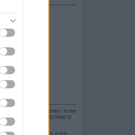
ÁMOLÓK
ZENÉS TÁBOR A HEGYEN - ILYEN
VOLT A VÍRUS SZÜLTE FEKETE
ZAJ FESZTIVÁL
SOHA NEM VOLT MÉG ILYEN -