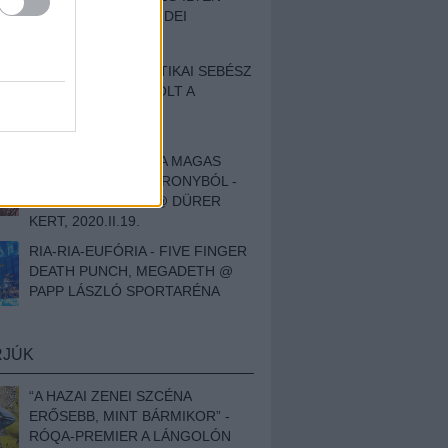
BESZÁMOLÓNK AZ IDEI
SZIGETRŐL
EGY HALLÁSPLASZTIKAI SEBÉSZ
NAPLÓJA - ILYEN VOLT A
SWANSRÓL SZÓLÓ
DOKUMENTUMFILM
MÉLY FÉRFIBÁNAT A MAGAS
ELEFÁNTCSONTTORONYBÓL -
LEPROUS, KLONE @ DÜRER
KERT, 2020.II.19.
RIA-RIA-EUFÓRIA - FIVE FINGER
DEATH PUNCH, MEGADETH @
PAPP LÁSZLÓ SPORTARÉNA
RJÚK
“A HAZAI ZENEI SZCÉNA
ERŐSEBB, MINT BÁRMIKOR” -
RÓQA-PREMIER A LÁNGOLÓN