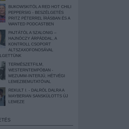
BUKOWSKITÓL A RED HOT CHILI
PEPPERSIG - BESZÉLGETÉS
PRITZ PÉTERREL ÍRÁSBAN ÉS A
WANTED PODCASTBEN
PAJTÁTÓL A SZALONIG –
HAJNÓCZY ÁRPÁDDAL, A
KONTROLL CSOPORT
ALTSZAXOFONOSÁVAL
ÉLGETTÜNK
TERMÉSZETFILM,
WESTERNTEMPÓBAN -
MEZUMM-INTERJÚ, HÉTVÉGI
LEMEZBEMUTATÓVAL
REKULT I. - DALRÓL DALRA A
MAYBERIAN SANSKÜLOTTS ÚJ
LEMEZE
ETÉS