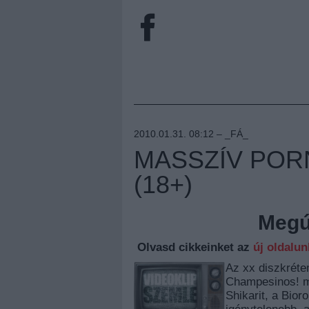
2010.01.31. 08:12 –
_FÁ_
MASSZÍV POR
(18+)
Megúj
Olvasd cikkeinket az
új oldalu
Az xx diszkréten
Champesinos! me
Shikarit, a Bior