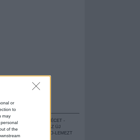
sonal or
HALLGASD!
ection to
ou may
MEGUGROTTÁK A LÉCET -
 personal
MEGHALLGATTUK AZ ÚJ
out of the
PROTEST THE HERO-LEMEZT
 downstream