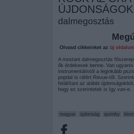
ÚJDONSÁGOK
dalmegosztás
Megúj
Olvasd cikkeinket az
új oldalu
A mostani dalmegosztás főszerep
ők érdekesek benne. Van ugyanis
instrumentálistól a leginkább psz
popdal is ráfért Revue-től. Szeri
felállítani az alábbi újdonságokbó
hogy ez szerintetek is így van-e.
magyar
újdonság
quimby
bior