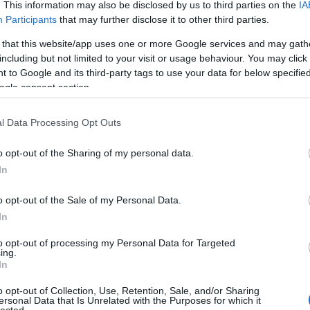
zenekar pedig a The Lovelaces lesz, így minden
. This information may also be disclosed by us to third parties on the
IA
záshoz. További infók a hajtás után!
Participants
that may further disclose it to other third parties.
 that this website/app uses one or more Google services and may gath
TOVÁBB
including but not limited to your visit or usage behaviour. You may click 
 to Google and its third-party tags to use your data for below specifi
iperkarma
biorobot
pluto
bérczesi róbert
ogle consent section.
l Data Processing Opt Outs
o opt-out of the Sharing of my personal data.
In
o opt-out of the Sale of my Personal Data.
In
ERT
to opt-out of processing my Personal Data for Targeted
ing.
ZÁSZLÓN -
In
TÁS
o opt-out of Collection, Use, Retention, Sale, and/or Sharing
ersonal Data that Is Unrelated with the Purposes for which it
HIRD
lected.