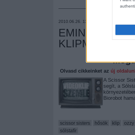
authenti
2010.06.26. 13:32 –
_FÁ_
EMINEM MEGM
KLIPMEGOSZ
Megúj
Olvasd cikkeinket az
új oldalu
A Scissor Sis
segít, a Sólst
környezetébe
Biorobot ham
scissor sisters
hősök
klip
ozzy
sólstafír