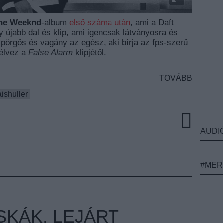
he Weeknd
-album
első száma után
, ami a Daft
y újabb dal és klip, ami igencsak látványosra és
l pörgős és vagány az egész, aki bírja az fps-szerű
lélvez a
False Alarm
klipjétől.
TOVÁBB
aishuller
AUDI
#MER
SKÁK, LEJÁRT