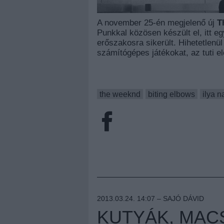
A november 25-én megjelenő új
T
Punkkal közösen készült el, itt eg
erőszakosra sikerült. Hihetetlenü
számítógépes játékokat, az tuti e
the weeknd
biting elbows
ilya n
2013.03.24. 14:07 –
SAJÓ DÁVID
KUTYÁK, MAC