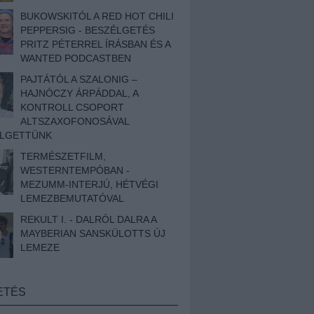
BUKOWSKITÓL A RED HOT CHILI
PEPPERSIG - BESZÉLGETÉS
PRITZ PÉTERREL ÍRÁSBAN ÉS A
WANTED PODCASTBEN
PAJTÁTÓL A SZALONIG –
HAJNÓCZY ÁRPÁDDAL, A
KONTROLL CSOPORT
ALTSZAXOFONOSÁVAL
ÉLGETTÜNK
TERMÉSZETFILM,
WESTERNTEMPÓBAN -
MEZUMM-INTERJÚ, HÉTVÉGI
LEMEZBEMUTATÓVAL
REKULT I. - DALRÓL DALRA A
MAYBERIAN SANSKÜLOTTS ÚJ
LEMEZE
ETÉS