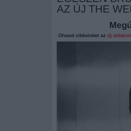
AZ ÚJ THE WE
Megúj
Olvasd cikkeinket az
új oldalu