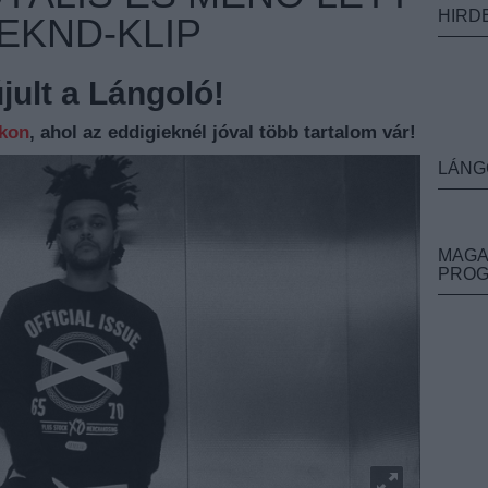
HIRD
EKND-KLIP
ult a Lángoló!
nkon
, ahol az eddigieknél jóval több tartalom vár!
LÁNG
MAGA
PRO