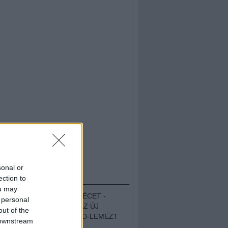
sonal or
HALLGASD!
ection to
ou may
MEGUGROTTÁK A LÉCET -
 personal
MEGHALLGATTUK AZ ÚJ
out of the
PROTEST THE HERO-LEMEZT
 downstream