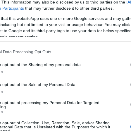
. This information may also be disclosed by us to third parties on the
IA
Participants
that may further disclose it to other third parties.
lékban magyar klipmegosztást összehozni erre a
deója annyira hihetetlenül jó, hogy képtelen voltunk
 that this website/app uses one or more Google services and may gath
ra is pályázó kisfilmet. Megmutatjuk a
Tankcsapda
including but not limited to your visit or usage behaviour. You may click 
me sokat elárul, de a
Kowalsky meg a Vega
 to Google and its third-party tags to use your data for below specifi
att. Bemutatkozik a
Salt III
,
Mixikutya
és a
Saverne
ogle consent section.
 Last Charge
.
l Data Processing Opt Outs
TOVÁBB
o opt-out of the Sharing of my personal data.
lsky meg a vega
klipmegosztás
biting elbows
In
o opt-out of the Sale of my Personal Data.
In
to opt-out of processing my Personal Data for Targeted
ing.
In
o opt-out of Collection, Use, Retention, Sale, and/or Sharing
ersonal Data that Is Unrelated with the Purposes for which it
HIRD
lected.