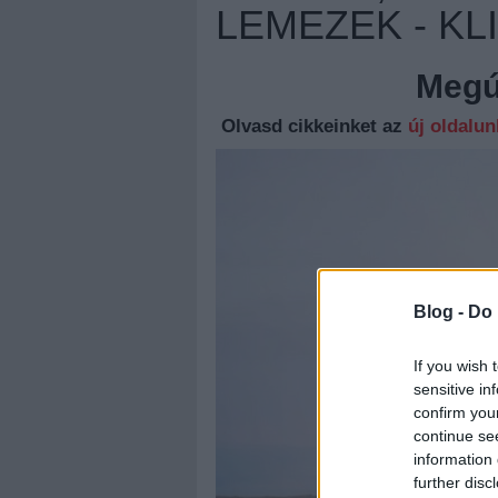
LEMEZEK - K
Megúj
Olvasd cikkeinket az
új oldalu
Blog -
Do 
If you wish 
sensitive in
confirm you
continue se
information 
further disc