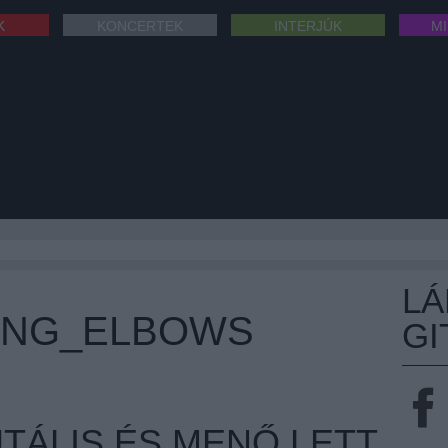
K
KONCERTEK
INTERJÚK
M
L
TING_ELBOWS
GI
TÁLIS ÉS MENŐ LETT