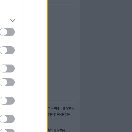
ÁMOLÓK
ZENÉS TÁBOR A HEGYEN - ILYEN
VOLT A VÍRUS SZÜLTE FEKETE
ZAJ FESZTIVÁL
SOHA NEM VOLT MÉG ILYEN -