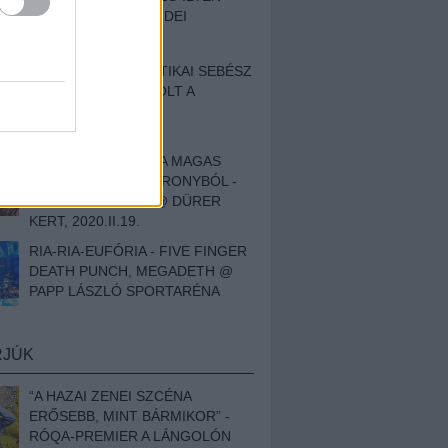
BESZÁMOLÓNK AZ IDEI
SZIGETRŐL
EGY HALLÁSPLASZTIKAI SEBÉSZ
NAPLÓJA - ILYEN VOLT A
SWANSRÓL SZÓLÓ
DOKUMENTUMFILM
MÉLY FÉRFIBÁNAT A MAGAS
ELEFÁNTCSONTTORONYBÓL -
LEPROUS, KLONE @ DÜRER
KERT, 2020.II.19.
RIA-RIA-EUFÓRIA - FIVE FINGER
DEATH PUNCH, MEGADETH @
PAPP LÁSZLÓ SPORTARÉNA
RJÚK
“A HAZAI ZENEI SZCÉNA
ERŐSEBB, MINT BÁRMIKOR” -
RÓQA-PREMIER A LÁNGOLÓN