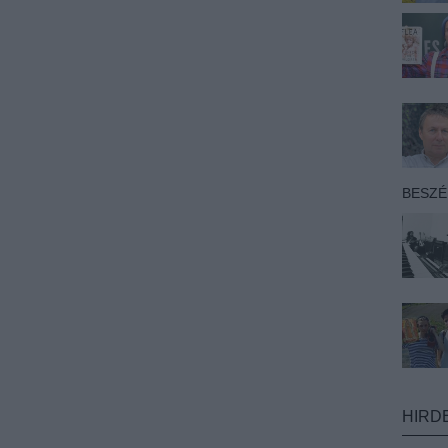
BESZ
HIRD