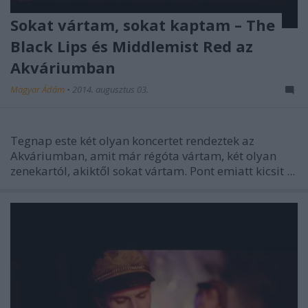
Sokat vártam, sokat kaptam – The
Black Lips és Middlemist Red az
Akváriumban
Magyar Ádám
•
2014. augusztus 03.
Tegnap este két olyan koncertet rendeztek az
Akváriumban, amit már régóta vártam, két olyan
zenekartól, akiktől sokat vártam. Pont emiatt kicsit ...