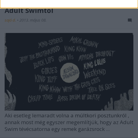
Ingyenes garázsrock válogatás az
Adult Swimtől
sajó d.
•
2013. május 08.
Aki esetleg lemaradt volna a
múltkori posztunkról
,
annak most még egyszer megemlítjük, hogy az
Adult
Swim
tévécsatorna egy remek garázsrock ...