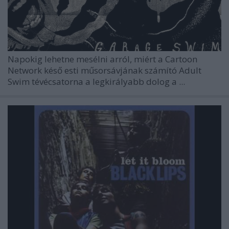
Napokig lehetne mesélni arról, miért a Cartoon
Network késő esti műsorsávjának számító
Adult
Swim
tévécsatorna a legkirályabb dolog a ...