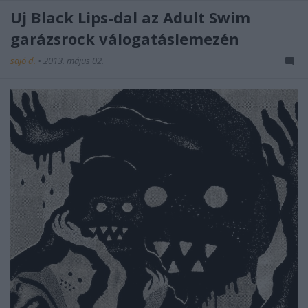
Új Black Lips-dal az Adult Swim
garázsrock válogatáslemezén
sajó d.
•
2013. május 02.