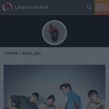
Lángoló Gitárok
Címkék
»
black_lips