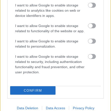
I want to allow Google to enable storage
related to analytics like cookies on web or
device identifiers in apps.
I want to allow Google to enable storage
related to functionality of the website or app.
I want to allow Google to enable storage
related to personalization.
I want to allow Google to enable storage
related to security, including authentication
functionality and fraud prevention, and other
user protection.
Az egész Egyesült Államokat sokkolta a hír, hogy egy
CONFIRM
Amerikában élő iráni punkzenész fegyverrel végzett
három másik társával, majd végül ...
Data Deletion
Data Access
Privacy Policy