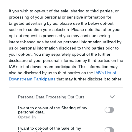
If you wish to opt-out of the sale, sharing to third parties, or
processing of your personal or sensitive information for
targeted advertising by us, please use the below opt-out
section to confirm your selection. Please note that after your
opt-out request is processed you may continue seeing
interest-based ads based on personal information utilized by
us or personal information disclosed to third parties prior to
your opt-out. You may separately opt-out of the further
A South By Southwest (
SXSW
) az Egyesült Államok,
disclosure of your personal information by third parties on the
és talán a világ legfontosabb showcase eseménye,
IAB’s list of downstream participants. This information may
ahol a többezres tömeg mellett egymáson ...
also be disclosed by us to third parties on the
IAB’s List of
Downstream Participants
that may further disclose it to other
Boys in the Wood - Itt az első dal a
third parties.
Black Lips következő nagylemezéről
Please note that this website/app uses one or more Google
Personal Data Processing Opt Outs
services and may gather and store information including but
Lángoló Gitárok
•
2013. december 18.
not limited to your visit or usage behaviour. You may click to
I want to opt-out of the Sharing of my
personal data.
grant or deny consent to Google and its third-party tags to
Opted In
use your data for below specified purposes in below Google
consent section.
I want to opt-out of the Sale of my