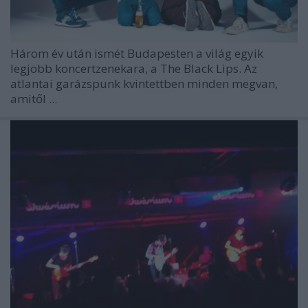
Három év után ismét Budapesten a világ egyik
legjobb koncertzenekara, a The Black Lips. Az
atlantai garázspunk kvintettben minden megvan,
amitől ...