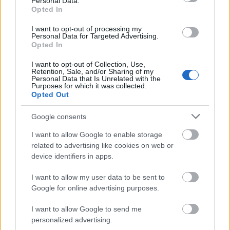
Personal Data.
Opted In
I want to opt-out of processing my
Personal Data for Targeted Advertising.
Opted In
I want to opt-out of Collection, Use,
Retention, Sale, and/or Sharing of my
Personal Data that Is Unrelated with the
Purposes for which it was collected.
Opted Out
Google consents
Imádtuk annak idején a
legutóbbi
Black Lips
-
I want to allow Google to enable storage
albumot, azóta viszont a zenekar
csak kislemezeket
related to advertising like cookies on web or
adott ki meg
turnézott kicsit
a Közel-Keleten. A most
device identifiers in apps.
...
I want to allow my user data to be sent to
Végzett saját zenésztársaival, majd
Google for online advertising purposes.
végül magával is
I want to allow Google to send me
Lángoló Gitárok
•
2013. november 12.
personalized advertising.