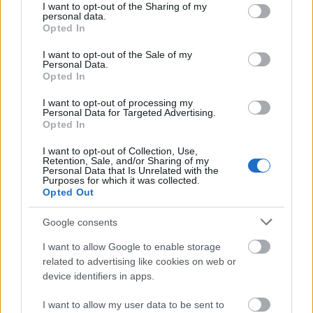
not limited to your visit or usage behaviour. You may click to
I want to opt-out of the Sharing of my
personal data.
grant or deny consent to Google and its third-party tags to
Opted In
Chester Bennington
özvegye szerint az énekes
use your data for below specified purposes in below Google
öngyilkossága teljes meglepetés volt, és úgy
consent section.
I want to opt-out of the Sale of my
gondolta, hogy Chris Cornell halála elrettentő példa
Personal Data.
...
Opted In
I want to opt-out of processing my
Personal Data for Targeted Advertising.
Opted In
I want to opt-out of Collection, Use,
Retention, Sale, and/or Sharing of my
Personal Data that Is Unrelated with the
Purposes for which it was collected.
Opted Out
Google consents
I want to allow Google to enable storage
related to advertising like cookies on web or
device identifiers in apps.
I want to allow my user data to be sent to