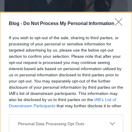
Blog -
Do Not Process My Personal Information
Felesége szerint kezeletlen mentális
problémái okozták Chester
If you wish to opt-out of the sale, sharing to third parties, or
processing of your personal or sensitive information for
Bennington halálát
targeted advertising by us, please use the below opt-out
Nihil_AK
•
2018. február 03.
section to confirm your selection. Please note that after your
opt-out request is processed you may continue seeing
interest-based ads based on personal information utilized by
us or personal information disclosed to third parties prior to
your opt-out. You may separately opt-out of the further
disclosure of your personal information by third parties on the
IAB’s list of downstream participants. This information may
also be disclosed by us to third parties on the
IAB’s List of
Downstream Participants
that may further disclose it to other
third parties.
Please note that this website/app uses one or more Google
Personal Data Processing Opt Outs
services and may gather and store information including but