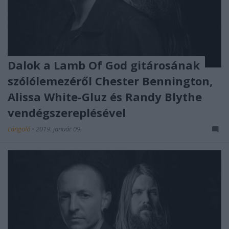
Dalok a Lamb Of God gitárosának
szólólemezéről Chester Bennington,
Alissa White-Gluz és Randy Blythe
vendégszereplésével
Lángoló
•
2019. január 09.