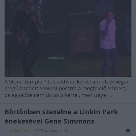
A
Stone Temple Pilots
aktívan keresi a múlt év végén
megüresedett énekesi posztra a megfelelő embert,
de egyelőre nem jártak sikerrel, mert ugye ...
Börtönben szexelne a Linkin Park
énekesével Gene Simmons
Lángoló Gitárok
•
2012. december 14.