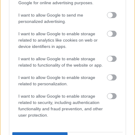
Google for online advertising purposes.
Öngyilkos lett a Linkin Park énekese
dankógábor
•
2017. július 20.
I want to allow Google to send me
personalized advertising.
I want to allow Google to enable storage
related to analytics like cookies on web or
device identifiers in apps.
I want to allow Google to enable storage
related to functionality of the website or app.
I want to allow Google to enable storage
related to personalization.
I want to allow Google to enable storage
related to security, including authentication
functionality and fraud prevention, and other
41 éves korában elhunyt Chester Bennington, a
user protection.
Linkin Park énekese. A
TMZ úgy tudja
, hogy az
énekes holttestét egy Los Angeles megyei házban ...