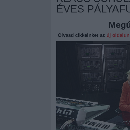
ÉVES PÁLYAF
Megúj
Olvasd cikkeinket az
új oldalu