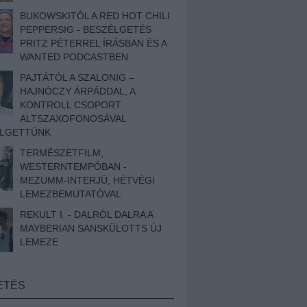
BUKOWSKITÓL A RED HOT CHILI
PEPPERSIG - BESZÉLGETÉS
PRITZ PÉTERREL ÍRÁSBAN ÉS A
WANTED PODCASTBEN
PAJTÁTÓL A SZALONIG –
HAJNÓCZY ÁRPÁDDAL, A
KONTROLL CSOPORT
ALTSZAXOFONOSÁVAL
ÉLGETTÜNK
TERMÉSZETFILM,
WESTERNTEMPÓBAN -
MEZUMM-INTERJÚ, HÉTVÉGI
LEMEZBEMUTATÓVAL
REKULT I. - DALRÓL DALRA A
MAYBERIAN SANSKÜLOTTS ÚJ
LEMEZE
ETÉS