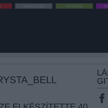
K
KONCERTEK
INTERJÚK
M
L
RYSTA_BELL
GI
ZE ELKÉSZÍTETTE 40