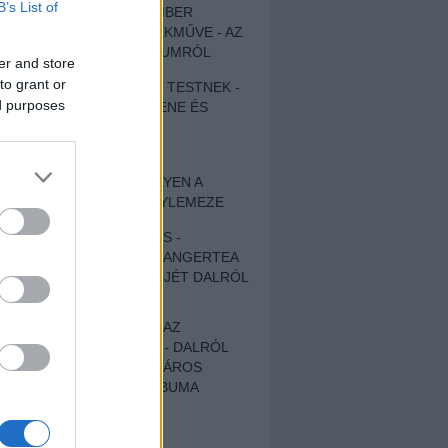
B’s List of
EGY DÜHÖS VÉNEMBER
UNIVERZÁLIS REMEKMŰVE - AZ
ÚJ BOB DYLAN-ALBUMRÓL
er and store
to grant or
ZENE LÉLEKNEK ÉS TESTNEK -
ed purposes
AUTENTIKUS NÉPZENE ÉS
KÖLTÉSZET
ÚJJÁSZÜLETETT
SZOMORKODÁS - ILYEN A
KATATONIA ÚJ NAGYLEMEZE
CROCODILE NERVES -
HALLGASD MEG AZ ANGERTEA
MA MEGJELENT EP-JÉT DALRÓL
DALRA!
A FELELŐSSÉGTŐL AZ
ELLOPOTT FÖLDIG - DALRÓL
DALRA A KÉPZELT VÁROS
SAMIZDAT CÍMŰ ALBUMA
ETÉS