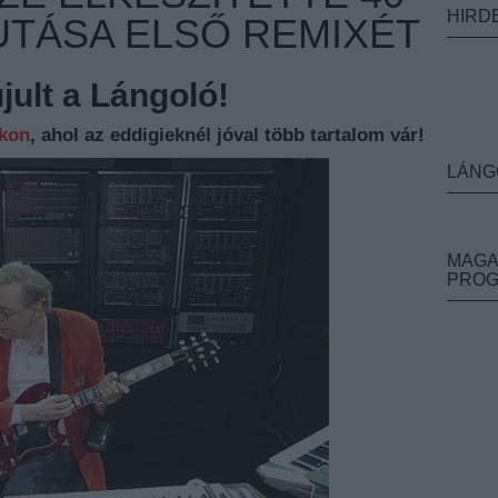
HIRD
UTÁSA ELSŐ REMIXÉT
ult a Lángoló!
nkon
, ahol az eddigieknél jóval több tartalom vár!
LÁNG
MAGA
PRO