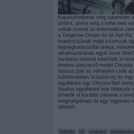
Kapaszkodjanak meg valamiben az 
történt, amire még a soha nem vo
sokak szerint az elektronikus z
a Tangerine Dream és az Ash Ra 
krautrockjának majd a korszak ú
legmeghatározóbb alakja, másokkal
alkalmazásának egyik korai úttörő
hivatalos remixet készített. A re
énekes-dalszerző-model Chrysta 
hosszú (bár ez vélhetően csak az
különösebben Schulze-ot) és ingye
egyébként egy Chrysta Bell remixv
Studios egyébként már többször is
érhetők el korábbi cikkeink a té
meghallgatható és egy ingyenes re
tölthető.
letöltés
hír
ambient
elektronik