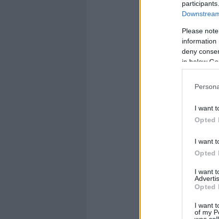
participants
Downstream 
Please note
information 
deny consent
in below Go
Persona
I want t
Opted 
I want t
Opted 
I want 
Advertis
Opted 
I want t
of my P
was col