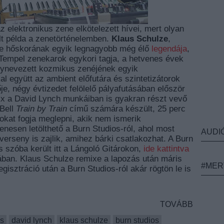
elektronikus zene elkötelezett hívei, mert olyan
lt példa a zenetörténelemben.
Klaus Schulze
,
ene hőskorának egyik legnagyobb még élő
legendája
,
Tempel zenekarok egykori tagja, a hetvenes évek
gynevezett kozmikus zenéjének egyik
 együtt az ambient előfutára és szintetizátorok
je, négy évtizedet felölelő pályafutásában először
mix a David Lynch munkáiban is gyakran részt vevő
Bell
Train by Train
című számára készült, 25 perc
okat fogja meglepni, akik nem ismerik
nesen letölthető a Burn Studios-ról, ahol most
AUDI
erseny is zajlik, amihez bárki csatlakozhat. A Burn
 szóba került itt a Lángoló Gitárokon,
ide kattintva
mában. Klaus Schulze remixe a lapozás után máris
#MER
gisztráció után a Burn Studios-ról akár rögtön le is
TOVÁBB
us
david lynch
klaus schulze
burn studios