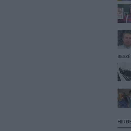
BESZ
HIRD