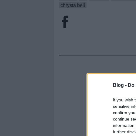
chrysta bell
Blog -
Do 
If you wish 
sensitive in
confirm you
continue se
information 
further disc