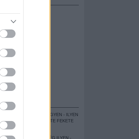
ÁMOLÓK
ZENÉS TÁBOR A HEGYEN - ILYEN
VOLT A VÍRUS SZÜLTE FEKETE
ZAJ FESZTIVÁL
SOHA NEM VOLT MÉG ILYEN -