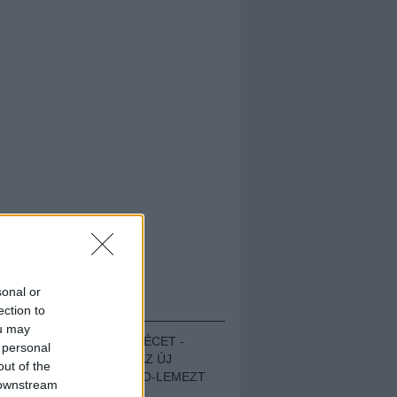
sonal or
HALLGASD!
ection to
ou may
MEGUGROTTÁK A LÉCET -
 personal
MEGHALLGATTUK AZ ÚJ
out of the
PROTEST THE HERO-LEMEZT
 downstream