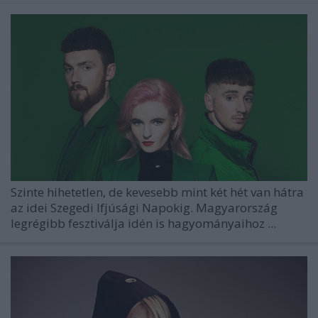
Szinte hihetetlen, de kevesebb mint két hét van hátra
az idei Szegedi Ifjúsági Napokig. Magyarország
legrégibb fesztiválja idén is hagyományaihoz ...