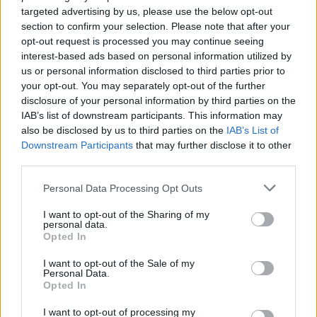
targeted advertising by us, please use the below opt-out
section to confirm your selection. Please note that after your
opt-out request is processed you may continue seeing
interest-based ads based on personal information utilized by
us or personal information disclosed to third parties prior to
your opt-out. You may separately opt-out of the further
Újabb világsztárral bővült a
Szegedi Ifjúsági Napok
disclosure of your personal information by third parties on the
fellépőinek sora: a hazai közönség Szegeden
IAB’s list of downstream participants. This information may
hallhatja először élőben a
Prodigy
...
also be disclosed by us to third parties on the
IAB’s List of
Downstream Participants
that may further disclose it to other
third parties.
Please note that this website/app uses one or more Google
Personal Data Processing Opt Outs
services and may gather and store information including but
not limited to your visit or usage behaviour. You may click to
I want to opt-out of the Sharing of my
personal data.
grant or deny consent to Google and its third-party tags to
Opted In
use your data for below specified purposes in below Google
consent section.
I want to opt-out of the Sale of my
Personal Data.
Opted In
I want to opt-out of processing my