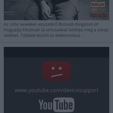
Az ütős nevekkel visszatérő Borsodi Kingdom of
Hegyalja Fesztivál új stílusokkal hódítja meg a tokaji
vidéket. Többek között az elektronikus ...