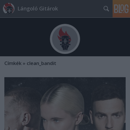
Lángoló Gitárok
Címkék
»
clean_bandit