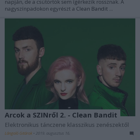
napján, de a csütörtök sem ígérkezik rossznak. A
nagyszínpadokon egyrészt a
Clean Bandit
...
Arcok a SZINről 2. - Clean Bandit
Elektronikus tánczene klasszikus zenészektől
Lángoló Gitárok
•
2019. augusztus 16.