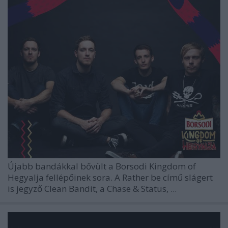
Újabb bandákkal bővült a Borsodi Kingdom of
Hegyalja fellépőinek sora. A Rather be című slágert
is jegyző Clean Bandit, a Chase & Status, ...