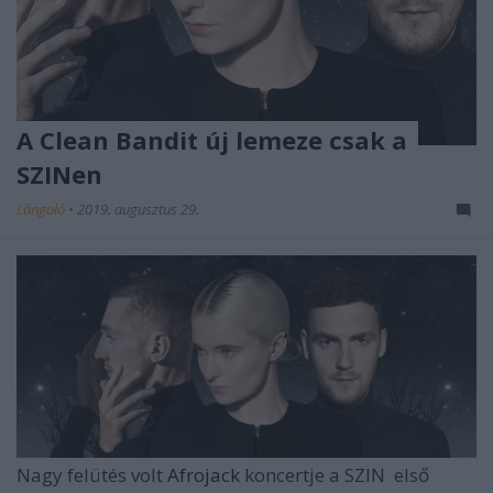
A Clean Bandit új lemeze csak a
SZINen
Lángoló
•
2019. augusztus 29.
Nagy felütés volt
Afrojack
koncertje a
SZIN
első