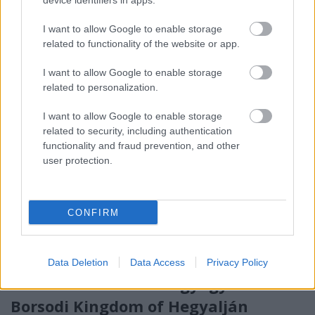
device identifiers in apps.
Nagyon szomorúak és egyben csalódottak is
vagyunk, ugyanis a Clean Bandit és Rita Ora is
I want to allow Google to enable storage
lemondta Szigetes ...
related to functionality of the website or app.
I want to allow Google to enable storage
related to personalization.
I want to allow Google to enable storage
related to security, including authentication
functionality and fraud prevention, and other
user protection.
CONFIRM
Data Deletion
Data Access
Privacy Policy
Elektronikus zenei nagyágyúk a
Borsodi Kingdom of Hegyalján