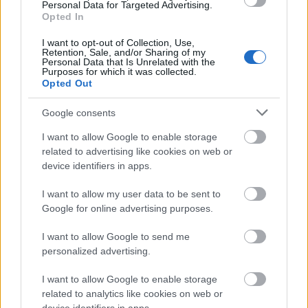
Personal Data for Targeted Advertising.
Opted In
I want to opt-out of Collection, Use,
Rita Ora és a Clean Bandit is kiesett
Retention, Sale, and/or Sharing of my
Personal Data that Is Unrelated with the
a Sziget szombati napjáról
Purposes for which it was collected.
Opted Out
dankógábor
•
2017. július 29.
Google consents
I want to allow Google to enable storage
related to advertising like cookies on web or
device identifiers in apps.
I want to allow my user data to be sent to
Google for online advertising purposes.
I want to allow Google to send me
personalized advertising.
I want to allow Google to enable storage
related to analytics like cookies on web or
Azt írják a szervezők, hogy: