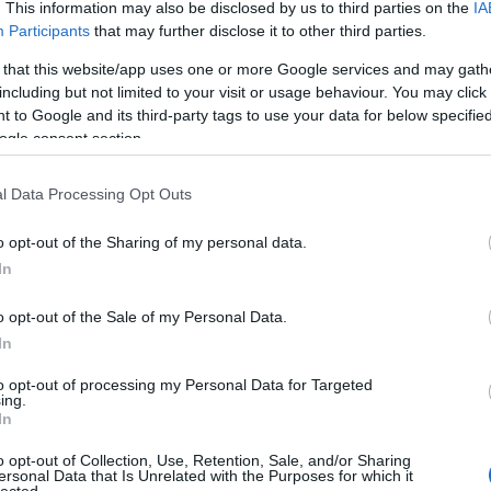
. This information may also be disclosed by us to third parties on the
IA
.
Participants
that may further disclose it to other third parties.
 that this website/app uses one or more Google services and may gath
including but not limited to your visit or usage behaviour. You may click 
 to Google and its third-party tags to use your data for below specifi
ogle consent section.
l Data Processing Opt Outs
o opt-out of the Sharing of my personal data.
In
o opt-out of the Sale of my Personal Data.
In
to opt-out of processing my Personal Data for Targeted
b feldolgozást kismilliót lehet találni a neten, arról
ing.
des rocker látott már olyan Motörhead-tribute
In
l a nótát élőben. Jó, Bones dobosnak négy karja
o opt-out of Collection, Use, Retention, Sale, and/or Sharing
Fingers gitárosnak meg 78 ujja van, garantálva,
ersonal Data that Is Unrelated with the Purposes for which it
Petrucci vagy Vai valaha kitalált, de akkor is,
HIRD
lected.