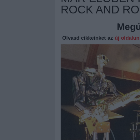
ROCK AND RO
Megúj
Olvasd cikkeinket az
új oldalu