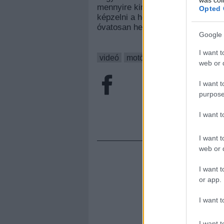
mennyire király már ez a formáci
Opted 
képzelni a headbangelő punkra sz
óvatosan headbangelő bőgőss
Google 
I want t
videó
motörhead
compressorhe
web or d
I want t
purpose
I want 
I want t
web or d
I want t
or app.
I want t
I want t