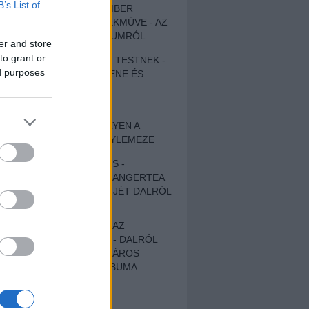
B’s List of
EGY DÜHÖS VÉNEMBER
UNIVERZÁLIS REMEKMŰVE - AZ
ÚJ BOB DYLAN-ALBUMRÓL
er and store
to grant or
ZENE LÉLEKNEK ÉS TESTNEK -
ed purposes
AUTENTIKUS NÉPZENE ÉS
KÖLTÉSZET
ÚJJÁSZÜLETETT
SZOMORKODÁS - ILYEN A
KATATONIA ÚJ NAGYLEMEZE
CROCODILE NERVES -
HALLGASD MEG AZ ANGERTEA
MA MEGJELENT EP-JÉT DALRÓL
DALRA!
A FELELŐSSÉGTŐL AZ
ELLOPOTT FÖLDIG - DALRÓL
DALRA A KÉPZELT VÁROS
SAMIZDAT CÍMŰ ALBUMA
ETÉS