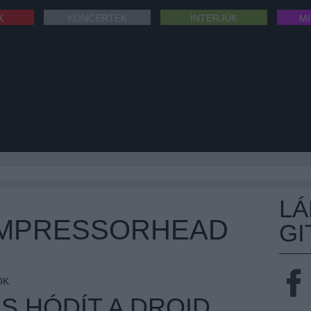
K
KONCERTEK
INTERJÚK
M
L
MPRESSORHEAD
GI
OK
S HÓDÍT A DROID