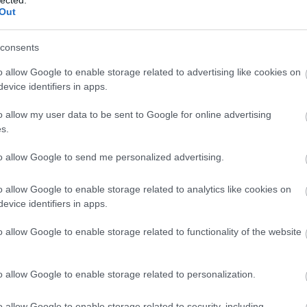
ó, nem? Sziget nagyszínpadon simán el tudjuk
Out
egecselt dobossal és a háttérben mereven álló,
el együtt.
consents
o allow Google to enable storage related to advertising like cookies on
ad
robotz
evice identifiers in apps.
o allow my user data to be sent to Google for online advertising
s.
to allow Google to send me personalized advertising.
o allow Google to enable storage related to analytics like cookies on
evice identifiers in apps.
BESZ
o allow Google to enable storage related to functionality of the website
o allow Google to enable storage related to personalization.
o allow Google to enable storage related to security, including