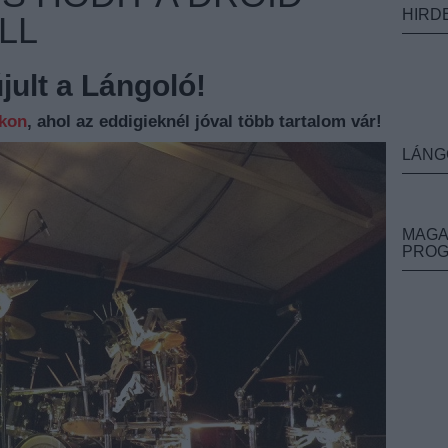
HIRD
LL
ult a Lángoló!
nkon
, ahol az eddigieknél jóval több tartalom vár!
LÁNG
MAGA
PRO