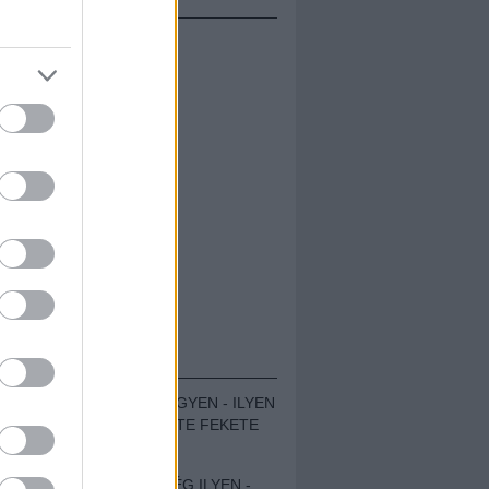
ÁMOLÓK
ZENÉS TÁBOR A HEGYEN - ILYEN
VOLT A VÍRUS SZÜLTE FEKETE
ZAJ FESZTIVÁL
SOHA NEM VOLT MÉG ILYEN -