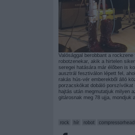
Valósággal berobbant a rockzene
robotzenekar, akik a hirtelen sik
seregei hatására már élőben is k
ausztrál fesztiválon lépett fel, ah
rakás hús-vér emberekből álló kö
porzacskókat dobáló porszívókat 
hajtás után megmutatjuk milyen a
gitárosnak meg 78 ujja, mondjuk a
rock
hír
robot
compressorhead