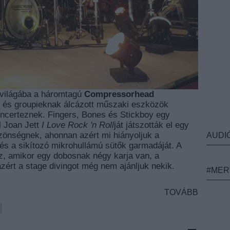
 világába a háromtagú
Compressorhead
er és groupieknak álcázott műszaki eszközök
oncerteznek. Fingers, Bones és Stickboy egy
ol Joan Jett
I Love Rock 'n Roll
ját játszották el egy
zönségnek, ahonnan azért mi hiányoljuk a
AUDI
és a sikítozó mikrohullámú sütők garmadáját. A
z, amikor egy dobosnak négy karja van, a
zért a stage divingot még nem ajánljuk nekik.
#MER
TOVÁBB