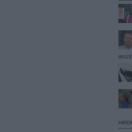
BESZ
HIRD