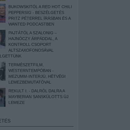
BUKOWSKITÓL A RED HOT CHILI
PEPPERSIG - BESZÉLGETÉS
PRITZ PÉTERREL ÍRÁSBAN ÉS A
WANTED PODCASTBEN
PAJTÁTÓL A SZALONIG –
HAJNÓCZY ÁRPÁDDAL, A
KONTROLL CSOPORT
ALTSZAXOFONOSÁVAL
ÉLGETTÜNK
TERMÉSZETFILM,
WESTERNTEMPÓBAN -
MEZUMM-INTERJÚ, HÉTVÉGI
LEMEZBEMUTATÓVAL
REKULT I. - DALRÓL DALRA A
MAYBERIAN SANSKÜLOTTS ÚJ
LEMEZE
ETÉS