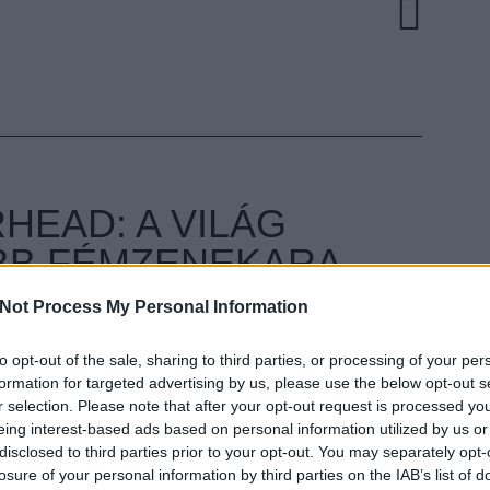
EAD: A VILÁG
BB FÉMZENEKARA
Not Process My Personal Information
ult a Lángoló!
to opt-out of the sale, sharing to third parties, or processing of your per
nkon
, ahol az eddigieknél jóval több tartalom vár!
EZT 
formation for targeted advertising by us, please use the below opt-out s
konikus darabja, amit kismillió feldolgozásban meg
r selection. Please note that after your opt-out request is processed y
 ilyen például a Black Sabbath Paranoidja, a Judas
eing interest-based ads based on personal information utilized by us or
 Motörhead Ace of Spades című nótája, ami
disclosed to third parties prior to your opt-out. You may separately opt-
mának egyike. Na, ezt dolgozta fel például a
losure of your personal information by third parties on the IAB’s list of
enekar, amiben három robot, Stickboy, Fingers,