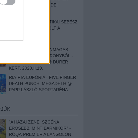
BESZÁMOLÓNK AZ IDEI
SZIGETRŐL
EGY HALLÁSPLASZTIKAI SEBÉSZ
NAPLÓJA - ILYEN VOLT A
SWANSRÓL SZÓLÓ
DOKUMENTUMFILM
MÉLY FÉRFIBÁNAT A MAGAS
ELEFÁNTCSONTTORONYBÓL -
LEPROUS, KLONE @ DÜRER
KERT, 2020.II.19.
RIA-RIA-EUFÓRIA - FIVE FINGER
DEATH PUNCH, MEGADETH @
PAPP LÁSZLÓ SPORTARÉNA
RJÚK
“A HAZAI ZENEI SZCÉNA
ERŐSEBB, MINT BÁRMIKOR” -
RÓQA-PREMIER A LÁNGOLÓN