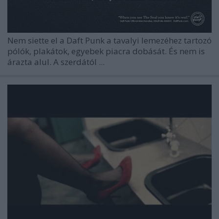
Nem siette el a Daft Punk a tavalyi lemezéhez tartozó
pólók, plakátok, egyebek piacra dobását. És nem is
árazta alul. A szerdától ...