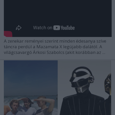
A zenekar reményei szerint minden édesanya szíve
táncra perdül a Mazamata X legújabb dalától. A
világcsavargó Árkosi Szabolcs (akit korábban az ...