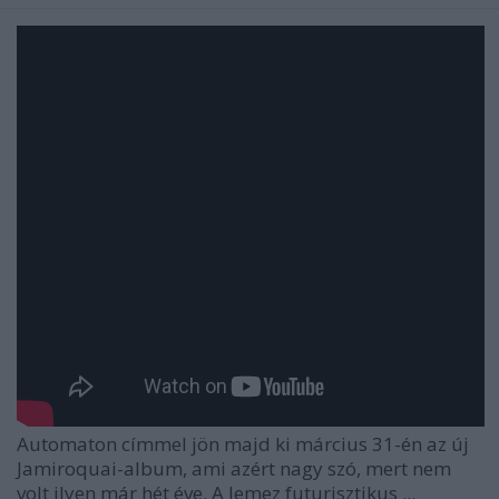
Automaton címmel jön majd ki március 31-én az új
Jamiroquai-album, ami azért nagy szó, mert nem
volt ilyen már hét éve. A lemez futurisztikus ...