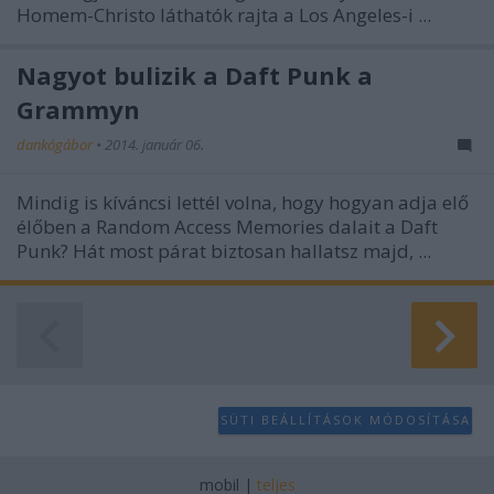
Homem-Christo láthatók rajta a Los Angeles-i ...
Nagyot bulizik a Daft Punk a
Grammyn
dankógábor
•
2014. január 06.
Mindig is kíváncsi lettél volna, hogy hogyan adja elő
élőben a
Random Access Memories
dalait a Daft
Punk? Hát most párat biztosan hallatsz majd, ...
SÜTI BEÁLLÍTÁSOK MÓDOSÍTÁSA
mobil
|
teljes