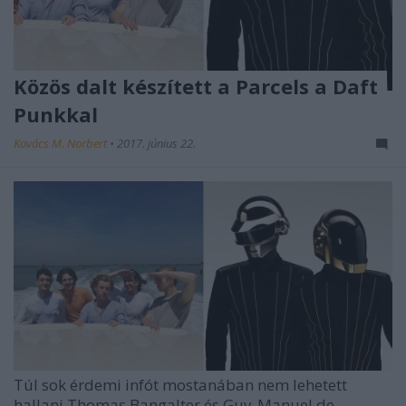
Közös dalt készített a Parcels a Daft
Punkkal
Kovács M. Norbert
•
2017. június 22.
Túl sok érdemi infót mostanában nem lehetett
hallani Thomas Bangalter és Guy-Manuel de