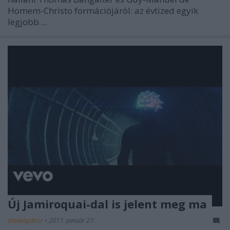
Homem-Christo formációjáról: az évtized egyik
legjobb ...
Új Jamiroquai-dal is jelent meg ma
dankógábor
•
2017. január 27.