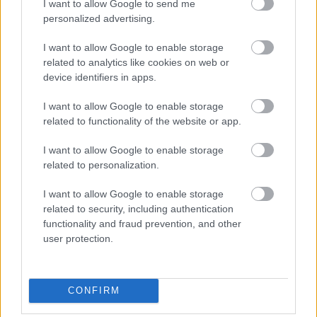
I want to allow Google to send me
personalized advertising.
I want to allow Google to enable storage
related to analytics like cookies on web or
device identifiers in apps.
I want to allow Google to enable storage
related to functionality of the website or app.
Tíz évvel ezelőtt Olaszországban egy nyári éjszakán
Frankie Knuckles fellépett egy aquapark szabadtéri
I want to allow Google to enable storage
buliján. Pár nappal korábban ugyanebben ...
related to personalization.
I want to allow Google to enable storage
Retro lemez után retro cuccokkal
related to security, including authentication
támad a Daft Punk a retro
functionality and fraud prevention, and other
user protection.
kampányban
dankógábor
•
2014. március 27.
CONFIRM