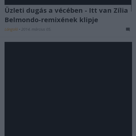
Üzleti dugás a vécében - Itt van Zília
Belmondo-remixének klipje
Lángoló
•
2014. március 05.