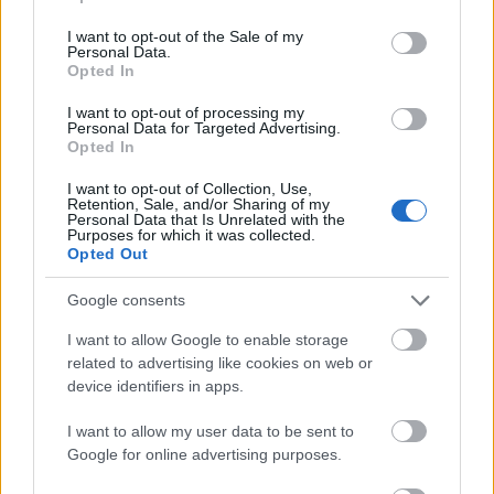
use your data for below specified purposes in below Google
consent section.
I want to opt-out of the Sale of my
Personal Data.
Opted In
I want to opt-out of processing my
Personal Data for Targeted Advertising.
Opted In
I want to opt-out of Collection, Use,
Retention, Sale, and/or Sharing of my
Personal Data that Is Unrelated with the
Purposes for which it was collected.
Opted Out
Frankie Knuckles: legenda és
Google consents
példakép
I want to allow Google to enable storage
Ő volt a house keresztapja
related to advertising like cookies on web or
Kovács M. Norbert
•
2014. április 02.
device identifiers in apps.
I want to allow my user data to be sent to
Google for online advertising purposes.