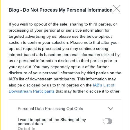
Blog -
Do Not Process My Personal Information
If you wish to opt-out of the sale, sharing to third parties, or
processing of your personal or sensitive information for
targeted advertising by us, please use the below opt-out
section to confirm your selection. Please note that after your
opt-out request is processed you may continue seeing
interest-based ads based on personal information utilized by
us or personal information disclosed to third parties prior to
your opt-out. You may separately opt-out of the further
disclosure of your personal information by third parties on the
IAB’s list of downstream participants. This information may
also be disclosed by us to third parties on the
IAB’s List of
Már egy ideje kapható a MOL-kutakon a Bëlga
Downstream Participants
that may further disclose it to other
Disco! című nagylemeze, jó olcsóért, ahogy ezeken a
third parties.
helyeken szokás. A csapat tizedik albuma, ahogy ...
Please note that this website/app uses one or more Google
Personal Data Processing Opt Outs
services and may gather and store information including but
not limited to your visit or usage behaviour. You may click to
I want to opt-out of the Sharing of my
personal data.
grant or deny consent to Google and its third-party tags to
Opted In