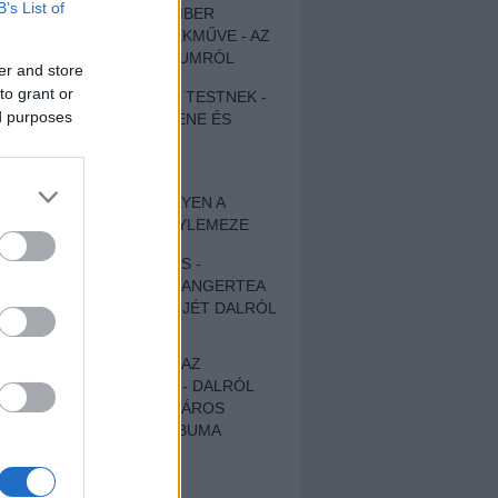
B’s List of
EGY DÜHÖS VÉNEMBER
UNIVERZÁLIS REMEKMŰVE - AZ
ÚJ BOB DYLAN-ALBUMRÓL
er and store
to grant or
ZENE LÉLEKNEK ÉS TESTNEK -
ed purposes
AUTENTIKUS NÉPZENE ÉS
KÖLTÉSZET
ÚJJÁSZÜLETETT
SZOMORKODÁS - ILYEN A
KATATONIA ÚJ NAGYLEMEZE
CROCODILE NERVES -
HALLGASD MEG AZ ANGERTEA
MA MEGJELENT EP-JÉT DALRÓL
DALRA!
A FELELŐSSÉGTŐL AZ
ELLOPOTT FÖLDIG - DALRÓL
DALRA A KÉPZELT VÁROS
SAMIZDAT CÍMŰ ALBUMA
ETÉS