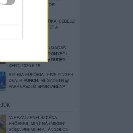
BESZÁMOLÓNK AZ IDEI
SZIGETRŐL
EGY HALLÁSPLASZTIKAI SEBÉSZ
NAPLÓJA - ILYEN VOLT A
SWANSRÓL SZÓLÓ
DOKUMENTUMFILM
MÉLY FÉRFIBÁNAT A MAGAS
ELEFÁNTCSONTTORONYBÓL -
LEPROUS, KLONE @ DÜRER
KERT, 2020.II.19.
RIA-RIA-EUFÓRIA - FIVE FINGER
DEATH PUNCH, MEGADETH @
PAPP LÁSZLÓ SPORTARÉNA
RJÚK
“A HAZAI ZENEI SZCÉNA
ERŐSEBB, MINT BÁRMIKOR” -
RÓQA-PREMIER A LÁNGOLÓN