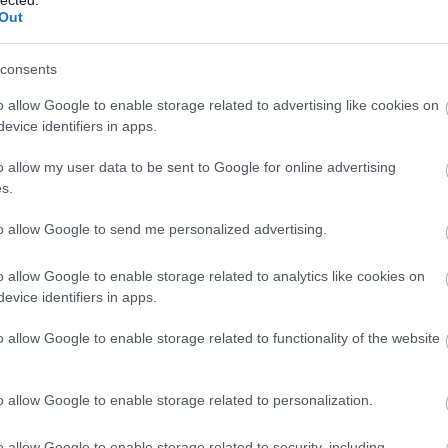
Out
consents
ARTALOM
o allow Google to enable storage related to advertising like cookies on
A JÄGERMEISTER
evice identifiers in apps.
LEENDŐ TAGJAIT!
o allow my user data to be sent to Google for online advertising
s.
T: A DOBOSOK
to allow Google to send me personalized advertising.
ult a Lángoló!
o allow Google to enable storage related to analytics like cookies on
nkon
, ahol az eddigieknél jóval több tartalom vár!
evice identifiers in apps.
BESZ
o allow Google to enable storage related to functionality of the website
o allow Google to enable storage related to personalization.
o allow Google to enable storage related to security, including