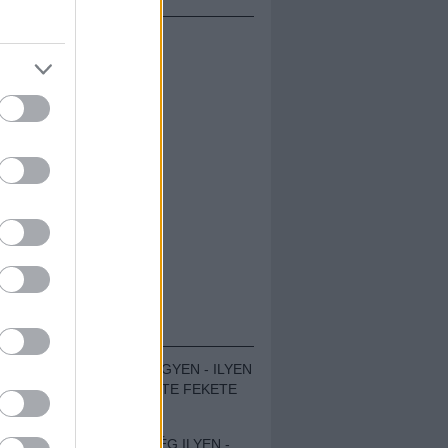
ÁMOLÓK
ZENÉS TÁBOR A HEGYEN - ILYEN
VOLT A VÍRUS SZÜLTE FEKETE
ZAJ FESZTIVÁL
SOHA NEM VOLT MÉG ILYEN -