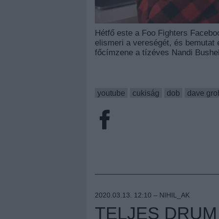
Hétfő este a Foo Fighters Facebo
elismeri a vereségét, és bemutat 
főcímzene a tízéves Nandi Bushe
youtube
cukiság
dob
dave gro
2020.03.13. 12:10 –
NIHIL_AK
TELJES DRUM