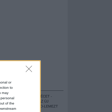
sonal or
HALLGASD!
ection to
ou may
MEGUGROTTÁK A LÉCET -
 personal
MEGHALLGATTUK AZ ÚJ
out of the
PROTEST THE HERO-LEMEZT
 downstream