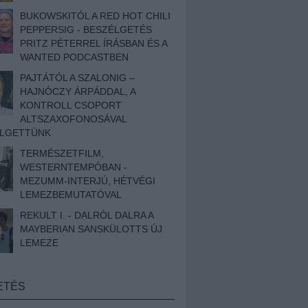
BUKOWSKITÓL A RED HOT CHILI
PEPPERSIG - BESZÉLGETÉS
PRITZ PÉTERREL ÍRÁSBAN ÉS A
WANTED PODCASTBEN
PAJTÁTÓL A SZALONIG –
HAJNÓCZY ÁRPÁDDAL, A
KONTROLL CSOPORT
ALTSZAXOFONOSÁVAL
ÉLGETTÜNK
TERMÉSZETFILM,
WESTERNTEMPÓBAN -
MEZUMM-INTERJÚ, HÉTVÉGI
LEMEZBEMUTATÓVAL
REKULT I. - DALRÓL DALRA A
MAYBERIAN SANSKÜLOTTS ÚJ
LEMEZE
ETÉS