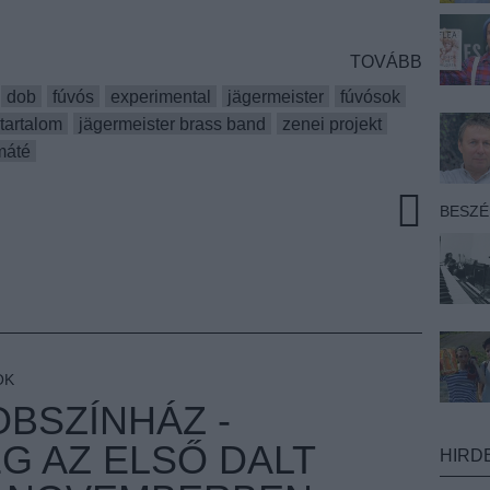
TOVÁBB
dob
fúvós
experimental
jägermeister
fúvósok
 tartalom
jägermeister brass band
zenei projekt
máté
BESZ
OK
BSZÍNHÁZ -
G AZ ELSŐ DALT
HIRD