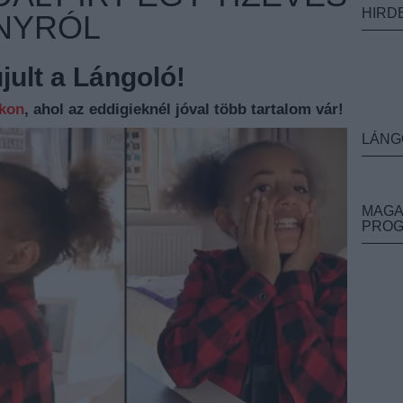
HIRD
NYRÓL
ult a Lángoló!
nkon
, ahol az eddigieknél jóval több tartalom vár!
LÁNG
MAGA
PRO