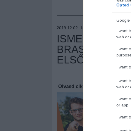
Opted 
Google 
2019.12.02. 15:00 –
SZPONZORÁLT T
I want t
ISMERD MEG 
web or d
BRASS BAND 
I want t
purpose
ELSŐ FEJEZE
I want 
Megúj
I want t
Olvasd cikkeinket az
új oldalu
web or d
I want t
or app.
I want t
I want t