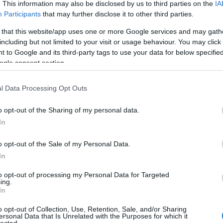
. This information may also be disclosed by us to third parties on the
IA
Participants
that may further disclose it to other third parties.
en úgy tűnik, nem nagyon mehetünk koncertekre,
i kell az ilyen élményeket, vagy legalább valami
 that this website/app uses one or more Google services and may gath
 monitorról nézett videó nem érhet fel az élőben
including but not limited to your visit or usage behaviour. You may click 
okszor nincs lehetőségünk arra, hogy testközelből
 to Google and its third-party tags to use your data for below specifi
napokban egy teljes, több kamerával készült drum
ogle consent section.
őszerepben a
Tool
dobosával, amelyen a legutóbbi
és látható, értelemszerűen a dobokra fókuszáló, de
etően is teljesen élvezhető koncertváltozatban.
l Data Processing Opt Outs
ttal is élményszámba megy, különösen a keleties
zott ütőhangszeres részek, így egy másodpercig
o opt-out of the Sharing of my personal data.
ces felvételen végig a dobost látjuk. Akik kedvelik
In
s!
o opt-out of the Sale of my Personal Data.
TOVÁBB
In
etal
dob
progresszív
danny carey
drum cam
to opt-out of processing my Personal Data for Targeted
ing.
In
o opt-out of Collection, Use, Retention, Sale, and/or Sharing
ersonal Data that Is Unrelated with the Purposes for which it
HIRD
lected.