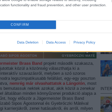
cation functionality and fraud prevention, and other user protection.
CONFIRM
Data Deletion
Data Access
Privacy Policy
ermeister Brass Band
projekt második szakasza,
utottak közül a közönség választhatja ki a
 interaktív szavazásról, melyben a szó szoros
modra legszimpatikusabb felállást, egy-egy poszton
atva,
nemrég már olvashattatok a Lángolón
, most
 is bemutassuk nektek azokat, akik közül a zenekar
INTE
vel általában minden könnyűzenei produkció alapja a
 tűnt, hogy először a Jägermeister Brass Band
l, Szabó Sipos Ágostonnal és Gyebróczki Mátéval
 karrierjükről, zenei hatásaikról, és arról, milyen