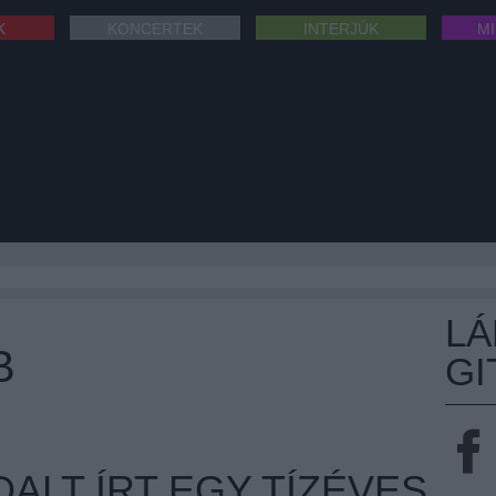
K
KONCERTEK
INTERJÚK
M
L
B
GI
ALT ÍRT EGY TÍZÉVES