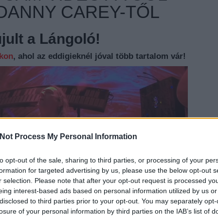
DANNY CAREY-TŐL
ult a Lángoló!
nkon
, ahol az eddigieknél jóval több tartalom vár!
Not Process My Personal Information
to opt-out of the sale, sharing to third parties, or processing of your per
EZT 
formation for targeted advertising by us, please use the below opt-out s
r selection. Please note that after your opt-out request is processed y
eing interest-based ads based on personal information utilized by us or
disclosed to third parties prior to your opt-out. You may separately opt-
losure of your personal information by third parties on the IAB’s list of