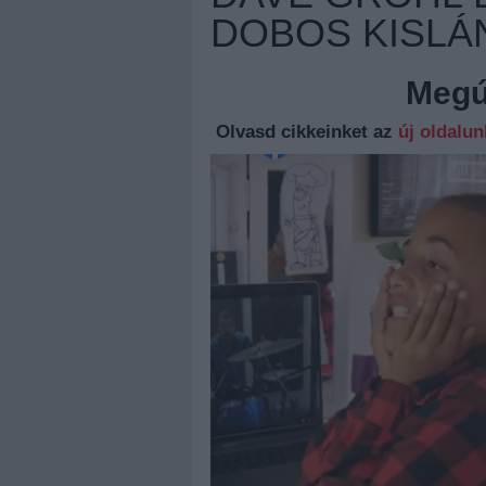
DOBOS KISLÁ
Megúj
Olvasd cikkeinket az
új oldalu