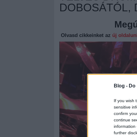
DOBOSÁTÓL, 
Megúj
Olvasd cikkeinket az
új oldalu
Blog -
Do 
If you wish 
sensitive in
confirm you
continue se
information 
further disc