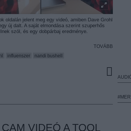
ok oldalán jelent meg egy videó, amiben Dave Grohl
egy új dalt. A saját elmondása szerint szuperhős
llnek szól, és egy dobpárbaj eredménye.
TOVÁBB
hl
influenszer
nandi bushell
AUDI
#MER
 CAM VIDEÓ A TOOL