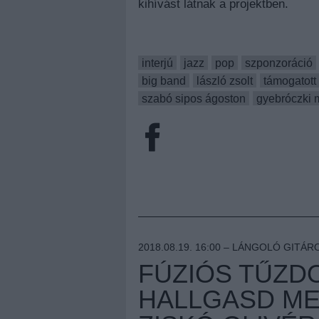
kihívást látnak a projektben.
interjú
jazz
pop
szponzoráció
big band
lászló zsolt
támogatott
szabó sipos ágoston
gyebróczki 
2018.08.19. 16:00 –
LÁNGOLÓ GITÁR
FÚZIÓS TŰZDO
HALLGASD ME