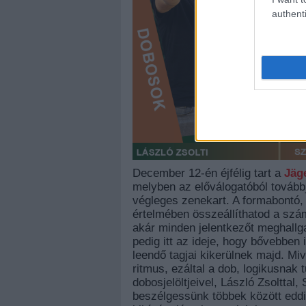
authenti
December 12-én éjfélig tart a
Jäg
melyben az előválogatóból továbbj
végleges zenekart. A formabontó,
értelmében összeállíthatod a szá
akár minden jelentkezőt meghallg
pedig itt az ideje, hogy bővebben
leendő tagjai kikerülnek majd. Mi
ritmus, ezáltal a dob, logikusnak
dobosjelöltjeivel, László Zsoltta
beszélgessünk többek között eddigi