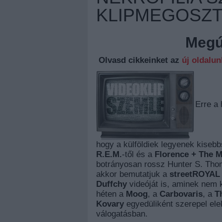
KLIPMEGOSZ
Megúj
Olvasd cikkeinket az
új oldalu
Erre a 
hogy a külföldiek legyenek kisebbs
R.E.M.
-től és a
Florence + The 
botrányosan rossz Hunter S. Thom
akkor bemutatjuk a
streetROYAL
Duffchy
videóját is, aminek nem 
héten a
Moog
, a
Carbovaris
, a
T
Kovary
egyedüliként szerepel ele
válogatásban.