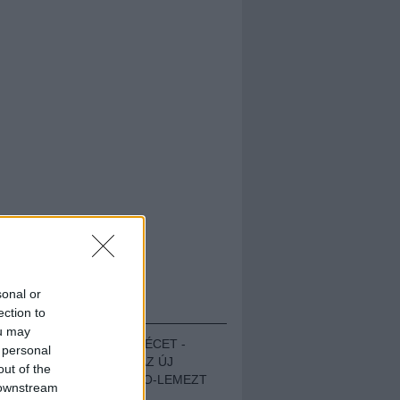
sonal or
HALLGASD!
ection to
ou may
MEGUGROTTÁK A LÉCET -
 personal
MEGHALLGATTUK AZ ÚJ
out of the
PROTEST THE HERO-LEMEZT
 downstream