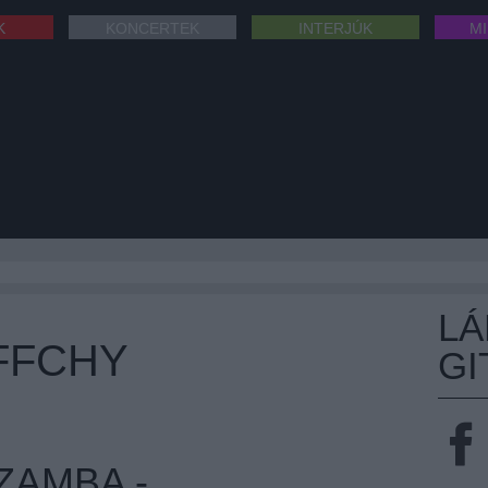
K
KONCERTEK
INTERJÚK
M
L
FFCHY
GI
ZAMBA -