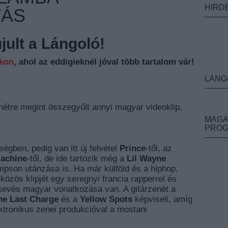
HIRD
TÁS
ult a Lángoló!
nkon
, ahol az eddigieknél jóval több tartalom vár!
LÁNG
hétre megint összegyűlt annyi magyar videoklip,
MAGA
PRO
égben, pedig van itt új felvétel
Prince
-től, az
Machine
-től, de ide tartozik még a
Lil Wayne
pson utánzása is. Ha már külföld és a hiphop,
közös klipjét egy seregnyi francia rapperrel és
kevés magyar vonatkozása van. A gitárzenét a
he Last Charge
és a
Yellow Spots
képviseli, amíg
ktronikus zenei produkcióval a mostani