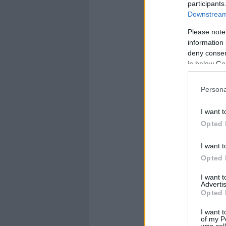
participants
Downstream 
Please note
information 
deny consent
in below Go
Persona
I want t
Opted 
I want t
Opted 
I want 
Advertis
Opted 
I want t
of my P
was col