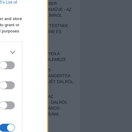
B’s List of
EGY DÜHÖS VÉNEMBER
UNIVERZÁLIS REMEKMŰVE - AZ
ÚJ BOB DYLAN-ALBUMRÓL
er and store
to grant or
ZENE LÉLEKNEK ÉS TESTNEK -
ed purposes
AUTENTIKUS NÉPZENE ÉS
KÖLTÉSZET
ÚJJÁSZÜLETETT
SZOMORKODÁS - ILYEN A
KATATONIA ÚJ NAGYLEMEZE
CROCODILE NERVES -
HALLGASD MEG AZ ANGERTEA
MA MEGJELENT EP-JÉT DALRÓL
DALRA!
A FELELŐSSÉGTŐL AZ
ELLOPOTT FÖLDIG - DALRÓL
DALRA A KÉPZELT VÁROS
SAMIZDAT CÍMŰ ALBUMA
ETÉS