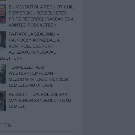
BUKOWSKITÓL A RED HOT CHILI
PEPPERSIG - BESZÉLGETÉS
PRITZ PÉTERREL ÍRÁSBAN ÉS A
WANTED PODCASTBEN
PAJTÁTÓL A SZALONIG –
HAJNÓCZY ÁRPÁDDAL, A
KONTROLL CSOPORT
ALTSZAXOFONOSÁVAL
ÉLGETTÜNK
TERMÉSZETFILM,
WESTERNTEMPÓBAN -
MEZUMM-INTERJÚ, HÉTVÉGI
LEMEZBEMUTATÓVAL
REKULT I. - DALRÓL DALRA A
MAYBERIAN SANSKÜLOTTS ÚJ
LEMEZE
ETÉS