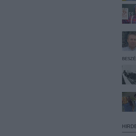
BESZ
HIRD