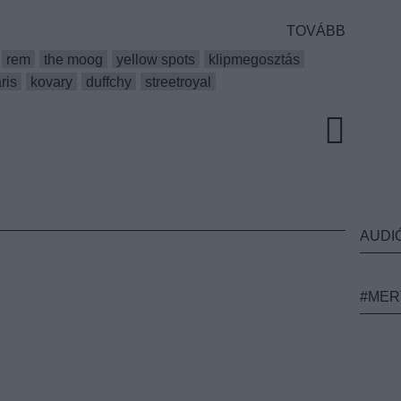
TOVÁBB
rem
the moog
yellow spots
klipmegosztás
ris
kovary
duffchy
streetroyal
AUDI
#MER