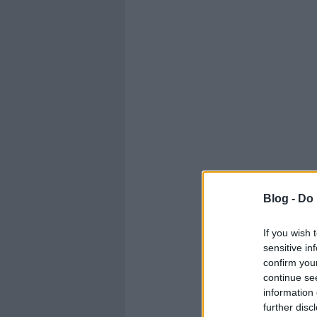
Blog -
Do 
If you wish 
sensitive in
confirm you
continue se
information 
further disc