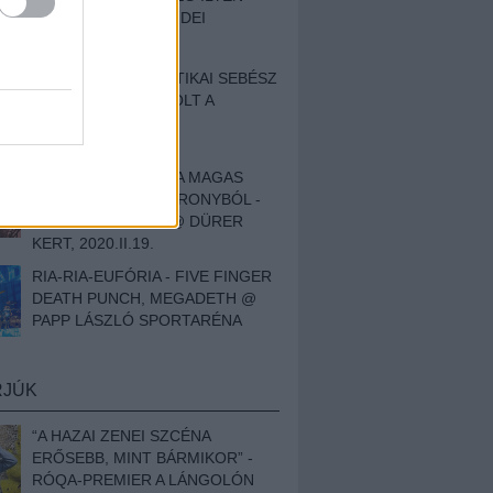
BESZÁMOLÓNK AZ IDEI
SZIGETRŐL
EGY HALLÁSPLASZTIKAI SEBÉSZ
NAPLÓJA - ILYEN VOLT A
SWANSRÓL SZÓLÓ
DOKUMENTUMFILM
MÉLY FÉRFIBÁNAT A MAGAS
ELEFÁNTCSONTTORONYBÓL -
LEPROUS, KLONE @ DÜRER
KERT, 2020.II.19.
RIA-RIA-EUFÓRIA - FIVE FINGER
DEATH PUNCH, MEGADETH @
PAPP LÁSZLÓ SPORTARÉNA
RJÚK
“A HAZAI ZENEI SZCÉNA
ERŐSEBB, MINT BÁRMIKOR” -
RÓQA-PREMIER A LÁNGOLÓN