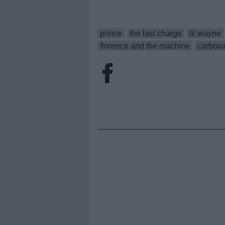
prince
the last charge
lil wayne
florence and the machine
carbova