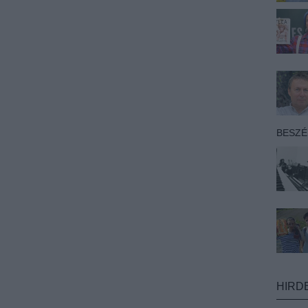
BESZ
HIRD