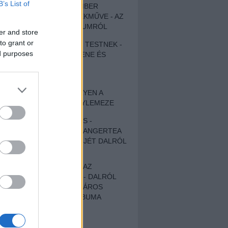
B’s List of
EGY DÜHÖS VÉNEMBER
UNIVERZÁLIS REMEKMŰVE - AZ
ÚJ BOB DYLAN-ALBUMRÓL
er and store
to grant or
ZENE LÉLEKNEK ÉS TESTNEK -
ed purposes
AUTENTIKUS NÉPZENE ÉS
KÖLTÉSZET
ÚJJÁSZÜLETETT
SZOMORKODÁS - ILYEN A
KATATONIA ÚJ NAGYLEMEZE
CROCODILE NERVES -
HALLGASD MEG AZ ANGERTEA
MA MEGJELENT EP-JÉT DALRÓL
DALRA!
A FELELŐSSÉGTŐL AZ
ELLOPOTT FÖLDIG - DALRÓL
DALRA A KÉPZELT VÁROS
SAMIZDAT CÍMŰ ALBUMA
ETÉS