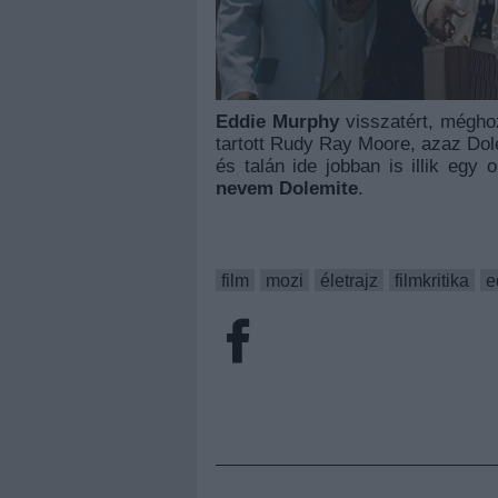
Eddie Murphy
visszatért, méghoz
tartott Rudy Ray Moore, azaz Dolem
és talán ide jobban is illik egy 
nevem Dolemite
.
film
mozi
életrajz
filmkritika
e