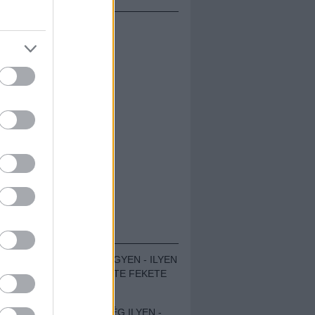
ÁMOLÓK
ZENÉS TÁBOR A HEGYEN - ILYEN
VOLT A VÍRUS SZÜLTE FEKETE
ZAJ FESZTIVÁL
SOHA NEM VOLT MÉG ILYEN -