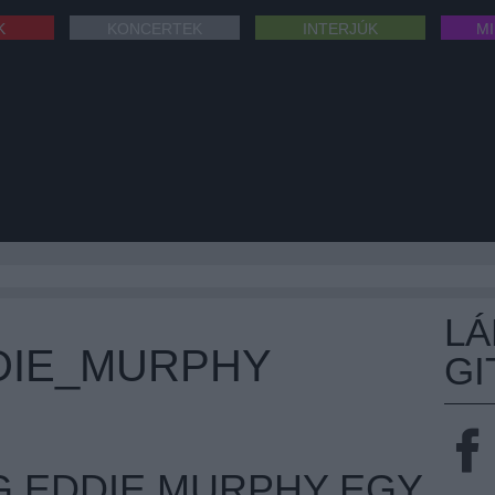
K
KONCERTEK
INTERJÚK
M
L
DIE_MURPHY
GI
EG EDDIE MURPHY EGY