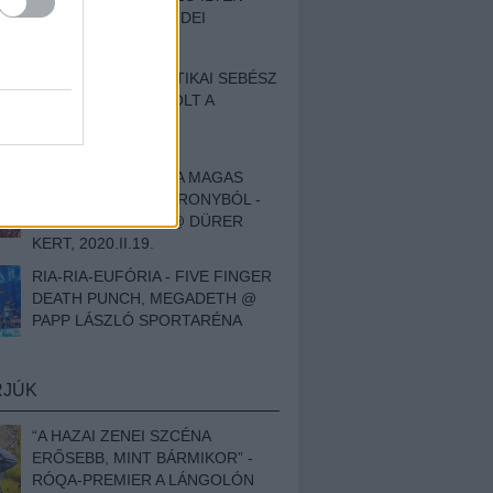
BESZÁMOLÓNK AZ IDEI
SZIGETRŐL
EGY HALLÁSPLASZTIKAI SEBÉSZ
NAPLÓJA - ILYEN VOLT A
SWANSRÓL SZÓLÓ
DOKUMENTUMFILM
MÉLY FÉRFIBÁNAT A MAGAS
ELEFÁNTCSONTTORONYBÓL -
LEPROUS, KLONE @ DÜRER
KERT, 2020.II.19.
RIA-RIA-EUFÓRIA - FIVE FINGER
DEATH PUNCH, MEGADETH @
PAPP LÁSZLÓ SPORTARÉNA
RJÚK
“A HAZAI ZENEI SZCÉNA
ERŐSEBB, MINT BÁRMIKOR” -
RÓQA-PREMIER A LÁNGOLÓN