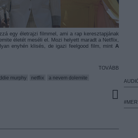
zá egy életrajzi filmmel, ami a rap keresztapjának
ite életét meséli el. Mozi helyett maradt a Netflix,
olyan enyhén klisés, de igazi feelgood film, mint
A
TOVÁBB
ddie murphy
netflix
a nevem dolemite
AUDI
#MER