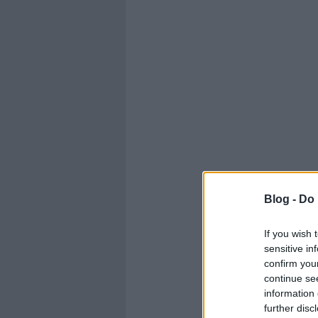
Blog -
Do 
If you wish 
sensitive in
confirm you
continue se
information 
further disc