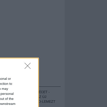
sonal or
HALLGASD!
ection to
ou may
MEGUGROTTÁK A LÉCET -
 personal
MEGHALLGATTUK AZ ÚJ
out of the
PROTEST THE HERO-LEMEZT
 downstream