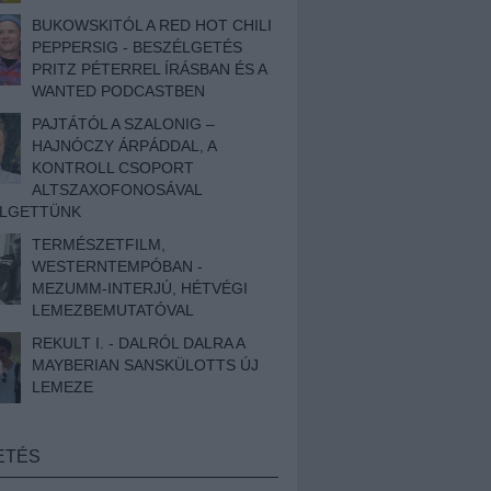
BUKOWSKITÓL A RED HOT CHILI
PEPPERSIG - BESZÉLGETÉS
PRITZ PÉTERREL ÍRÁSBAN ÉS A
WANTED PODCASTBEN
PAJTÁTÓL A SZALONIG –
HAJNÓCZY ÁRPÁDDAL, A
KONTROLL CSOPORT
ALTSZAXOFONOSÁVAL
ÉLGETTÜNK
TERMÉSZETFILM,
WESTERNTEMPÓBAN -
MEZUMM-INTERJÚ, HÉTVÉGI
LEMEZBEMUTATÓVAL
REKULT I. - DALRÓL DALRA A
MAYBERIAN SANSKÜLOTTS ÚJ
LEMEZE
ETÉS