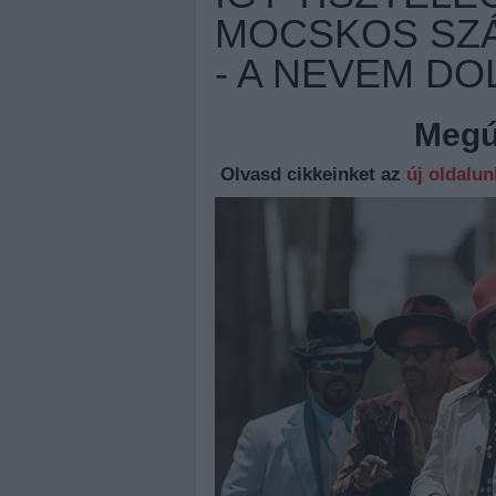
MOCSKOS SZÁ
- A NEVEM DO
Megúj
Olvasd cikkeinket az
új oldalu