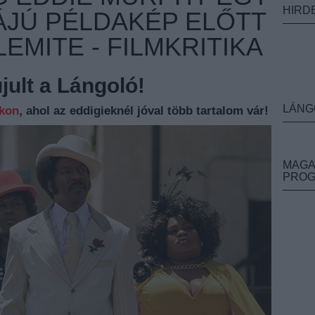
HIRD
JÚ PÉLDAKÉP ELŐTT
LEMITE - FILMKRITIKA
ult a Lángoló!
LÁNG
nkon
, ahol az eddigieknél jóval több tartalom vár!
MAGA
PRO