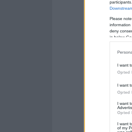
participants
Downstream 
Please note
information 
deny consent
in below Go
Persona
I want t
Opted 
I want t
Opted 
I want 
Advertis
Opted 
I want t
of my P
was col