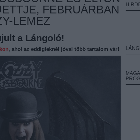
HIRD
DUETTJE, FEBRUÁRBAN
ZY-LEMEZ
ult a Lángoló!
LÁNG
nkon
, ahol az eddigieknél jóval több tartalom vár!
MAGA
PRO