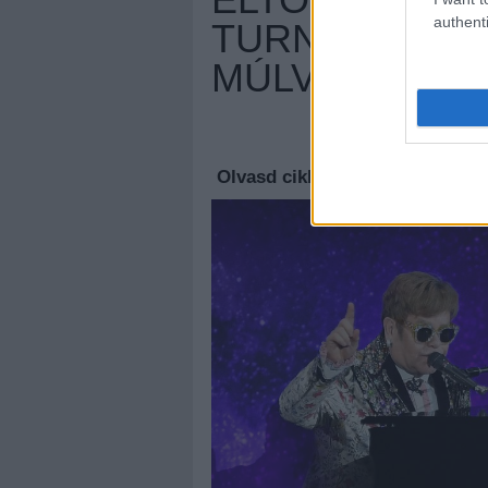
authenti
TURNÉZÁSTÓL 
MÚLVA
Megúj
Olvasd cikkeinket az
új oldalu