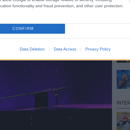
cation functionality and fraud prevention, and other user protection.
. . . HÁROM ÉV
CONFIRM
ult a Lángoló!
nkon
, ahol az eddigieknél jóval több tartalom vár!
Data Deletion
Data Access
Privacy Policy
INTE