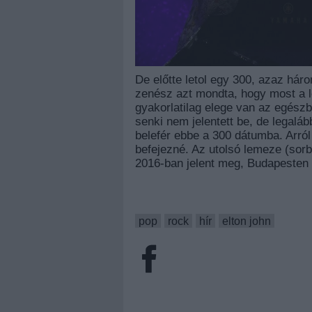
De előtte letol egy 300, azaz hár
zenész azt mondta, hogy most a l
gyakorlatilag elege van az egész
senki nem jelentett be, de legal
belefér ebbe a 300 dátumba. Arról
befejezné. Az utolsó lemeze (sor
2016-ban jelent meg, Budapesten 
pop
rock
hír
elton john