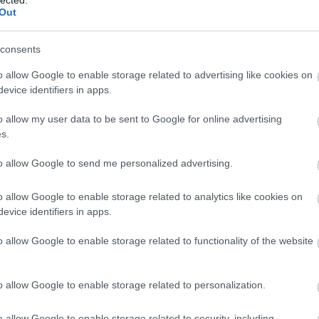
Out
itását évtizedek óta nyíltan vállaló
Elton John
a
zásának szükségességéről beszélt a közösségi
consents
műsorában azzal érvelt, hogy a közösségi oldalak
álói tartalmakért is.
o allow Google to enable storage related to advertising like cookies on
evice identifiers in apps.
TOVÁBB
o allow my user data to be sent to Google for online advertising
nyilatkozat
elton john
homofóbia
s.
to allow Google to send me personalized advertising.
o allow Google to enable storage related to analytics like cookies on
evice identifiers in apps.
BESZ
o allow Google to enable storage related to functionality of the website
o allow Google to enable storage related to personalization.
S VISSZAVONUL A
o allow Google to enable storage related to security, including