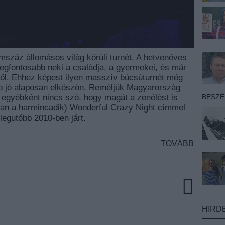
omszáz állomásos világ körüli turnét. A hetvenéves
egfontosabb neki a családja, a gyermekei, és már
ből. Ehhez képest ilyen masszív búcsúturnét még
ább jó alaposan elköszön. Reméljük Magyarország
 egyébként nincs szó, hogy magát a zenélést is
BESZ
ban a harmincadik) Wonderful Crazy Night címmel
legutóbb 2010-ben járt.
TOVÁBB
HIRD