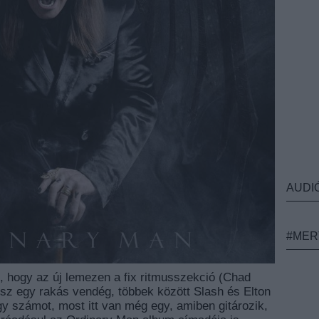
AUDI
#MER
k, hogy az új lemezen a fix ritmusszekció (Chad
esz egy rakás vendég, többek között Slash és Elton
gy számot, most itt van még egy, amiben gitározik,