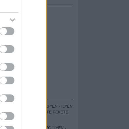
ÁMOLÓK
ZENÉS TÁBOR A HEGYEN - ILYEN
VOLT A VÍRUS SZÜLTE FEKETE
ZAJ FESZTIVÁL
SOHA NEM VOLT MÉG ILYEN -