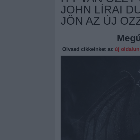
JOHN LÍRAI 
JÖN AZ ÚJ OZ
Megúj
Olvasd cikkeinket az
új oldalu