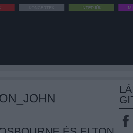
K
KONCERTEK
INTERJÚK
M
L
TON_JOHN
GI
Y OSBOURNE ÉS ELTON