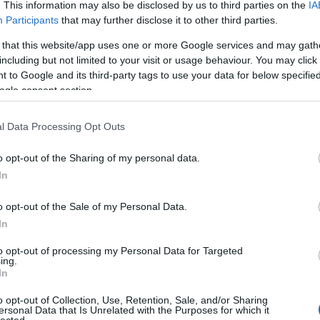
ZÓLÍT FEL
. This information may also be disclosed by us to third parties on the
IA
Participants
that may further disclose it to other third parties.
ult a Lángoló!
 that this website/app uses one or more Google services and may gath
including but not limited to your visit or usage behaviour. You may click 
nkon
, ahol az eddigieknél jóval több tartalom vár!
 to Google and its third-party tags to use your data for below specifi
ogle consent section.
l Data Processing Opt Outs
o opt-out of the Sharing of my personal data.
In
o opt-out of the Sale of my Personal Data.
In
to opt-out of processing my Personal Data for Targeted
ing.
In
o opt-out of Collection, Use, Retention, Sale, and/or Sharing
ersonal Data that Is Unrelated with the Purposes for which it
HIRD
lected.