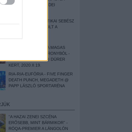
BESZÁMOLÓNK AZ IDEI
SZIGETRŐL
EGY HALLÁSPLASZTIKAI SEBÉSZ
NAPLÓJA - ILYEN VOLT A
SWANSRÓL SZÓLÓ
DOKUMENTUMFILM
MÉLY FÉRFIBÁNAT A MAGAS
ELEFÁNTCSONTTORONYBÓL -
LEPROUS, KLONE @ DÜRER
KERT, 2020.II.19.
RIA-RIA-EUFÓRIA - FIVE FINGER
DEATH PUNCH, MEGADETH @
PAPP LÁSZLÓ SPORTARÉNA
RJÚK
“A HAZAI ZENEI SZCÉNA
ERŐSEBB, MINT BÁRMIKOR” -
RÓQA-PREMIER A LÁNGOLÓN