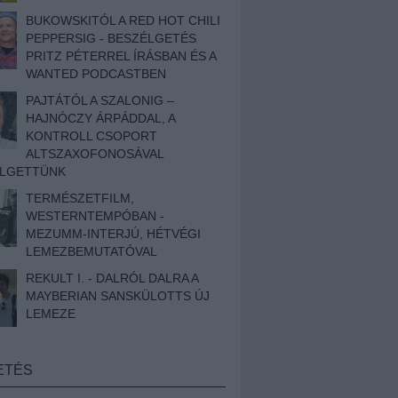
BUKOWSKITÓL A RED HOT CHILI
PEPPERSIG - BESZÉLGETÉS
PRITZ PÉTERREL ÍRÁSBAN ÉS A
WANTED PODCASTBEN
PAJTÁTÓL A SZALONIG –
HAJNÓCZY ÁRPÁDDAL, A
KONTROLL CSOPORT
ALTSZAXOFONOSÁVAL
ÉLGETTÜNK
TERMÉSZETFILM,
WESTERNTEMPÓBAN -
MEZUMM-INTERJÚ, HÉTVÉGI
LEMEZBEMUTATÓVAL
REKULT I. - DALRÓL DALRA A
MAYBERIAN SANSKÜLOTTS ÚJ
LEMEZE
ETÉS