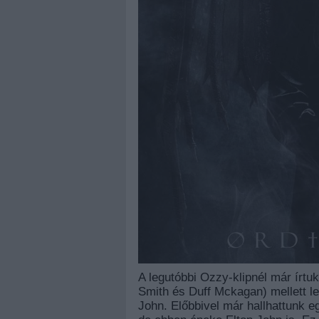
A legutóbbi Ozzy-klipnél már írtu
Smith és Duff Mckagan) mellett l
John. Előbbivel már hallhattunk e