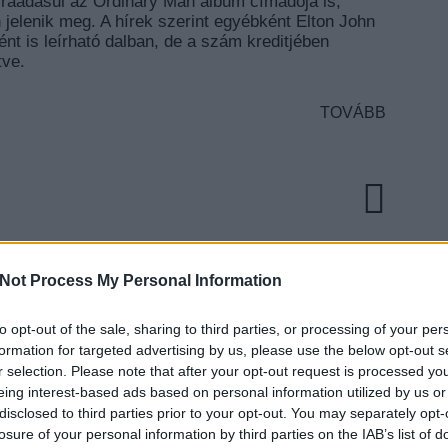
 ráadásul az Ordinary Man album címadója is,
jelenik meg. A hírek szerint egyébként Elton John
ént is leírható dalban, de a szám kreditjében
tve.
TOVÁBB
Not Process My Personal Information
to opt-out of the sale, sharing to third parties, or processing of your per
EZT 
formation for targeted advertising by us, please use the below opt-out s
OK
r selection. Please note that after your opt-out request is processed y
GYŰLÖLETBESZÉDDEL
eing interest-based ads based on personal information utilized by us or
disclosed to third parties prior to your opt-out. You may separately opt-
ÖZÖSSÉGI MÉDIÁT ÉS
losure of your personal information by third parties on the IAB’s list of