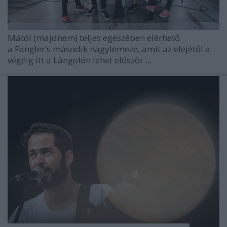
Mától (majdnem) teljes egészében elérhető
a Fangler’s második nagylemeze, amit az elejétől a
végéig itt a Lángolón lehet először ...