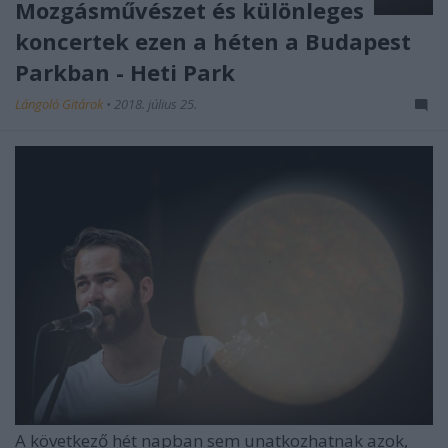
Mozgásművészet és különleges
koncertek ezen a héten a Budapest
Parkban - Heti Park
Lángoló Gitárok
•
2018. július 25.
A következő hét napban sem unatkozhatnak azok,