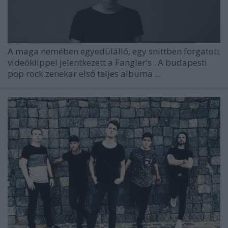
A maga nemében egyedülálló, egy snittben forgatott
videóklippel jelentkezett a
Fangler's
. A budapesti
pop rock zenekar első teljes albuma ...