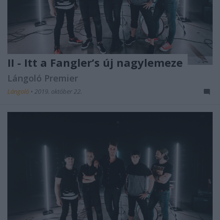
II - Itt a Fangler’s új nagylemeze
Lángoló Premier
Lángoló
•
2019. október 22.