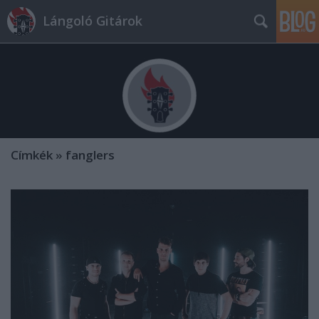
Lángoló Gitárok
Címkék
»
fanglers