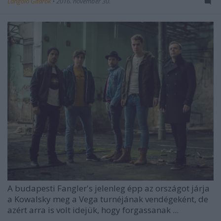
Lángoló Gitárok
•
2016. november 30.
A budapesti
Fangler's
jelenleg épp az országot járja
a
Kowalsky meg a Vega
turnéjának vendégeként, de
azért arra is volt idejük, hogy forgassanak ...