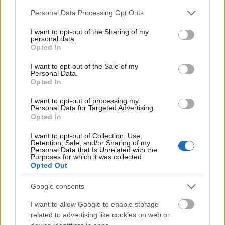
Please note that this website/app uses one or more Google
Personal Data Processing Opt Outs
services and may gather and store information including but
not limited to your visit or usage behaviour. You may click to
I want to opt-out of the Sharing of my
personal data.
grant or deny consent to Google and its third-party tags to
Opted In
use your data for below specified purposes in below Google
consent section.
I want to opt-out of the Sale of my
Personal Data.
Opted In
I want to opt-out of processing my
Personal Data for Targeted Advertising.
Opted In
Tisztul – Hallgasd meg a Fangler’s
bemutatkozó albumát!
I want to opt-out of Collection, Use,
Retention, Sale, and/or Sharing of my
Personal Data that Is Unrelated with the
Dalról dalra
Purposes for which it was collected.
Opted Out
Lángoló Gitárok
•
2018. április 12.
Google consents
I want to allow Google to enable storage
related to advertising like cookies on web or