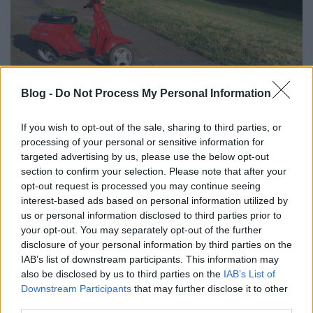
Blog -
Do Not Process My Personal Information
If you wish to opt-out of the sale, sharing to third parties, or
processing of your personal or sensitive information for
targeted advertising by us, please use the below opt-out
section to confirm your selection. Please note that after your
opt-out request is processed you may continue seeing
interest-based ads based on personal information utilized by
Rendhagyó módon egy dupla premier első részének
us or personal information disclosed to third parties prior to
lehettek most tanúi. A
Fangler's
Tisztul
című
your opt-out. You may separately opt-out of the further
lemezének címadó dalához ugyanis nagyjából ...
disclosure of your personal information by third parties on the
IAB’s list of downstream participants. This information may
also be disclosed by us to third parties on the
IAB’s List of
Downstream Participants
that may further disclose it to other
third parties.