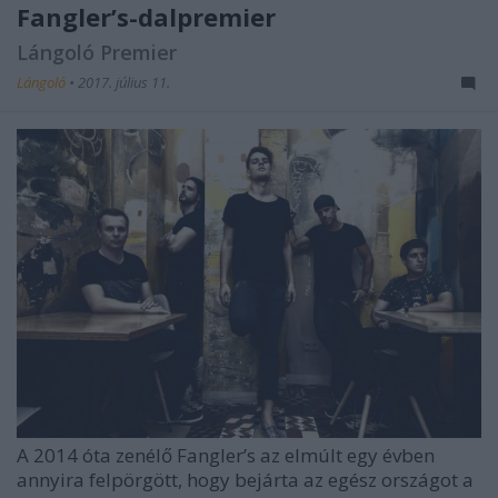
Fangler’s-dalpremier
Lángoló Premier
Lángoló
•
2017. július 11.
A 2014 óta zenélő Fangler’s az elmúlt egy évben
annyira felpörgött, hogy bejárta az egész országot a