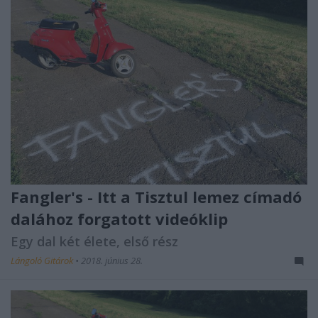
Fangler's - Itt a Tisztul lemez címadó
dalához forgatott videóklip
Egy dal két élete, első rész
Lángoló Gitárok
•
2018. június 28.