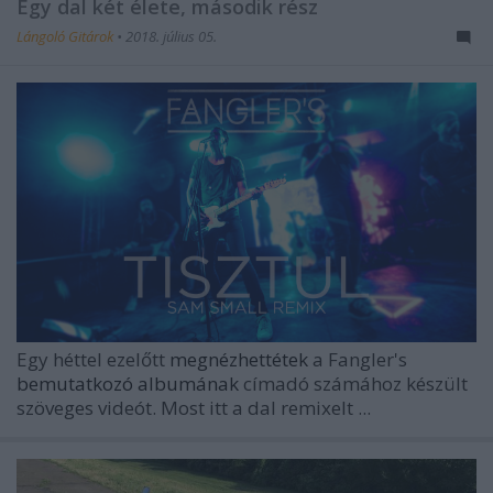
Egy dal két élete, második rész
Lángoló Gitárok
•
2018. július 05.
Egy héttel ezelőtt
megnézhettétek
a
Fangler's
bemutatkozó albumának
címadó számához készült
szöveges videót. Most itt a dal remixelt ...