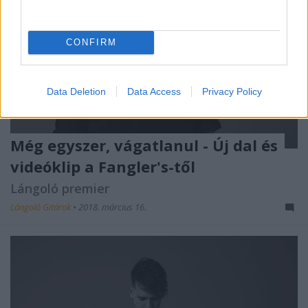
CONFIRM
Data Deletion
Data Access
Privacy Policy
Még egyszer, vágatlanul - Új dal és
videóklip a Fangler's-től
Lángoló premier
Lángoló Gitárok
•
2018. március 16.