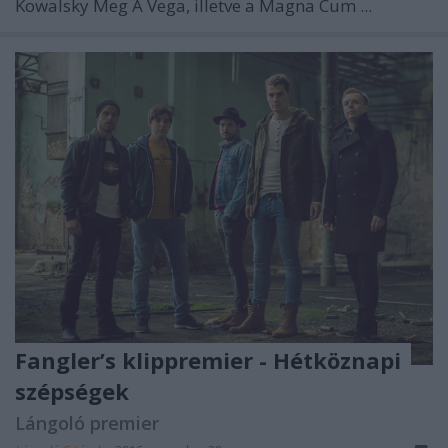
Kowalsky Meg A Vega, illetve a Magna Cum ...
Fangler’s klippremier - Hétköznapi
szépségek
Lángoló premier