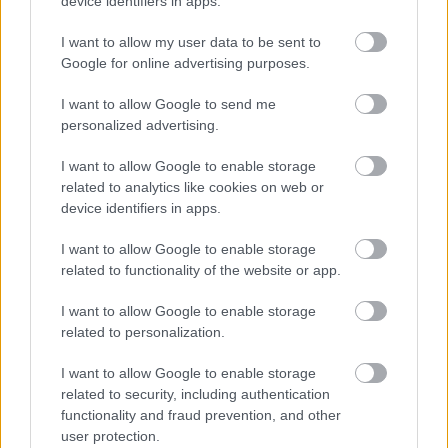
device identifiers in apps.
I want to allow my user data to be sent to
Google for online advertising purposes.
I want to allow Google to send me
personalized advertising.
I want to allow Google to enable storage
related to analytics like cookies on web or
device identifiers in apps.
I want to allow Google to enable storage
Ma jelenik meg a budapesti
Fangler's
első teljes
related to functionality of the website or app.
albuma, a Tisztul. A lemez fontos mérföldkő az
igényes, mégis közérthető pop rockban utazó ...
I want to allow Google to enable storage
related to personalization.
I want to allow Google to enable storage
related to security, including authentication
functionality and fraud prevention, and other
user protection.