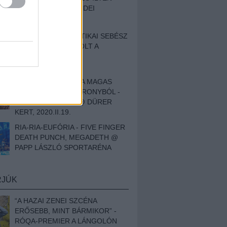
BESZÁMOLÓNK AZ IDEI
SZIGETRŐL
EGY HALLÁSPLASZTIKAI SEBÉSZ
NAPLÓJA - ILYEN VOLT A
SWANSRÓL SZÓLÓ
DOKUMENTUMFILM
MÉLY FÉRFIBÁNAT A MAGAS
ELEFÁNTCSONTTORONYBÓL -
LEPROUS, KLONE @ DÜRER
KERT, 2020.II.19.
RIA-RIA-EUFÓRIA - FIVE FINGER
DEATH PUNCH, MEGADETH @
PAPP LÁSZLÓ SPORTARÉNA
RJÚK
“A HAZAI ZENEI SZCÉNA
ERŐSEBB, MINT BÁRMIKOR” -
RÓQA-PREMIER A LÁNGOLÓN