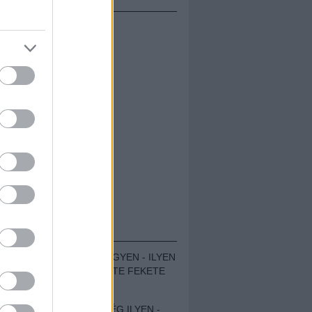
ÁMOLÓK
ZENÉS TÁBOR A HEGYEN - ILYEN
VOLT A VÍRUS SZÜLTE FEKETE
ZAJ FESZTIVÁL
SOHA NEM VOLT MÉG ILYEN -