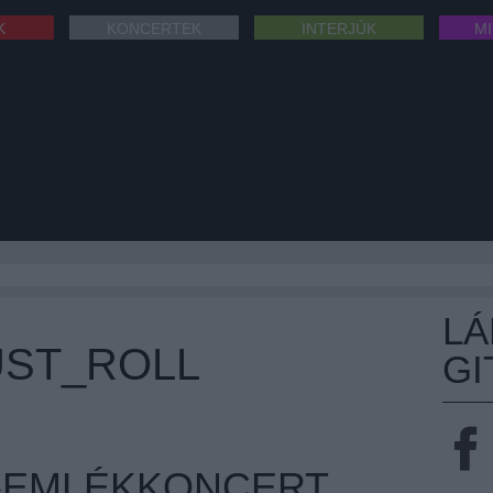
K
KONCERTEK
INTERJÚK
M
L
UST_ROLL
GI
-EMLÉKKONCERT