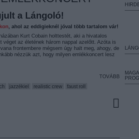
HIRD
ult a Lángoló!
nkon
, ahol az eddigieknél jóval több tartalom vár!
 házában Kurt Cobain holttestét, aki a hivatalos
tt véget az életének három nappal azelőtt. Azóta is
irvana frontembere mégsem úgy halt meg, ahogy, de
LÁNG
inkább nézzük azt, hogy milyen emlékkoncert lesz
MAGA
TOVÁBB
PRO
ach
jazzékiel
realistic crew
faust roll