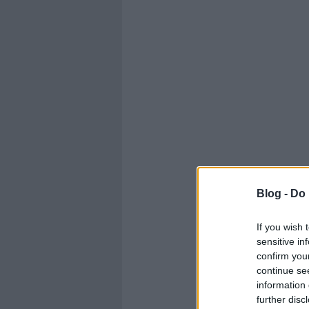
Blog -
Do 
If you wish 
sensitive in
confirm you
continue se
information 
further disc