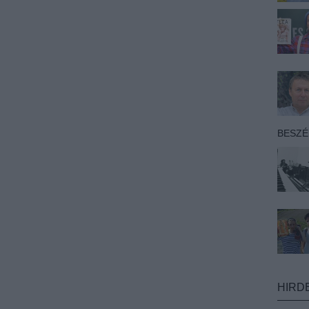
BESZ
HIRD