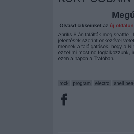
Megúj
Olvasd cikkeinket az
új oldalu
Április 8-án találták meg seattle-i
jelentések szerint önkezével vete
mennek a találgatások, hogy a N
ezzel mi most ne foglalkozzunk, 
ezen a napon a Trafóban.
rock
program
electro
shell be