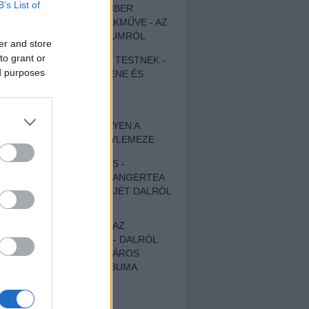
B’s List of
EGY DÜHÖS VÉNEMBER
UNIVERZÁLIS REMEKMŰVE - AZ
ÚJ BOB DYLAN-ALBUMRÓL
er and store
to grant or
ZENE LÉLEKNEK ÉS TESTNEK -
ed purposes
AUTENTIKUS NÉPZENE ÉS
KÖLTÉSZET
ÚJJÁSZÜLETETT
SZOMORKODÁS - ILYEN A
KATATONIA ÚJ NAGYLEMEZE
CROCODILE NERVES -
HALLGASD MEG AZ ANGERTEA
MA MEGJELENT EP-JÉT DALRÓL
DALRA!
A FELELŐSSÉGTŐL AZ
ELLOPOTT FÖLDIG - DALRÓL
DALRA A KÉPZELT VÁROS
SAMIZDAT CÍMŰ ALBUMA
ETÉS