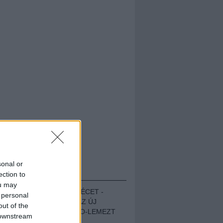
sonal or
HALLGASD!
ection to
ou may
MEGUGROTTÁK A LÉCET -
 personal
MEGHALLGATTUK AZ ÚJ
out of the
PROTEST THE HERO-LEMEZT
 downstream