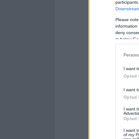
participants
Downstream 
Please note
information 
deny consent
in below Go
Persona
I want t
Opted 
I want t
Opted 
I want 
Advertis
Opted 
I want t
of my P
was col