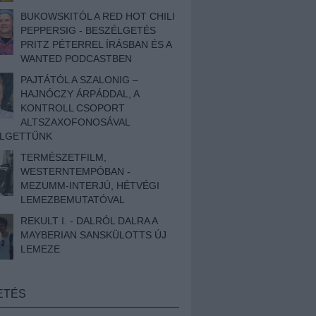
BUKOWSKITÓL A RED HOT CHILI
PEPPERSIG - BESZÉLGETÉS
PRITZ PÉTERREL ÍRÁSBAN ÉS A
WANTED PODCASTBEN
PAJTÁTÓL A SZALONIG –
HAJNÓCZY ÁRPÁDDAL, A
KONTROLL CSOPORT
ALTSZAXOFONOSÁVAL
ÉLGETTÜNK
TERMÉSZETFILM,
WESTERNTEMPÓBAN -
MEZUMM-INTERJÚ, HÉTVÉGI
LEMEZBEMUTATÓVAL
REKULT I. - DALRÓL DALRA A
MAYBERIAN SANSKÜLOTTS ÚJ
LEMEZE
ETÉS