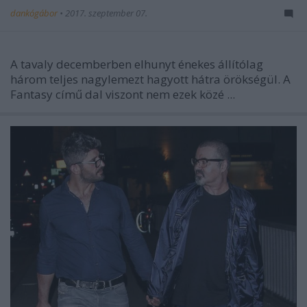
dankógábor
•
2017. szeptember 07.
A tavaly decemberben elhunyt énekes állítólag
három teljes nagylemezt hagyott hátra örökségül. A
Fantasy című dal viszont nem ezek közé ...