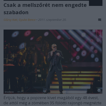
Csak a mellszőrét nem engedte
szabadon
Gőzsy Kati, Gyulai Bence
•
2011. szeptember 20.
Értjük, hogy a popzene kivet magából egy 48 évest,
de attól még a zömében 35 fölötti rajongó megnézte