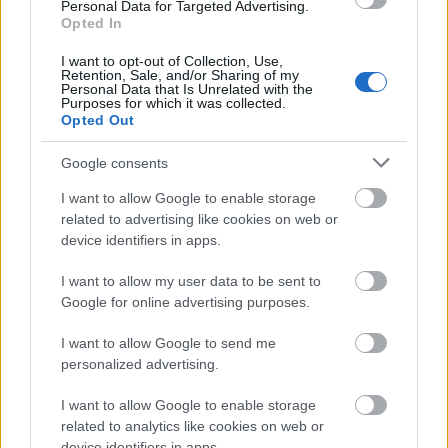
Personal Data for Targeted Advertising.
Opted In
Meghalt George Michael
I want to opt-out of Collection, Use,
Retention, Sale, and/or Sharing of my
Personal Data that Is Unrelated with the
dankógábor
•
2016. december 26.
Purposes for which it was collected.
Opted Out
Google consents
I want to allow Google to enable storage
related to advertising like cookies on web or
device identifiers in apps.
I want to allow my user data to be sent to
Google for online advertising purposes.
I want to allow Google to send me
personalized advertising.
I want to allow Google to enable storage
53 éves korában meghalt George Michael, írja a BBC
related to analytics like cookies on web or
device identifiers in apps.