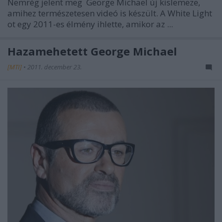
Nemrég jelent meg
George Michael
új kislemeze,
amihez természetesen videó is készült. A
White Light
ot egy 2011-es élmény ihlette, amikor az ...
Hazamehetett George Michael
[MTI]
•
2011. december 23.