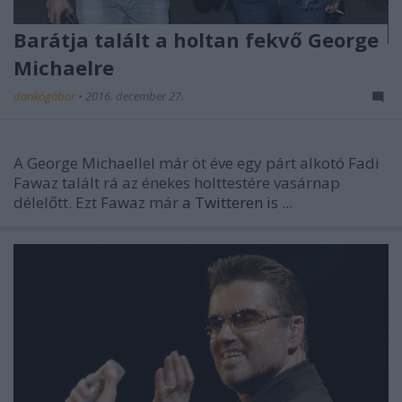
Barátja talált a holtan fekvő George
Michaelre
dankógábor
•
2016. december 27.
A George Michaellel már öt éve egy párt alkotó Fadi
Fawaz talált rá az énekes holttestére vasárnap
délelőtt. Ezt Fawaz már
a Twitteren is ...