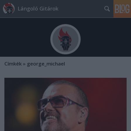
Lángoló Gitárok
Címkék
»
george_michael