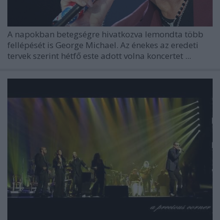
A napokban betegségre hivatkozva lemondta több
fellépését is George Michael. Az énekes az eredeti
tervek szerint hétfő este adott volna koncertet ...