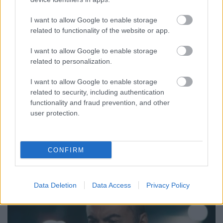
az énekes sajtósára hivatkozva. A sztár állítólag
otthonában, békésen hunyt el, de ennél ...
I want to allow Google to enable storage
related to functionality of the website or app.
George Michaelt megint kórházba
I want to allow Google to enable storage
szállították
related to personalization.
m.adi
•
2014. május 29.
I want to allow Google to enable storage
related to security, including authentication
functionality and fraud prevention, and other
Az utóbbi években már harmadszor került kórházba
user protection.
az angol énekes, miután rejtélyes módon összeesett
otthonában. Mentőautóval szállították ...
CONFIRM
Data Deletion
Data Access
Privacy Policy