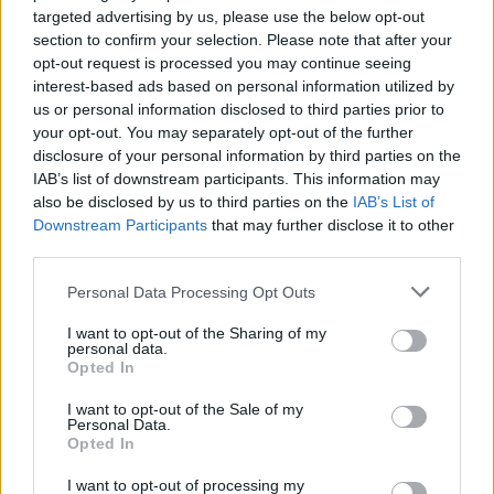
targeted advertising by us, please use the below opt-out
section to confirm your selection. Please note that after your
opt-out request is processed you may continue seeing
interest-based ads based on personal information utilized by
Emlékszem, olyan 2000 környékén coming-outolt
us or personal information disclosed to third parties prior to
Kozma Ricsi barátom, első zenekarom kiváló
your opt-out. You may separately opt-out of the further
dobosa, hogy mostanában már kicsit fárasztja a
disclosure of your personal information by third parties on the
metál, ...
IAB’s list of downstream participants. This information may
also be disclosed by us to third parties on the
IAB’s List of
Downstream Participants
that may further disclose it to other
third parties.
Please note that this website/app uses one or more Google
Personal Data Processing Opt Outs
services and may gather and store information including but
not limited to your visit or usage behaviour. You may click to
I want to opt-out of the Sharing of my
personal data.
grant or deny consent to Google and its third-party tags to
Opted In
use your data for below specified purposes in below Google
consent section.
I want to opt-out of the Sale of my
Personal Data.
Opted In
I want to opt-out of processing my