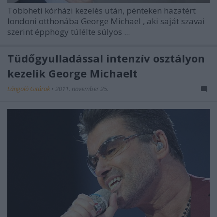
Többheti kórházi kezelés után, pénteken hazatért
londoni otthonába
George Michael
, aki saját szavai
szerint épphogy túlélte súlyos ...
Tüdőgyulladással intenzív osztályon
kezelik George Michaelt
Lángoló Gitárok
•
2011. november 25.