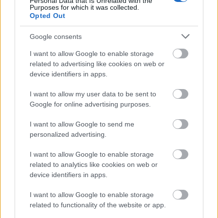
Personal Data that Is Unrelated with the
Purposes for which it was collected.
Opted Out
Új számmal és klippel jelentkezett a black és crust
punk/HC stílusokat keverő budapesti
Grimcity
. A
Google consents
Wounded a zenekar jövő év elején ...
I want to allow Google to enable storage
related to advertising like cookies on web or
device identifiers in apps.
I want to allow my user data to be sent to
Google for online advertising purposes.
I want to allow Google to send me
personalized advertising.
I want to allow Google to enable storage
related to analytics like cookies on web or
device identifiers in apps.
I want to allow Google to enable storage
related to functionality of the website or app.
Friss termés a tél közepén - Hazai