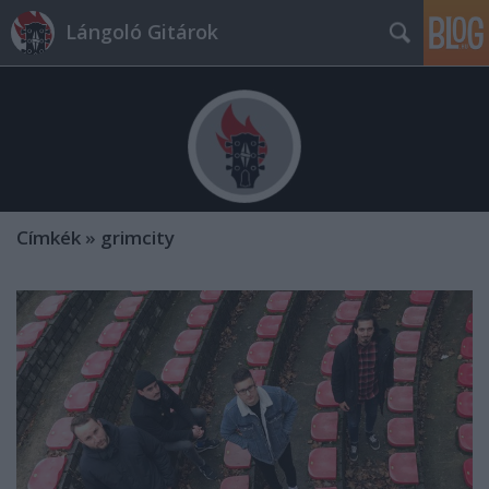
Lángoló Gitárok
Címkék
»
grimcity