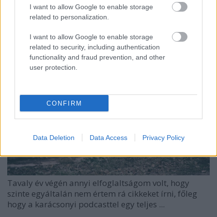
I want to allow Google to enable storage
rock és metál újdonságok
related to personalization.
dalmegosztás
I want to allow Google to enable storage
Kovács.Attila
•
2018. január 15.
related to security, including authentication
functionality and fraud prevention, and other
user protection.
CONFIRM
Data Deletion
Data Access
Privacy Policy
Tavaly év végén annyi elfoglaltságom volt, hogy
szinte egyáltalán nem értem rá cikkeket írni, főleg
hogy a karácsonyi podcasttel egy teljes ...