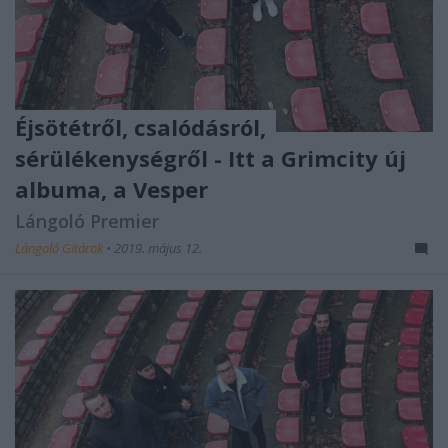
Éjsötétről, csalódásról,
sérülékenységről - Itt a Grimcity új
albuma, a Vesper
Lángoló Premier
Lángoló Gitárok
•
2019. május 12.