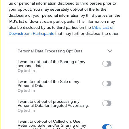
us or personal information disclosed to third parties prior to
your opt-out. You may separately opt-out of the further
disclosure of your personal information by third parties on the
Wounded - Itt a Grimcity új dala és
IAB’s list of downstream participants. This information may
also be disclosed by us to third parties on the
IAB’s List of
videóklipje
Downstream Participants
that may further disclose it to other
Lángoló Gitárok
•
2018. december 23.
third parties.
Please note that this website/app uses one or more Google
Personal Data Processing Opt Outs
services and may gather and store information including but
not limited to your visit or usage behaviour. You may click to
I want to opt-out of the Sharing of my
personal data.
grant or deny consent to Google and its third-party tags to
Opted In
use your data for below specified purposes in below Google
consent section.
I want to opt-out of the Sale of my
Personal Data.
Opted In
I want to opt-out of processing my
Personal Data for Targeted Advertising.
Opted In
I want to opt-out of Collection, Use,
Retention, Sale, and/or Sharing of my