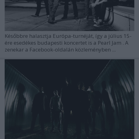
Későbbre halasztja Európa-turnéját, így a július 15-
ére esedékes budapesti koncertet is a
Pearl Jam
. A
zenekar a Facebook-oldalán közleményben ...