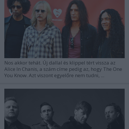
Nos akkor tehát. Új dallal és klippel tért vissza az
Alice In Chanis, a szám címe pedig az, hogy The One
You Know. Azt viszont egyelőre nem tudni, ...