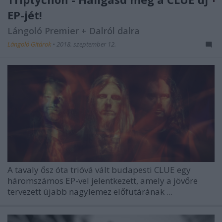
EP-jét!
Lángoló Premier + Dalról dalra
Lángoló Gitárok
•
2018. szeptember 12.
A tavaly ősz óta trióvá vált budapesti
CLUE
egy
háromszámos EP-vel jelentkezett, amely a jövőre
tervezett újabb nagylemez előfutárának ...