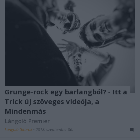
Grunge-rock egy barlangból? - Itt a
Trick új szöveges videója, a
Mindenmás
Lángoló Premier
Lángoló Gitárok
•
2018. szeptember 06.