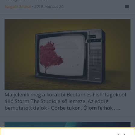
Lángoló Gitárok
•
2019. március 20.
Ma jelenik meg a korábbi Bedlam és Fish! tagokból
álló
Storm The Studio
első lemeze. Az eddig
bemutatott dalok -
Görbe tükör
,
Ólom felhők
,
...