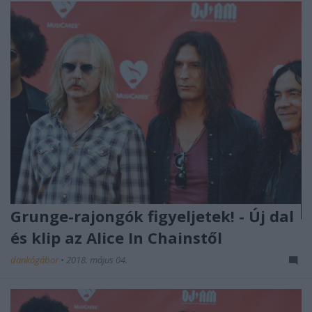
Grunge-rajongók figyeljetek! - Új dal
és klip az Alice In Chainstől
dankógábor
•
2018. május 04.