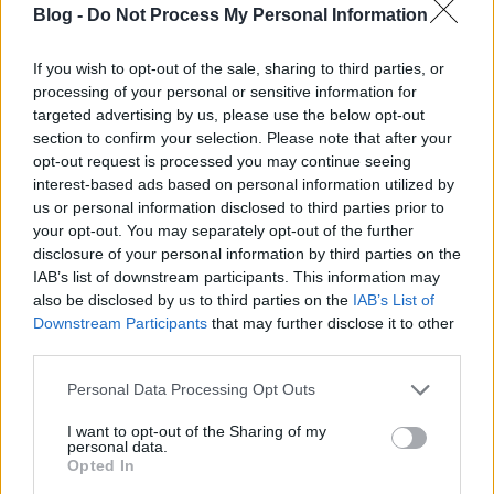
Blog -
Do Not Process My Personal Information
If you wish to opt-out of the sale, sharing to third parties, or
processing of your personal or sensitive information for
targeted advertising by us, please use the below opt-out
section to confirm your selection. Please note that after your
opt-out request is processed you may continue seeing
interest-based ads based on personal information utilized by
us or personal information disclosed to third parties prior to
your opt-out. You may separately opt-out of the further
disclosure of your personal information by third parties on the
IAB’s list of downstream participants. This information may
Zenék a fa alól
also be disclosed by us to third parties on the
IAB’s List of
Downstream Participants
that may further disclose it to other
Dalmegosztás
third parties.
Kovács.Attila
•
2018. december 27.
Please note that this website/app uses one or more Google
Personal Data Processing Opt Outs
services and may gather and store information including but
not limited to your visit or usage behaviour. You may click to
I want to opt-out of the Sharing of my
personal data.
grant or deny consent to Google and its third-party tags to
Opted In
use your data for below specified purposes in below Google