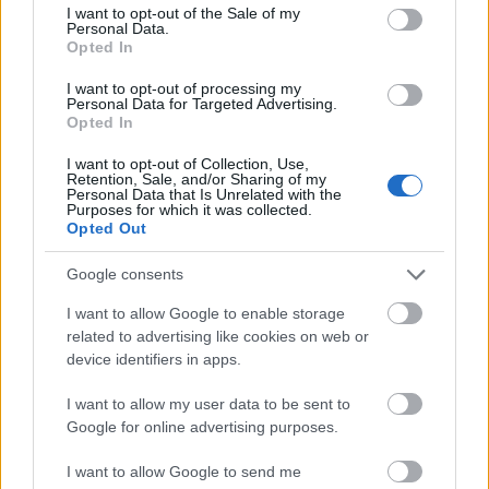
consent section.
I want to opt-out of the Sale of my
Personal Data.
Opted In
I want to opt-out of processing my
Personal Data for Targeted Advertising.
Opted In
Valójában a mostani Dalmegosztásnak semmi köze
sincs a karácsonyi ünnepkörhöz azon kívül, hogy a
I want to opt-out of Collection, Use,
cikk most jelenik meg, hiszen a ma bemutatott ...
Retention, Sale, and/or Sharing of my
Personal Data that Is Unrelated with the
Purposes for which it was collected.
Opted Out
Google consents
I want to allow Google to enable storage
related to advertising like cookies on web or
device identifiers in apps.
I want to allow my user data to be sent to
Google for online advertising purposes.
I want to allow Google to send me