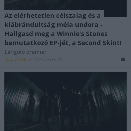
Az elérhetetlen célszalag és a
kiábrándultság méla undora -
Hallgasd meg a Winnie’s Stones
bemutatkozó EP-jét, a Second Skint!
Lángoló premier
Lángoló Gitárok
•
2020. március 06.