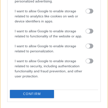
personalized advertising.
I want to allow Google to enable storage
Falu szélén - Tanyasi idill és önkéz
related to analytics like cookies on web or
device identifiers in apps.
általi halál a STU33 új klipjében
I want to allow Google to enable storage
Lángoló Premier
related to functionality of the website or app.
Lángoló Gitárok
•
2018. december 07.
I want to allow Google to enable storage
related to personalization.
I want to allow Google to enable storage
related to security, including authentication
functionality and fraud prevention, and other
user protection.
CONFIRM