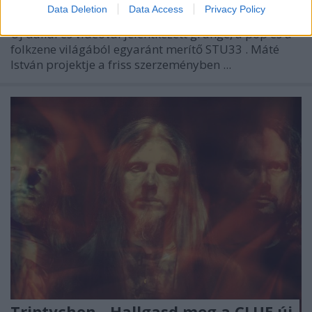
Data Deletion
Data Access
Privacy Policy
Új dallal és videóval jelentkezett grunge, a pop és a
folkzene világából egyaránt merítő
STU33
. Máté
István projektje a friss szerzeményben ...
Triptychon - Hallgasd meg a CLUE új