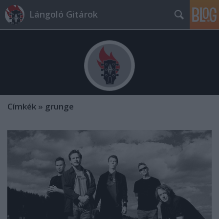
Lángoló Gitárok
Címkék
»
grunge