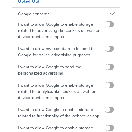
Zenés ráhangolódás a ma esti premierre
Opted Out
Szponzorált Tartalom
•
2016. február 15.
Google consents
I want to allow Google to enable storage
related to advertising like cookies on web or
device identifiers in apps.
I want to allow my user data to be sent to
Google for online advertising purposes.
I want to allow Google to send me
personalized advertising.
I want to allow Google to enable storage
Ma este nyolctól indul az HBO új, sajátgyártású
related to analytics like cookies on web or
sorozata, a Mick Jagger és Martin Scorsese
device identifiers in apps.
által jegyzett Bakelit, amelyben egy drog- és ...
I want to allow Google to enable storage
related to functionality of the website or app.
I want to allow Google to enable storage