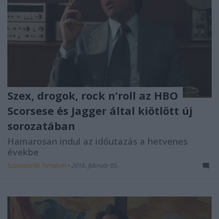
Szex, drogok, rock n’roll az HBO
Scorsese és Jagger által kiötlött új
sorozatában
Hamarosan indul az időutazás a hetvenes
évekbe
Szponzorált Tartalom
•
2016. február 05.