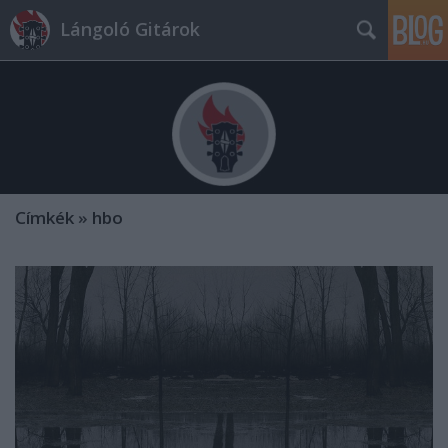
Lángoló Gitárok
Címkék
»
hbo