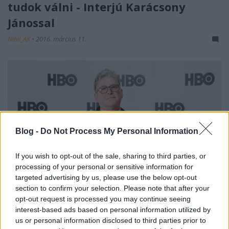
tudok válni - Interjú Karácsony
Jánossal
Nihil_AK
•
2016. március 11.
Blog -
Do Not Process My Personal Information
If you wish to opt-out of the sale, sharing to third parties, or
processing of your personal or sensitive information for
targeted advertising by us, please use the below opt-out
section to confirm your selection. Please note that after your
opt-out request is processed you may continue seeing
interest-based ads based on personal information utilized by
us or personal information disclosed to third parties prior to
Április végéig fut az HBO Mick Jagger és Martin