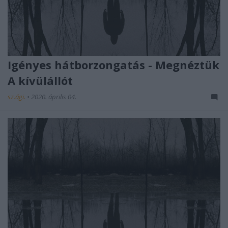
Igényes hátborzongatás - Megnéztük
A kívülállót
sz.ági.
•
2020. április 04.