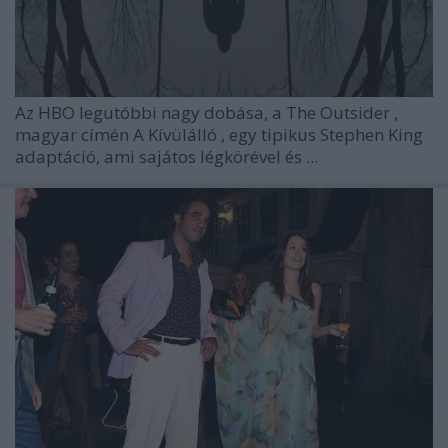
Az
HBO
legutóbbi nagy dobása, a
The Outsider
,
magyar címén
A Kívülálló
, egy tipikus
Stephen King
adaptáció, ami sajátos légkörével és ...