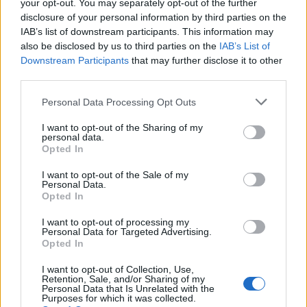
your opt-out. You may separately opt-out of the further
Scorsese nevével fémjelzett saját gyártású sorozata,
disclosure of your personal information by third parties on the
a
Bakelit
, amelyben a közönség egy csőd ...
IAB’s list of downstream participants. This information may
also be disclosed by us to third parties on the
IAB’s List of
Downstream Participants
that may further disclose it to other
third parties.
Please note that this website/app uses one or more Google
Personal Data Processing Opt Outs
services and may gather and store information including but
not limited to your visit or usage behaviour. You may click to
I want to opt-out of the Sharing of my
personal data.
grant or deny consent to Google and its third-party tags to
Opted In
use your data for below specified purposes in below Google
consent section.
I want to opt-out of the Sale of my
Personal Data.
Opted In
I want to opt-out of processing my
Personal Data for Targeted Advertising.
Opted In
A rock and roll hőskorának dalai a
I want to opt-out of Collection, Use,
Retention, Sale, and/or Sharing of my
Bakelitben
Personal Data that Is Unrelated with the
Purposes for which it was collected.