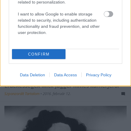
related to personalization.
I want to allow Google to enable storage
related to security, including authentication
functionality and fraud prevention, and other
user protection.
CONFIRM
Gördülő kő a mozivásznon
Data Deletion
Data Access
Privacy Policy
Érdekességek Mick Jagger filmes karrierjéről
Szponzorált Tartalom
•
2016. február 12.