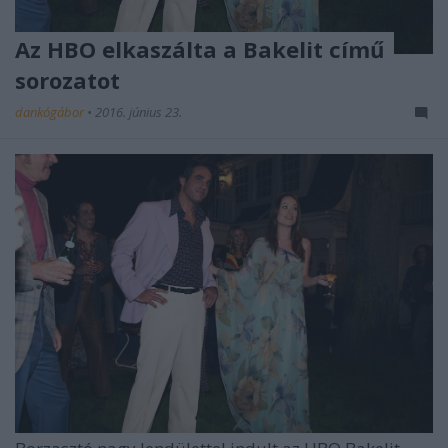
Az HBO elkaszálta a Bakelit című
sorozatot
dankógábor
•
2016. június 23.