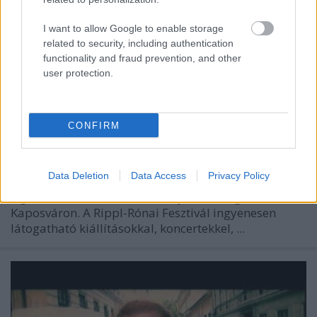
I want to allow Google to enable storage
related to security, including authentication
functionality and fraud prevention, and other
user protection.
CONFIRM
Data Deletion
Data Access
Privacy Policy
Izgalmas fesztivált rendeznek jövő hétvégén
Kaposváron. A Rippl-Rónai Fesztivál ingyenesen
látogatható kiállításokkal, koncertekkel, ...