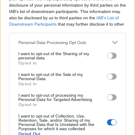
disclosure of your personal information by third parties on the
IAB’s list of downstream participants. This information may
also be disclosed by us to third parties on the
IAB’s List of
Downstream Participants
that may further disclose it to other
third parties.
Please note that this website/app uses one or more Google
Personal Data Processing Opt Outs
services and may gather and store information including but
not limited to your visit or usage behaviour. You may click to
I want to opt-out of the Sharing of my
personal data.
grant or deny consent to Google and its third-party tags to
Opted In
use your data for below specified purposes in below Google
consent section.
I want to opt-out of the Sale of my
Personal Data.
Opted In
Húsz év slágereivel búcsúzik a HS7 augusztus 1-jén.
I want to opt-out of processing my
A Budapest Parkban utolsó alkalommal
Personal Data for Targeted Advertising.
találkozhatunk a zenekarral két évtizedes ...
Opted In
I want to opt-out of Collection, Use,
Holnap indul a Rippl-Rónai Fesztivál
Retention, Sale, and/or Sharing of my
Personal Data that Is Unrelated with the
Purposes for which it was collected.
Hirdetés
•
2015. május 27.
Opted Out