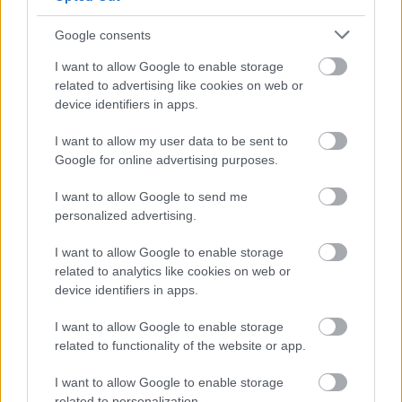
Google consents
I want to allow Google to enable storage
related to advertising like cookies on web or
device identifiers in apps.
I want to allow my user data to be sent to
Google for online advertising purposes.
I want to allow Google to send me
personalized advertising.
I want to allow Google to enable storage
Ha hétvégén Kaposvár felé jársz, mindenképpen
related to analytics like cookies on web or
érdemes belenézned a háromnapos, ingyenesen
device identifiers in apps.
látogatható Rippl-Rónai Fesztivál programjában. ...
I want to allow Google to enable storage
Összművészeti fesztivál Kaposváron
related to functionality of the website or app.
Hirdetés
•
2015. május 18.
I want to allow Google to enable storage
related to personalization.