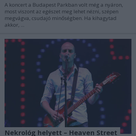
A koncert a Budapest Parkban volt még a nyáron,
most viszont az egészet meg lehet nézni, szépen
megvágva, csudajó minőségben. Ha kihagytad
akkor, ...
Nekrológ helyett – Heaven Street