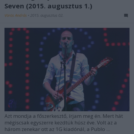
Seven (2015. augusztus 1.)
Vörös András
•
2015. augusztus 02.
Azt mondja a főszerkesztő, írjam meg én. Mert hát
mégiscsak egyszerre kezdtük húsz éve. Volt az a
három zenekar ott az 1G kiadónál, a Publo ...