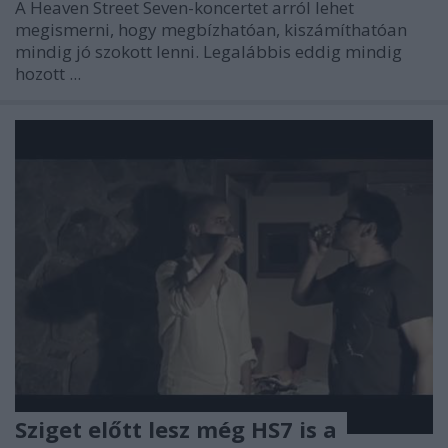
A Heaven Street Seven-koncertet arról lehet
megismerni, hogy megbízhatóan, kiszámíthatóan
mindig jó szokott lenni. Legalábbis eddig mindig
hozott ...
Sziget előtt lesz még HS7 is a