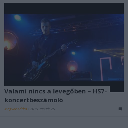
Valami nincs a levegőben – HS7-
koncertbeszámoló
Magyar Ádám
•
2015. január 25.