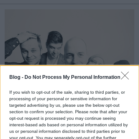
Blog -
Do Not Process My Personal Information
If you wish to opt-out of the sale, sharing to third parties, or
processing of your personal or sensitive information for
Ma lép utoljára színpadra a Heaven
targeted advertising by us, please use the below opt-out
section to confirm your selection. Please note that after your
Street Seven
opt-out request is processed you may continue seeing
Hirdetés
•
2015. augusztus 01.
interest-based ads based on personal information utilized by
us or personal information disclosed to third parties prior to
your opt-out. You may separately opt-out of the further