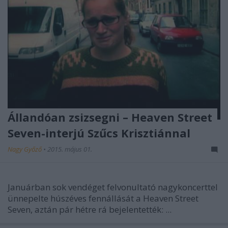
Állandóan zsizsegni – Heaven Street
Seven-interjú Szűcs Krisztiánnal
Nagy Győző
•
2015. május 01.
Januárban sok vendéget felvonultató nagykoncerttel
ünnepelte húszéves fennállását a Heaven Street
Seven, aztán pár hétre rá bejelentették: ...