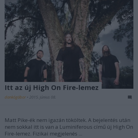
Itt az új High On Fire-lemez
dankógábor
•
2015. június 08.
Matt Pike-ék nem igazán tököltek. A bejelentés után
nem sokkal itt is van a Luminiferous című új High On
Fire-lemez. Fizikai megjelenés ...