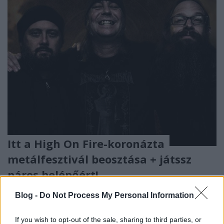
Itt a High On Fire-koronázta
metálfesztivál beosztása + játssz
páros belépőért!
dankógábor
•
2018. augusztus 06.
Blog -
Do Not Process My Personal Information
If you wish to opt-out of the sale, sharing to third parties, or