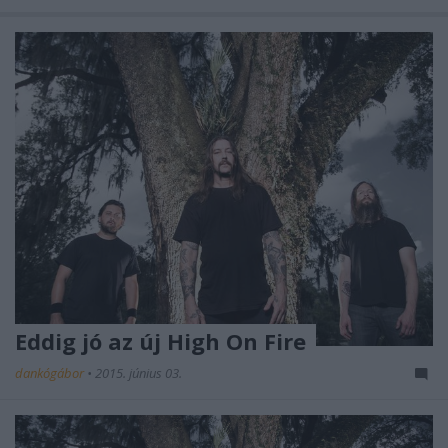
Eddig jó az új High On Fire
dankógábor
•
2015. június 03.