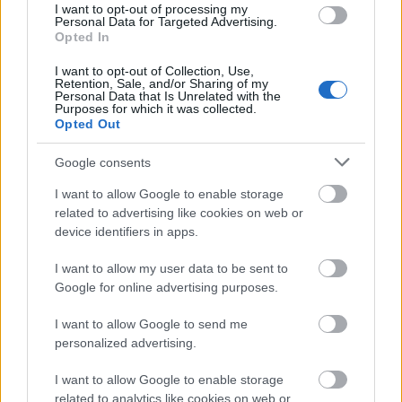
High On Fire. Ráadásul ez lesz az első ...
I want to opt-out of processing my
Personal Data for Targeted Advertising.
Opted In
I want to opt-out of Collection, Use,
Retention, Sale, and/or Sharing of my
Personal Data that Is Unrelated with the
Purposes for which it was collected.
Opted Out
Google consents
I want to allow Google to enable storage
related to advertising like cookies on web or
device identifiers in apps.
I want to allow my user data to be sent to
Google for online advertising purposes.
Végre megint High On Fire-
I want to allow Google to send me
personalized advertising.
klubkoncert Magyarországon
dankógábor
•
2018. április 05.
I want to allow Google to enable storage
related to analytics like cookies on web or