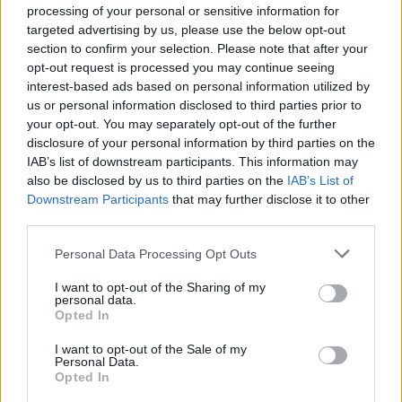
processing of your personal or sensitive information for
targeted advertising by us, please use the below opt-out
section to confirm your selection. Please note that after your
opt-out request is processed you may continue seeing
interest-based ads based on personal information utilized by
us or personal information disclosed to third parties prior to
your opt-out. You may separately opt-out of the further
disclosure of your personal information by third parties on the
IAB’s list of downstream participants. This information may
also be disclosed by us to third parties on the
IAB’s List of
Downstream Participants
that may further disclose it to other
third parties.
Please note that this website/app uses one or more Google
Personal Data Processing Opt Outs
services and may gather and store information including but
not limited to your visit or usage behaviour. You may click to
I want to opt-out of the Sharing of my
personal data.
grant or deny consent to Google and its third-party tags to
Opted In
use your data for below specified purposes in below Google
consent section.
I want to opt-out of the Sale of my
Personal Data.
Nagy öröm a High On Fire-rajongóknak, hogy bő 15
Opted In
év után ismét klubkoncertet ad Magyarországon a