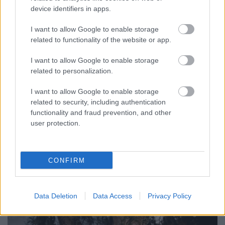
device identifiers in apps.
I want to allow Google to enable storage
related to functionality of the website or app.
I want to allow Google to enable storage
related to personalization.
I want to allow Google to enable storage
related to security, including authentication
functionality and fraud prevention, and other
user protection.
A High On Fire először 2003-ban járt
CONFIRM
Magyarországon. Annak a legendás gödöllői bulinak
volt a főzenekara, ahol a Mastodon lépett fel előttük.
...
Data Deletion
Data Access
Privacy Policy