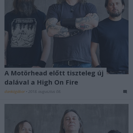
A Motörhead előtt tiszteleg új
dalával a High On Fire
dankógábor
•
2018. augusztus 08.