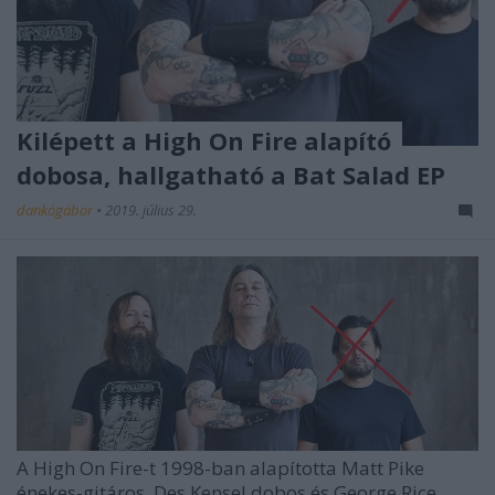
Kilépett a High On Fire alapító
dobosa, hallgatható a Bat Salad EP
dankógábor
•
2019. július 29.
A High On Fire-t 1998-ban alapította Matt Pike
énekes-gitáros, Des Kensel dobos és George Rice