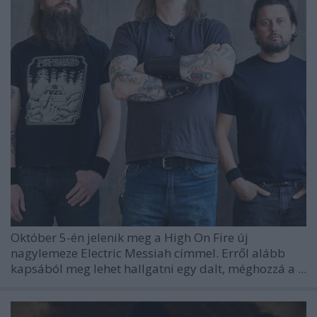
Október 5-én jelenik meg a High On Fire új
nagylemeze Electric Messiah címmel. Erről alább
kapsából meg lehet hallgatni egy dalt, méghozzá a ...