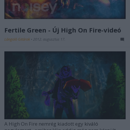
Fertile Green - Új High On Fire-videó
Lángoló Gitárok
•
2012. augusztus 17.
A High On Fire nemrég kiadott egy
kiváló