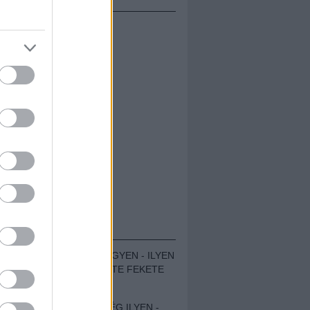
ÁMOLÓK
ZENÉS TÁBOR A HEGYEN - ILYEN
VOLT A VÍRUS SZÜLTE FEKETE
ZAJ FESZTIVÁL
SOHA NEM VOLT MÉG ILYEN -