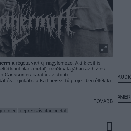
hermia
régóta várt új nagylemeze. Aki kicsit is
feltétlenül blackmetal) zenék világában az biztos
Kim Carlsson és barátai az utóbbi
AUDI
t és leginkább a Kall nevezetű projectben élték ki
#MER
TOVÁBB
premier
depresszív blackmetal