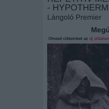
- HYPOTHERM
Lángoló Premier
Megúj
Olvasd cikkeinket az
új oldalu