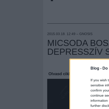
2015.03.18. 12:49 –
GNOSIS
MICSODA BOS
DEPRESSZÍV 
Megúj
Blog -
Do 
Olvasd cikkeinket az
új oldalu
If you wish 
sensitive in
confirm you
continue se
information 
further disc