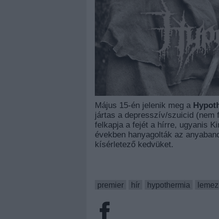
Május 15-én jelenik meg a
Hypot
jártas a depresszív/szuicid (nem 
felkapja a fejét a hírre, ugyanis 
években hanyagolták az anyabandá
kísérletező kedvüket.
premier
hír
hypothermia
lemez