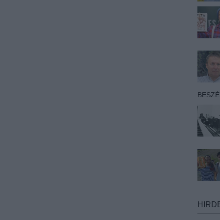
BESZ
HIRD