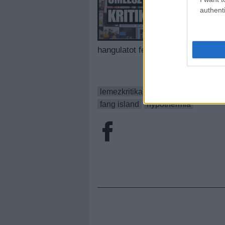
zenekarban. A
authenti
ezer helyen m
Coldplay metál
Hypothermia 
hangulatot fest, mint zenél. Ömlesz
lemezkritika
she and him
ömlesz
fang island
hypothermia