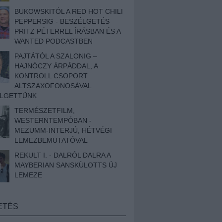
BUKOWSKITÓL A RED HOT CHILI
PEPPERSIG - BESZÉLGETÉS
PRITZ PÉTERREL ÍRÁSBAN ÉS A
WANTED PODCASTBEN
PAJTÁTÓL A SZALONIG –
HAJNÓCZY ÁRPÁDDAL, A
KONTROLL CSOPORT
ALTSZAXOFONOSÁVAL
ÉLGETTÜNK
TERMÉSZETFILM,
WESTERNTEMPÓBAN -
MEZUMM-INTERJÚ, HÉTVÉGI
LEMEZBEMUTATÓVAL
REKULT I. - DALRÓL DALRA A
MAYBERIAN SANSKÜLOTTS ÚJ
LEMEZE
ETÉS