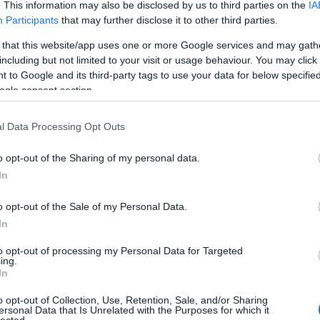
. This information may also be disclosed by us to third parties on the
IA
Participants
that may further disclose it to other third parties.
 that this website/app uses one or more Google services and may gath
including but not limited to your visit or usage behaviour. You may click 
 to Google and its third-party tags to use your data for below specifi
ogle consent section.
l Data Processing Opt Outs
o opt-out of the Sharing of my personal data.
llása alatt szépen belemerült az általa favorizált
In
. A nem ritkán félórás, merengős számaival,
ltétlen természetimádatával a zenekar a zsáner
ít. Kim Carlsson zenekarvezető több csapatban is
o opt-out of the Sale of my Personal Data.
 és szabadidejében szeret
saját véréből és
In
 egyik örök kedvenc albumom -
Skogens hjärta
, 70
hamarosan érkezik az új Svartkonst című
to opt-out of processing my Personal Data for Targeted
ing.
ost meg is lehet hallgatni.
In
o opt-out of Collection, Use, Retention, Sale, and/or Sharing
TOVÁBB
ersonal Data that Is Unrelated with the Purposes for which it
HIRD
lected.