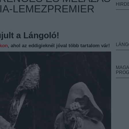
HIRD
IA-LEMEZPREMIER
ult a Lángoló!
LÁNG
nkon
, ahol az eddigieknél jóval több tartalom vár!
MAGA
PRO