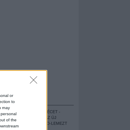
sonal or
HALLGASD!
ection to
ou may
MEGUGROTTÁK A LÉCET -
 personal
MEGHALLGATTUK AZ ÚJ
out of the
PROTEST THE HERO-LEMEZT
 downstream