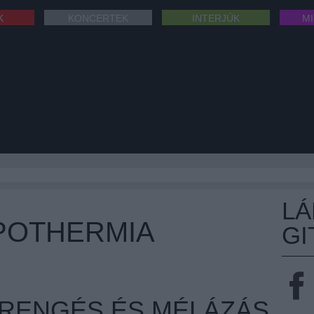
K
KONCERTEK
INTERJÚK
M
L
POTHERMIA
GI
ERENGÉS ÉS MÉLÁZÁS