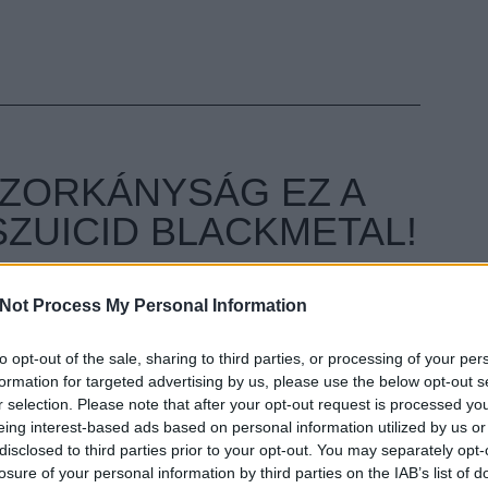
ZORKÁNYSÁG EZ A
SZUICID BLACKMETAL!
ult a Lángoló!
Not Process My Personal Information
nkon
, ahol az eddigieknél jóval több tartalom vár!
to opt-out of the sale, sharing to third parties, or processing of your per
EZT 
formation for targeted advertising by us, please use the below opt-out s
r selection. Please note that after your opt-out request is processed y
eing interest-based ads based on personal information utilized by us or
disclosed to third parties prior to your opt-out. You may separately opt-
losure of your personal information by third parties on the IAB’s list of