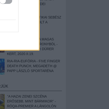
BESZÁMOLÓNK AZ IDEI
SZIGETRŐL
EGY HALLÁSPLASZTIKAI SEBÉSZ
NAPLÓJA - ILYEN VOLT A
SWANSRÓL SZÓLÓ
DOKUMENTUMFILM
MÉLY FÉRFIBÁNAT A MAGAS
ELEFÁNTCSONTTORONYBÓL -
LEPROUS, KLONE @ DÜRER
KERT, 2020.II.19.
RIA-RIA-EUFÓRIA - FIVE FINGER
DEATH PUNCH, MEGADETH @
PAPP LÁSZLÓ SPORTARÉNA
RJÚK
“A HAZAI ZENEI SZCÉNA
ERŐSEBB, MINT BÁRMIKOR” -
RÓQA-PREMIER A LÁNGOLÓN