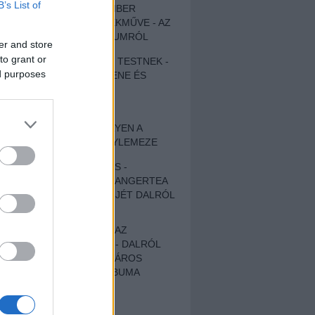
B’s List of
EGY DÜHÖS VÉNEMBER
UNIVERZÁLIS REMEKMŰVE - AZ
ÚJ BOB DYLAN-ALBUMRÓL
er and store
to grant or
ZENE LÉLEKNEK ÉS TESTNEK -
ed purposes
AUTENTIKUS NÉPZENE ÉS
KÖLTÉSZET
ÚJJÁSZÜLETETT
SZOMORKODÁS - ILYEN A
KATATONIA ÚJ NAGYLEMEZE
CROCODILE NERVES -
HALLGASD MEG AZ ANGERTEA
MA MEGJELENT EP-JÉT DALRÓL
DALRA!
A FELELŐSSÉGTŐL AZ
ELLOPOTT FÖLDIG - DALRÓL
DALRA A KÉPZELT VÁROS
SAMIZDAT CÍMŰ ALBUMA
ETÉS