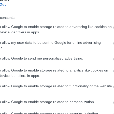
bm
Out
consents
o allow Google to enable storage related to advertising like cookies on
evice identifiers in apps.
o allow my user data to be sent to Google for online advertising
s.
to allow Google to send me personalized advertising.
IS BLACK METAL –
ANYAG
o allow Google to enable storage related to analytics like cookies on
evice identifiers in apps.
BESZ
ult a Lángoló!
o allow Google to enable storage related to functionality of the website
nkon
, ahol az eddigieknél jóval több tartalom vár!
o allow Google to enable storage related to personalization.
el egyértelműen csak mozis karrier melletti
nt a She & Himre. Love Is Allt hallgatva az a fránya
an az emberben, hogy még mindig több van ebben a
o allow Google to enable storage related to security, including