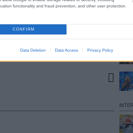
 Fang Island rendkívül ötletesen vágta össze a már
cation functionality and fraud prevention, and other user protection.
egjelent témákat. Az Alcest olyan, mintha a
t játszana, csak elfelejtett volna énekest váltani. A
a vikernesi (burzumi) hagyományokat inkább
tett kritikák.
CONFIRM
TOVÁBB
Data Deletion
Data Access
Privacy Policy
tett anyag
love is all
alcest
ezt hallgasd
INTE