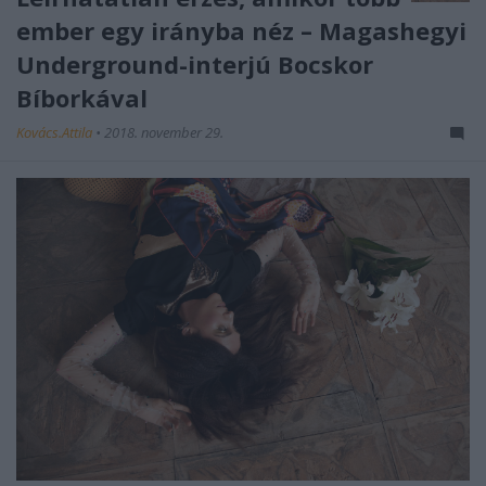
ember egy irányba néz – Magashegyi
Underground-interjú Bocskor
Bíborkával
Kovács.Attila
•
2018. november 29.