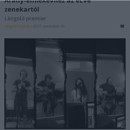
zenekartól
Lángoló premier
Lángoló Gitárok
•
2017. november 10.