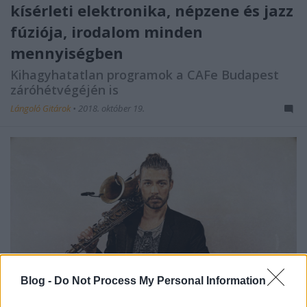
kísérleti elektronika, népzene és jazz
fúziója, irodalom minden
mennyiségben
Kihagyhatatlan programok a CAFe Budapest
záróhétvégéjén is
Lángoló Gitárok
•
2018. október 19.
Blog -
Do Not Process My Personal Information