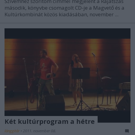
Szívemhez szorítom címmel megjelent a Rájátszás
második, könyvbe csomagolt CD-je a Magvető és a
Kultúrkombinát közös kiadásában, november ...
Két kultúrprogram a hétre
lánggitár
•
2011. november 08.