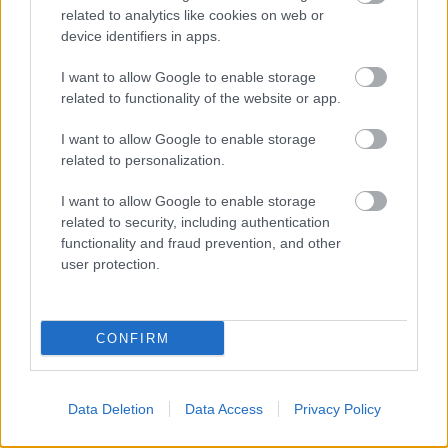
Izgalmas, műfaji határokon átívelő estre készül
related to analytics like cookies on web or
device identifiers in apps.
április 10-én, a költészet napjának előestéjén
Hobo
.
A 38. Budapesti Tavaszi Fesztivál ...
I want to allow Google to enable storage
related to functionality of the website or app.
I want to allow Google to enable storage
related to personalization.
I want to allow Google to enable storage
related to security, including authentication
functionality and fraud prevention, and other
user protection.
CONFIRM
Data Deletion
Data Access
Privacy Policy
Irodalom és rituálfolk - Új dal az
Arany-emlékévhez az eLVe