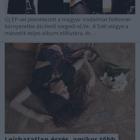
Új EP-vel jelentkezett a magyar irodalmat folkzenei
környezetbe átültető szegedi
eLVe
. A Szél völgye a
második teljes album előfutára, és ...
Leírhatatlan érzés, amikor több