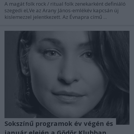
A magát folk rock / ritual folk zenekarként definiáló
szegedi
eLVe
az Arany János-emlékév kapcsán új
kislemezzel jelentkezett. Az Évnapra című ...
Sokszínű programok év végén és
január elején a Gödör Klubban