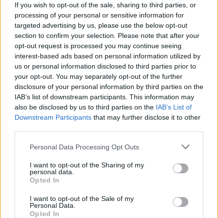
If you wish to opt-out of the sale, sharing to third parties, or
processing of your personal or sensitive information for
targeted advertising by us, please use the below opt-out
section to confirm your selection. Please note that after your
A kubai díva, Marialy Pacheco egy szál zongorával
opt-out request is processed you may continue seeing
varázsolja el a hallgatóságot, Guillaume Perret a
interest-based ads based on personal information utilized by
TRIP Hajón igézi meg a közönséget, míg a ...
us or personal information disclosed to third parties prior to
your opt-out. You may separately opt-out of the further
disclosure of your personal information by third parties on the
IAB’s list of downstream participants. This information may
also be disclosed by us to third parties on the
IAB’s List of
Downstream Participants
that may further disclose it to other
third parties.
Please note that this website/app uses one or more Google
Personal Data Processing Opt Outs
services and may gather and store information including but
not limited to your visit or usage behaviour. You may click to
I want to opt-out of the Sharing of my
personal data.
grant or deny consent to Google and its third-party tags to
Opted In
use your data for below specified purposes in below Google
consent section.
I want to opt-out of the Sale of my
Personal Data.
Opted In