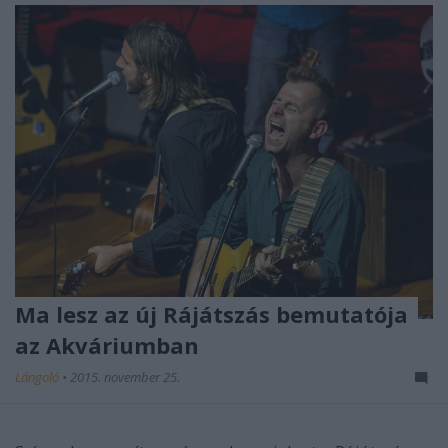
Ma lesz az új Rájátszás bemutatója
az Akváriumban
Lángoló
•
2015. november 25.