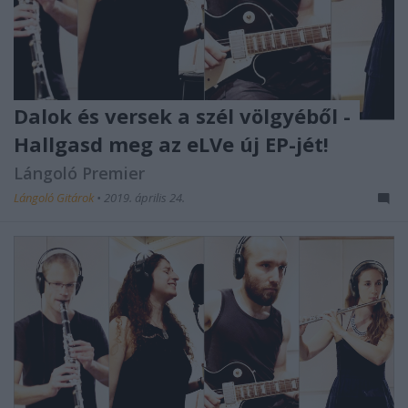
Dalok és versek a szél völgyéből -
Hallgasd meg az eLVe új EP-jét!
Lángoló Premier
Lángoló Gitárok
•
2019. április 24.