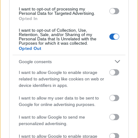
Hobo: Látnokok, költők, csavargók
I want to opt-out of processing my
Personal Data for Targeted Advertising.
Holnap este a Bartók Béla Nemzeti
Opted In
Hangversenyteremben
I want to opt-out of Collection, Use,
Lángoló Gitárok
•
2018. április 09.
Retention, Sale, and/or Sharing of my
Personal Data that Is Unrelated with the
Purposes for which it was collected.
Opted Out
Google consents
I want to allow Google to enable storage
related to advertising like cookies on web or
device identifiers in apps.
I want to allow my user data to be sent to
Google for online advertising purposes.
I want to allow Google to send me
personalized advertising.
I want to allow Google to enable storage