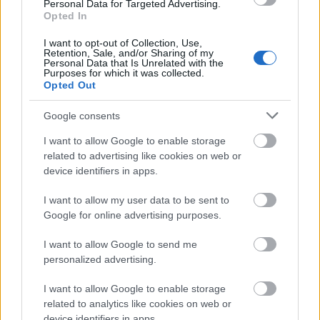
Personal Data for Targeted Advertising.
Opted In
I want to opt-out of Collection, Use,
Retention, Sale, and/or Sharing of my
Personal Data that Is Unrelated with the
Purposes for which it was collected.
Opted Out
Google consents
I want to allow Google to enable storage
related to advertising like cookies on web or
device identifiers in apps.
I want to allow my user data to be sent to
Google for online advertising purposes.
I want to allow Google to send me
personalized advertising.
Ráadásul nem ők kéredzkedtek oda, hanem állítólag
I want to allow Google to enable storage
maga a Deep Purple választotta őket a február 17-ei,
related to analytics like cookies on web or
budapesti koncertjük bemelegítő ...
device identifiers in apps.