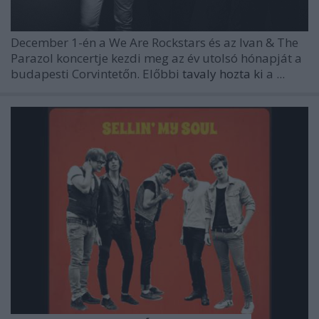
December 1-én a
We Are Rockstars
és az
Ivan & The
Parazol
koncertje kezdi meg az év utolsó hónapját a
budapesti Corvintetőn. Előbbi
tavaly hozta ki
a
...