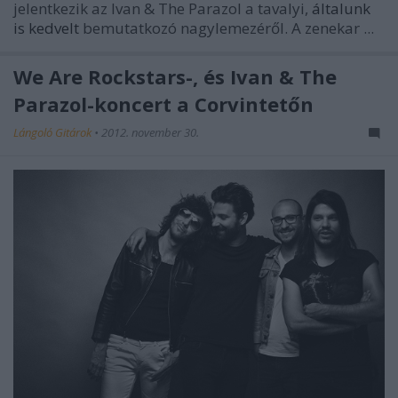
jelentkezik az
Ivan & The Parazol
a tavalyi,
általunk
is kedvelt
bemutatkozó nagylemezéről. A zenekar ...
We Are Rockstars-, és Ivan & The
Parazol-koncert a Corvintetőn
Lángoló Gitárok
•
2012. november 30.