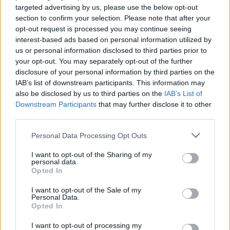
targeted advertising by us, please use the below opt-out
section to confirm your selection. Please note that after your
opt-out request is processed you may continue seeing
interest-based ads based on personal information utilized by
us or personal information disclosed to third parties prior to
your opt-out. You may separately opt-out of the further
disclosure of your personal information by third parties on the
IAB’s list of downstream participants. This information may
also be disclosed by us to third parties on the
IAB’s List of
Downstream Participants
that may further disclose it to other
A South By Southwest (
SXSW
) az Egyesült Államok,
third parties.
és talán a világ legfontosabb showcase eseménye,
ahol a többezres tömeg mellett egymáson ...
Please note that this website/app uses one or more Google
Personal Data Processing Opt Outs
services and may gather and store information including but
Az Ivan and the Parazol lesz a Deep
not limited to your visit or usage behaviour. You may click to
I want to opt-out of the Sharing of my
personal data.
grant or deny consent to Google and its third-party tags to
Purple előzenekara
Opted In
use your data for below specified purposes in below Google
consent section.
dankógábor
•
2014. január 29.
I want to opt-out of the Sale of my
Personal Data.
Opted In
I want to opt-out of processing my