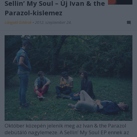
Sellin’ My Soul – Új Ivan & the
Parazol-kislemez
Lángoló Gitárok
•
2012. szeptember 24.
Október közepén jelenik meg az
Ivan & the Parazol
debütáló nagylemeze. A
Sellin' My Soul
EP ennek az