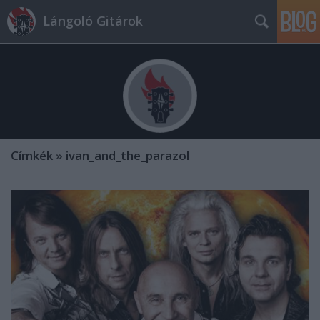
Lángoló Gitárok
Címkék
»
ivan_and_the_parazol