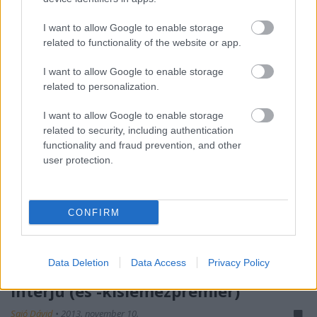
I want to allow Google to enable storage
related to functionality of the website or app.
I want to allow Google to enable storage
related to personalization.
I want to allow Google to enable storage
related to security, including authentication
functionality and fraud prevention, and other
user protection.
CONFIRM
Itt sír mindenki a totális szabadság
Data Deletion
Data Access
Privacy Policy
közepén - Ivan and the Parazol-
interjú (és -kislemezpremier)
Sajó Dávid
•
2013. november 10.