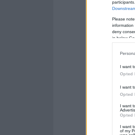
participants
Downstream 
Please note
information 
deny consent
in below Go
Persona
I want t
Opted 
I want t
Opted 
I want 
Advertis
Opted 
I want t
of my P
was col