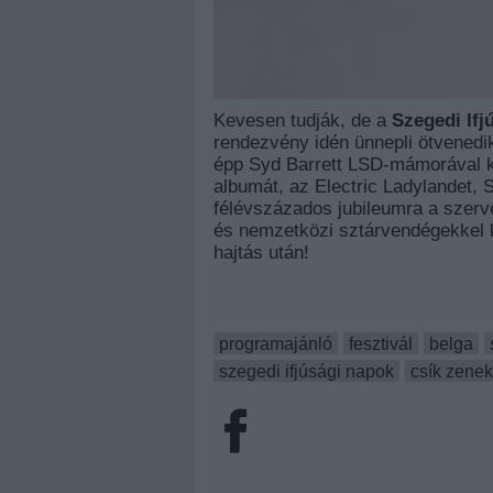
Kevesen tudják, de a
Szegedi Ifj
rendezvény idén ünnepli ötvenedi
épp Syd Barrett LSD-mámorával kü
albumát, az Electric Ladylandet, S
félévszázados jubileumra a szerv
és nemzetközi sztárvendégekkel k
hajtás után!
programajánló
fesztivál
belga
szegedi ifjúsági napok
csík zenek