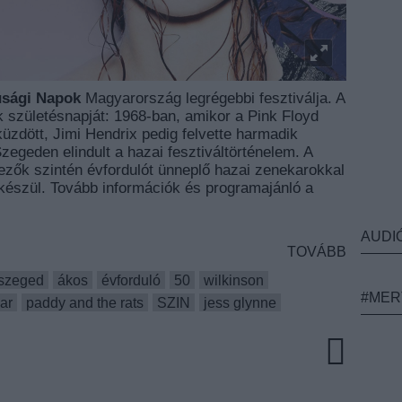
úsági Napok
Magyarország legrégebbi fesztiválja. A
k születésnapját: 1968-ban, amikor a Pink Floyd
zdött, Jimi Hendrix pedig felvette harmadik
zegeden elindult a hazai fesztiváltörténelem. A
ezők szintén évfordulót ünneplő hazai zenekarokkal
észül. Tovább információk és programajánló a
AUDI
TOVÁBB
szeged
ákos
évforduló
50
wilkinson
#MER
ar
paddy and the rats
SZIN
jess glynne