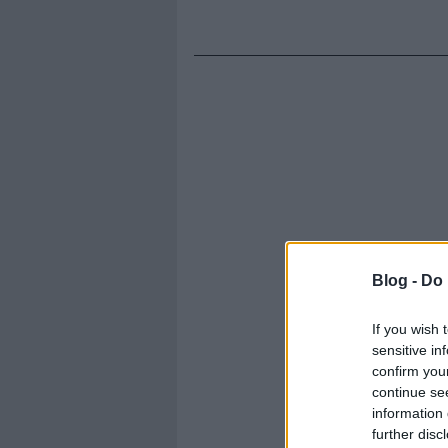
Blog -
Do 
If you wish 
sensitive in
confirm you
continue se
information 
further disc