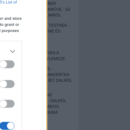
B’s List of
EGY DÜHÖS VÉNEMBER
UNIVERZÁLIS REMEKMŰVE - AZ
ÚJ BOB DYLAN-ALBUMRÓL
er and store
to grant or
ZENE LÉLEKNEK ÉS TESTNEK -
ed purposes
AUTENTIKUS NÉPZENE ÉS
KÖLTÉSZET
ÚJJÁSZÜLETETT
SZOMORKODÁS - ILYEN A
KATATONIA ÚJ NAGYLEMEZE
CROCODILE NERVES -
HALLGASD MEG AZ ANGERTEA
MA MEGJELENT EP-JÉT DALRÓL
DALRA!
A FELELŐSSÉGTŐL AZ
ELLOPOTT FÖLDIG - DALRÓL
DALRA A KÉPZELT VÁROS
SAMIZDAT CÍMŰ ALBUMA
ETÉS