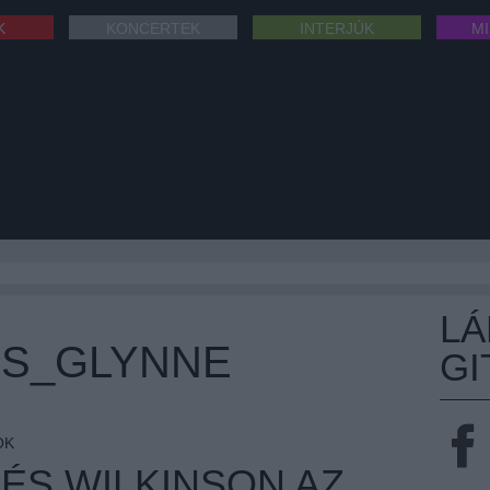
K
KONCERTEK
INTERJÚK
M
L
SS_GLYNNE
GI
OK
ÉS WILKINSON AZ