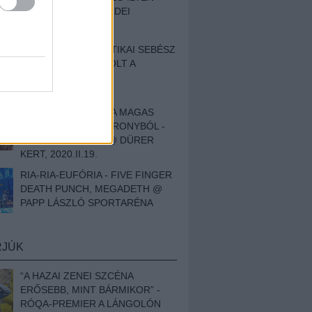
BESZÁMOLÓNK AZ IDEI
SZIGETRŐL
EGY HALLÁSPLASZTIKAI SEBÉSZ
NAPLÓJA - ILYEN VOLT A
SWANSRÓL SZÓLÓ
DOKUMENTUMFILM
MÉLY FÉRFIBÁNAT A MAGAS
ELEFÁNTCSONTTORONYBÓL -
LEPROUS, KLONE @ DÜRER
KERT, 2020.II.19.
RIA-RIA-EUFÓRIA - FIVE FINGER
DEATH PUNCH, MEGADETH @
PAPP LÁSZLÓ SPORTARÉNA
RJÚK
“A HAZAI ZENEI SZCÉNA
ERŐSEBB, MINT BÁRMIKOR” -
RÓQA-PREMIER A LÁNGOLÓN