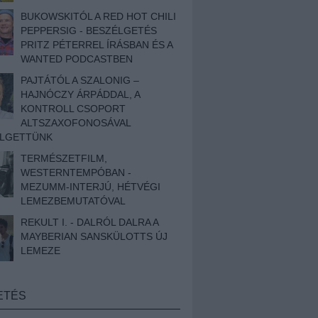
BUKOWSKITÓL A RED HOT CHILI
PEPPERSIG - BESZÉLGETÉS
PRITZ PÉTERREL ÍRÁSBAN ÉS A
WANTED PODCASTBEN
PAJTÁTÓL A SZALONIG –
HAJNÓCZY ÁRPÁDDAL, A
KONTROLL CSOPORT
ALTSZAXOFONOSÁVAL
ÉLGETTÜNK
TERMÉSZETFILM,
WESTERNTEMPÓBAN -
MEZUMM-INTERJÚ, HÉTVÉGI
LEMEZBEMUTATÓVAL
REKULT I. - DALRÓL DALRA A
MAYBERIAN SANSKÜLOTTS ÚJ
LEMEZE
ETÉS