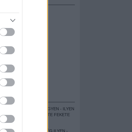
ÁMOLÓK
ZENÉS TÁBOR A HEGYEN - ILYEN
VOLT A VÍRUS SZÜLTE FEKETE
ZAJ FESZTIVÁL
SOHA NEM VOLT MÉG ILYEN -