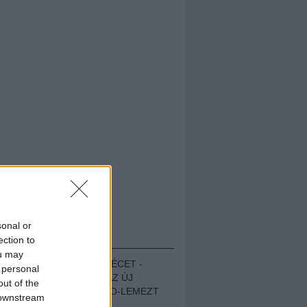
sonal or
HALLGASD!
ection to
ou may
MEGUGROTTÁK A LÉCET -
 personal
MEGHALLGATTUK AZ ÚJ
out of the
PROTEST THE HERO-LEMEZT
 downstream