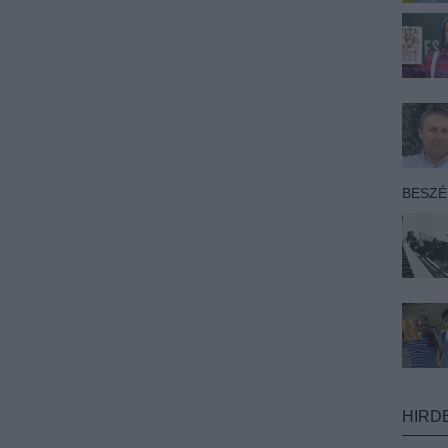
BESZ
HIRD