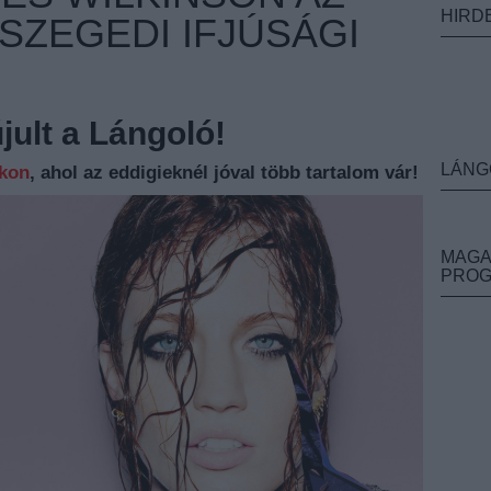
HIRD
 SZEGEDI IFJÚSÁGI
ult a Lángoló!
LÁNG
nkon
, ahol az eddigieknél jóval több tartalom vár!
MAGA
PRO