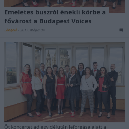
Emeletes buszról énekli körbe a
fővárost a Budapest Voices
Lángoló
•
2017. május 04.
Öt koncertet ad egy délután leforgása alatt a