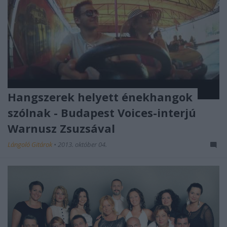
Hangszerek helyett énekhangok
szólnak - Budapest Voices-interjú
Warnusz Zsuzsával
Lángoló Gitárok
•
2013. október 04.