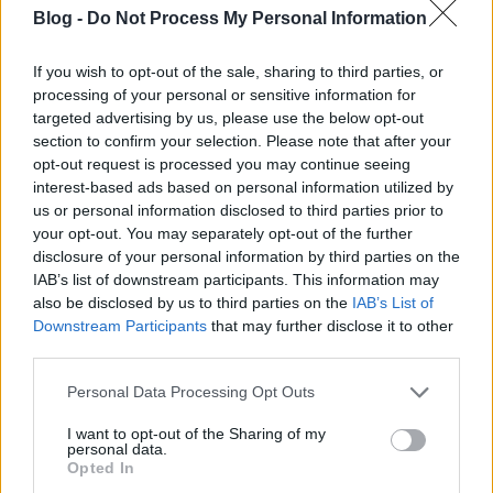
Blog -
Do Not Process My Personal Information
If you wish to opt-out of the sale, sharing to third parties, or
Az Anna & the Barbies Gombóc című dalát is
processing of your personal or sensitive information for
átdolgozta a Budapest Voices, és az átirathoz videó
targeted advertising by us, please use the below opt-out
készült a kórus Petőfi Akusztik koncertjén. A ...
section to confirm your selection. Please note that after your
opt-out request is processed you may continue seeing
interest-based ads based on personal information utilized by
us or personal information disclosed to third parties prior to
your opt-out. You may separately opt-out of the further
disclosure of your personal information by third parties on the
IAB’s list of downstream participants. This information may
also be disclosed by us to third parties on the
IAB’s List of
Downstream Participants
that may further disclose it to other
third parties.
Please note that this website/app uses one or more Google
Personal Data Processing Opt Outs
services and may gather and store information including but
not limited to your visit or usage behaviour. You may click to
I want to opt-out of the Sharing of my
personal data.
grant or deny consent to Google and its third-party tags to
Opted In
use your data for below specified purposes in below Google