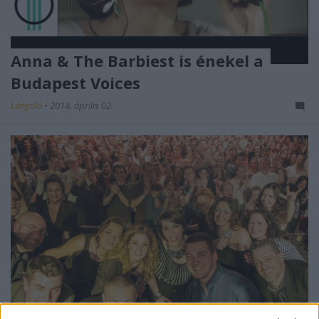
Anna & The Barbiest is énekel a
Budapest Voices
Lángoló
•
2014. április 02.