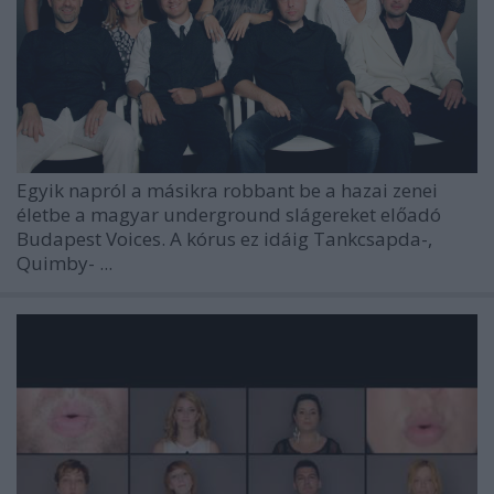
Egyik napról a másikra robbant be a hazai zenei
életbe a magyar underground slágereket előadó
Budapest Voices. A kórus ez idáig Tankcsapda-,
Quimby- ...