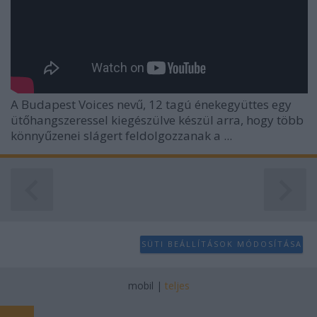
A Budapest Voices nevű, 12 tagú énekegyüttes egy
ütőhangszeressel kiegészülve készül arra, hogy több
könnyűzenei slágert feldolgozzanak a ...
SÜTI BEÁLLÍTÁSOK MÓDOSÍTÁSA
mobil
|
teljes