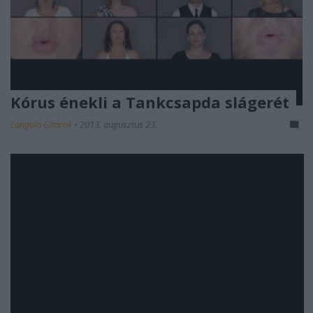
Kórus énekli a Tankcsapda slágerét
Lángoló Gitárok
•
2013. augusztus 23.