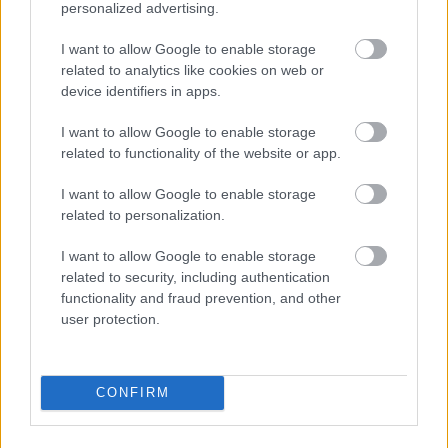
Ahogy azt már
előző posztunkban
írtuk, a soktagú
personalized advertising.
Budapest Voices kórus 14 dalt énekelt fel a Petőfi
I want to allow Google to enable storage
Akusztik rádióműsor számára. Ebből ...
related to analytics like cookies on web or
device identifiers in apps.
I want to allow Google to enable storage
related to functionality of the website or app.
I want to allow Google to enable storage
related to personalization.
I want to allow Google to enable storage
related to security, including authentication
functionality and fraud prevention, and other
user protection.
CONFIRM
Péterfy Borit énekel a Budapest
Voices