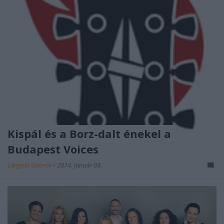
Kispál és a Borz-dalt énekel a
Budapest Voices
Lángoló Gitárok
•
2014. január 08.