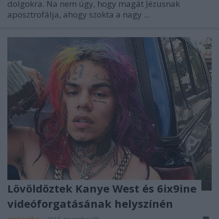
dolgokra. Na nem úgy, hogy magát Jézusnak
aposztrofálja, ahogy szokta a nagy ...
Lövöldöztek Kanye West és 6ix9ine
videóforgatásának helyszínén
dankógábor
•
2018. november 09.