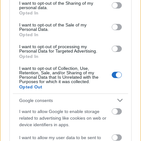
not limited to your visit or usage behaviour. You may click to
I want to opt-out of the Sharing of my
personal data.
grant or deny consent to Google and its third-party tags to
Opted In
use your data for below specified purposes in below Google
consent section.
I want to opt-out of the Sale of my
Personal Data.
Opted In
Az opera annyira valóságos, hogy november 24-én
be is mutatják a Hollywood Bowl-ban, Los
I want to opt-out of processing my
Angelesben. Az opera Nebuchadnezzarról szól, aki
Personal Data for Targeted Advertising.
Opted In
az ...
I want to opt-out of Collection, Use,
Retention, Sale, and/or Sharing of my
Personal Data that Is Unrelated with the
Purposes for which it was collected.
Opted Out
Google consents
I want to allow Google to enable storage
related to advertising like cookies on web or
device identifiers in apps.
I want to allow my user data to be sent to