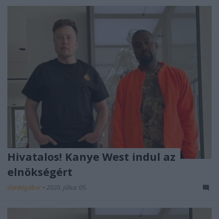
Hivatalos! Kanye West indul az
elnökségért
dankógábor
•
2020. július 05.