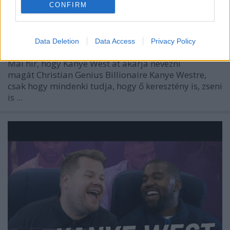
CONFIRM
Data Deletion
Data Access
Privacy Policy
Mai hír, hogy Kanye West át akarja nevezni
magát Christian Genius Billionaire Kanye Westre,
csak hogy mindenki tudja, hogy ő keresztény is, zseni
is ...