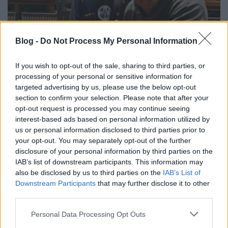
Blog -
Do Not Process My Personal Information
If you wish to opt-out of the sale, sharing to third parties, or
processing of your personal or sensitive information for
Kanye West írt egy operát és Dr. Dre-
targeted advertising by us, please use the below opt-out
vel dolgozik a Jesus Is King II-n
section to confirm your selection. Please note that after your
opt-out request is processed you may continue seeing
dankógábor
•
2019. november 19.
interest-based ads based on personal information utilized by
us or personal information disclosed to third parties prior to
your opt-out. You may separately opt-out of the further
disclosure of your personal information by third parties on the
IAB’s list of downstream participants. This information may
also be disclosed by us to third parties on the
IAB’s List of
Downstream Participants
that may further disclose it to other
third parties.
Please note that this website/app uses one or more Google
Personal Data Processing Opt Outs
services and may gather and store information including but