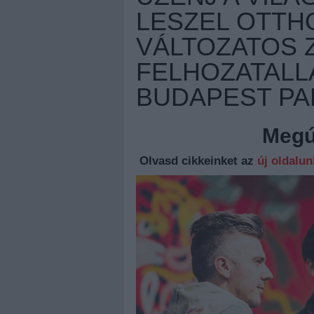
LESZEL OTTHO
VÁLTOZATOS 
FELHOZATALLA
BUDAPEST PA
Megúj
Olvasd cikkeinket az
új oldalu