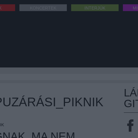
K
KONCERTEK
INTERJÚK
M
L
UZÁRÁSI_PIKNIK
GI
OK
GNAK, MA NEM