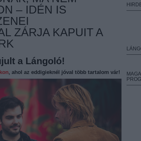
HIRD
N – IDÉN IS
ZENEI
L ZÁRJA KAPUIT A
RK
LÁNG
ult a Lángoló!
nkon
, ahol az eddigieknél jóval több tartalom vár!
MAGA
PRO