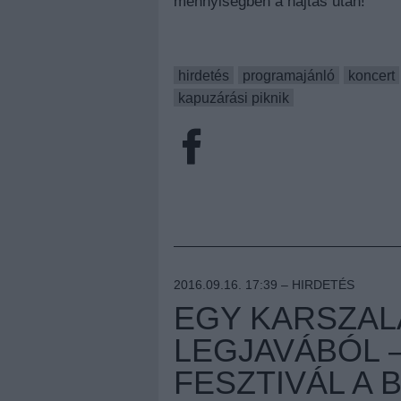
mennyiségben a hajtás után!
hirdetés
programajánló
koncert
kapuzárási piknik
2016.09.16. 17:39 –
HIRDETÉS
EGY KARSZAL
LEGJAVÁBÓL –
FESZTIVÁL A