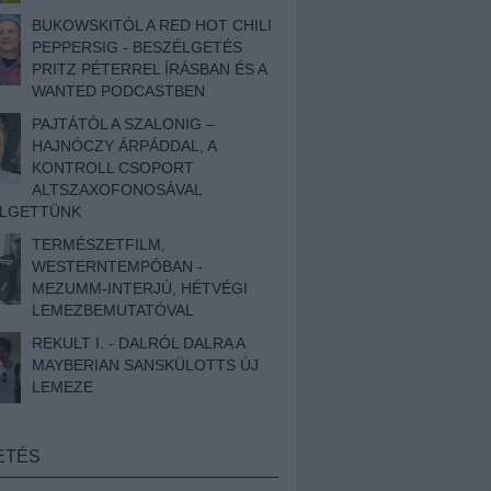
BUKOWSKITÓL A RED HOT CHILI
PEPPERSIG - BESZÉLGETÉS
PRITZ PÉTERREL ÍRÁSBAN ÉS A
WANTED PODCASTBEN
PAJTÁTÓL A SZALONIG –
HAJNÓCZY ÁRPÁDDAL, A
KONTROLL CSOPORT
ALTSZAXOFONOSÁVAL
ÉLGETTÜNK
TERMÉSZETFILM,
WESTERNTEMPÓBAN -
MEZUMM-INTERJÚ, HÉTVÉGI
LEMEZBEMUTATÓVAL
REKULT I. - DALRÓL DALRA A
MAYBERIAN SANSKÜLOTTS ÚJ
LEMEZE
ETÉS