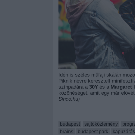
Idén is széles műfaji skálán moz
Piknik névre keresztelt minifeszti
színpadára a
30Y
és a
Margaret 
közönéséget, amit egy már elővét
Sinco.hu)
budapest
sajtóközlemény
progr
brains
budapest park
kapuzárási