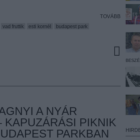
TOVÁBB
vad fruttik
esti kornél
budapest park
BESZ
AGNYI A NYÁR
 KAPUZÁRÁSI PIKNIK
 BUDAPEST PARKBAN
HIRD