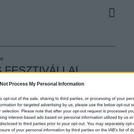
OK
FESZTIVÁLLAL
K ÉVADÁT A
Not Process My Personal Information
RK
to opt-out of the sale, sharing to third parties, or processing of your per
EZT 
formation for targeted advertising by us, please use the below opt-out s
ult a Lángoló!
r selection. Please note that after your opt-out request is processed y
eing interest-based ads based on personal information utilized by us or
nkon
, ahol az eddigieknél jóval több tartalom vár!
disclosed to third parties prior to your opt-out. You may separately opt-
losure of your personal information by third parties on the IAB’s list of