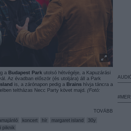
og a
Budapest Park
utolsó hétvégéje, a Kapuzárási
AUDI
vál. Az évadban először (és utoljára) áll a Park
Island
is, a zárónapon pedig a
Brains
hívja táncra a
elben teltházas Necc Party követ majd.
(Fotó:
#MER
TOVÁBB
amajánló
koncert
hír
margaret island
30y
 piknik