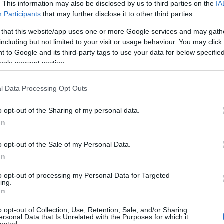
. This information may also be disclosed by us to third parties on the
IA
Participants
that may further disclose it to other third parties.
 that this website/app uses one or more Google services and may gath
including but not limited to your visit or usage behaviour. You may click 
 to Google and its third-party tags to use your data for below specifi
ogle consent section.
l Data Processing Opt Outs
o opt-out of the Sharing of my personal data.
In
o opt-out of the Sale of my Personal Data.
In
to opt-out of processing my Personal Data for Targeted
ing.
In
 tudhat maga mögött a
Budapest Park
. Persze
o opt-out of Collection, Use, Retention, Sale, and/or Sharing
ersonal Data that Is Unrelated with the Purposes for which it
rat, inkább úgy döntöttek, meghosszabbítják:
HIRD
lected.