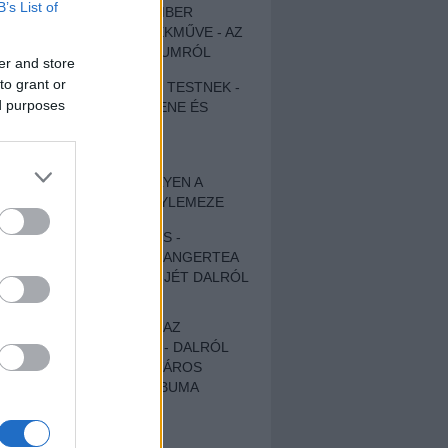
B’s List of
EGY DÜHÖS VÉNEMBER
UNIVERZÁLIS REMEKMŰVE - AZ
ÚJ BOB DYLAN-ALBUMRÓL
er and store
to grant or
ZENE LÉLEKNEK ÉS TESTNEK -
ed purposes
AUTENTIKUS NÉPZENE ÉS
KÖLTÉSZET
ÚJJÁSZÜLETETT
SZOMORKODÁS - ILYEN A
KATATONIA ÚJ NAGYLEMEZE
CROCODILE NERVES -
HALLGASD MEG AZ ANGERTEA
MA MEGJELENT EP-JÉT DALRÓL
DALRA!
A FELELŐSSÉGTŐL AZ
ELLOPOTT FÖLDIG - DALRÓL
DALRA A KÉPZELT VÁROS
SAMIZDAT CÍMŰ ALBUMA
ETÉS