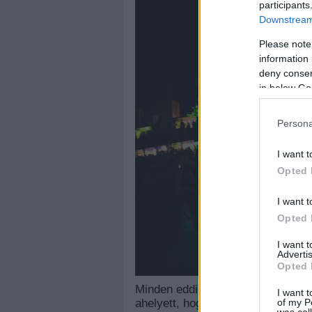
participants
Downstream 
Please note
information 
deny consent
in below Go
Persona
I want t
Opted 
I want t
Opted 
I want 
Advertis
Opted 
Minden eddiginél erősebb évadot
I want t
of my P
ahelyett, hogy búcsúztatnák a nya
was col