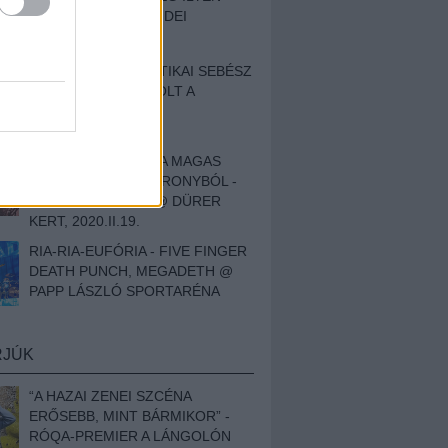
BESZÁMOLÓNK AZ IDEI
SZIGETRŐL
EGY HALLÁSPLASZTIKAI SEBÉSZ
NAPLÓJA - ILYEN VOLT A
SWANSRÓL SZÓLÓ
DOKUMENTUMFILM
MÉLY FÉRFIBÁNAT A MAGAS
ELEFÁNTCSONTTORONYBÓL -
LEPROUS, KLONE @ DÜRER
KERT, 2020.II.19.
RIA-RIA-EUFÓRIA - FIVE FINGER
DEATH PUNCH, MEGADETH @
PAPP LÁSZLÓ SPORTARÉNA
RJÚK
“A HAZAI ZENEI SZCÉNA
ERŐSEBB, MINT BÁRMIKOR” -
RÓQA-PREMIER A LÁNGOLÓN