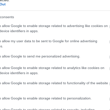
g várják még a látogatókat.
A Kapuzárási Piknik
Out
ellépői közt ott van az idén egyetlen önálló parkos
 ultramenő táncosokkal és dívákkal kiegészülő
lsó budapesti koncertjét adó Punnany Massif.
consents
o allow Google to enable storage related to advertising like cookies on
TOVÁBB
evice identifiers in apps.
koncert
hír
budapest park
kapuzárási piknik
o allow my user data to be sent to Google for online advertising
s.
to allow Google to send me personalized advertising.
o allow Google to enable storage related to analytics like cookies on
evice identifiers in apps.
BESZ
o allow Google to enable storage related to functionality of the website
A JÁTSZIK
o allow Google to enable storage related to personalization.
A VAD FRUTTIK
o allow Google to enable storage related to security, including