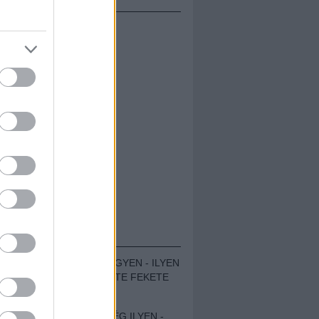
ÁMOLÓK
ZENÉS TÁBOR A HEGYEN - ILYEN
VOLT A VÍRUS SZÜLTE FEKETE
ZAJ FESZTIVÁL
SOHA NEM VOLT MÉG ILYEN -