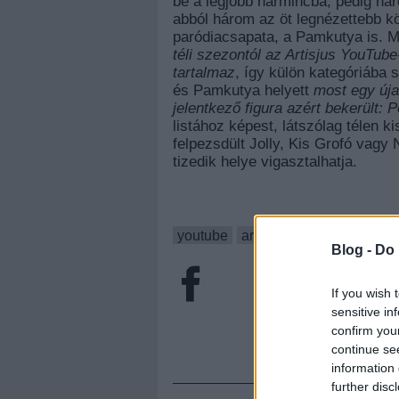
be a legjobb harmincba, pedig hár
abból három az öt legnézettebb kö
paródiacsapata, a Pamkutya is. M
téli szezontól az Artisjus YouTube
tartalmaz
, így külön kategóriába s
és Pamkutya helyett
most egy úja
jelentkező figura azért bekerült: 
listához képest, látszólag télen 
felpezsdült Jolly, Kis Grofó vagy 
tizedik helye vigasztalhatja.
youtube
artisjus
hír
majka
ka
Blog -
Do 
If you wish 
sensitive in
confirm you
continue se
information 
further disc