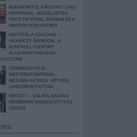
BUKOWSKITÓL A RED HOT CHILI
PEPPERSIG - BESZÉLGETÉS
PRITZ PÉTERREL ÍRÁSBAN ÉS A
WANTED PODCASTBEN
PAJTÁTÓL A SZALONIG –
HAJNÓCZY ÁRPÁDDAL, A
KONTROLL CSOPORT
ALTSZAXOFONOSÁVAL
ÉLGETTÜNK
TERMÉSZETFILM,
WESTERNTEMPÓBAN -
MEZUMM-INTERJÚ, HÉTVÉGI
LEMEZBEMUTATÓVAL
REKULT I. - DALRÓL DALRA A
MAYBERIAN SANSKÜLOTTS ÚJ
LEMEZE
ETÉS