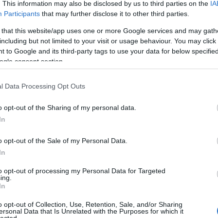
. This information may also be disclosed by us to third parties on the
IA
Participants
that may further disclose it to other third parties.
HÍMIVAROMBÓL A
 that this website/app uses one or more Google services and may gath
including but not limited to your visit or usage behaviour. You may click 
MÉG BŐVEN NINCS
 to Google and its third-party tags to use your data for below specifi
LEX-MÁNIÁNAK
ogle consent section.
l Data Processing Opt Outs
ult a Lángoló!
o opt-out of the Sharing of my personal data.
nkon
, ahol az eddigieknél jóval több tartalom vár!
In
o opt-out of the Sale of my Personal Data.
In
to opt-out of processing my Personal Data for Targeted
ing.
In
o opt-out of Collection, Use, Retention, Sale, and/or Sharing
ersonal Data that Is Unrelated with the Purposes for which it
HIRD
lected.