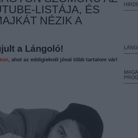
HIRD
TUBE-LISTÁJA, ÉS
AJKÁT NÉZIK A
ult a Lángoló!
LÁNG
nkon
, ahol az eddigieknél jóval több tartalom vár!
MAGA
PRO