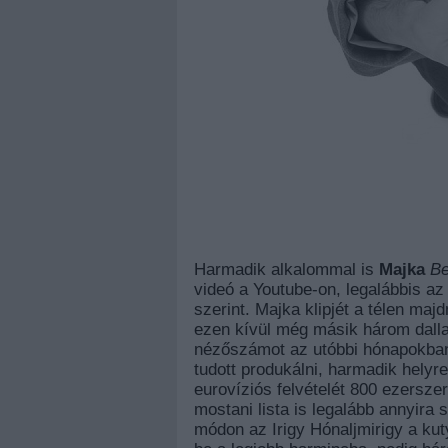
Harmadik alkalommal is
Majka
Be
videó a Youtube-on, legalábbis a
szerint. Majka klipjét a télen m
ezen kívül még másik három dallal 
nézőszámot az utóbbi hónapokba
tudott produkálni, harmadik helyr
eurovíziós felvételét 800 ezersze
mostani lista is legalább annyira
módon az Irigy Hónaljmirigy a kut