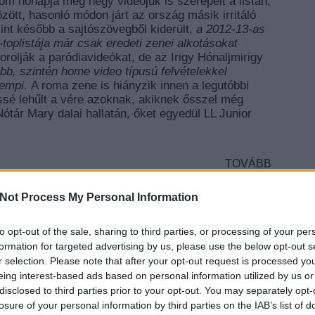
om hónapja még négy videójuk is szerepelt a listán,
zött, hasonló módon járt az ország másik irritáló
int később a sajtószövegből kiderült,
a 2012-13-as
-toplistája már csak eredeti zenei alkotásokat
orolják a paródiavideókat, de az Irigy Hónaljmirigy
bb, szintén home video típusú felvételekkel
Pempi.
A roma zene is hiányzik innen a legutóbbi
kissé lehűlt a vére azoknak, akiknek ősszel még
Nótár Mary dalai hallatán, őket egyedül LL Junior
TOVÁBB
sza tibi
mr busta
byealex
Not Process My Personal Information
to opt-out of the sale, sharing to third parties, or processing of your per
EZT 
formation for targeted advertising by us, please use the below opt-out s
r selection. Please note that after your opt-out request is processed y
eing interest-based ads based on personal information utilized by us or
disclosed to third parties prior to your opt-out. You may separately opt-
losure of your personal information by third parties on the IAB’s list of