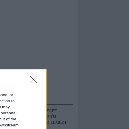
sonal or
HALLGASD!
ection to
ou may
MEGUGROTTÁK A LÉCET -
 personal
MEGHALLGATTUK AZ ÚJ
out of the
PROTEST THE HERO-LEMEZT
 downstream