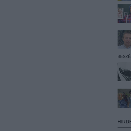
BESZ
HIRD