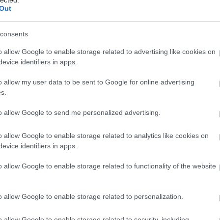
Out
consents
o allow Google to enable storage related to advertising like cookies on
evice identifiers in apps.
re még nem unjuk az óriási felhajtást
ByeAlex
o allow my user data to be sent to Google for online advertising
 magunkat röhögni az egyre több paródiavideón és
s.
szetesen pár napon belül mi is gyűlölni fogunk már
tya és az Irigy Hónaljmirigy verziója is, jó három
to allow Google to send me personalized advertising.
tatunk három paródiavideót, egyikben Kasza Tibi
lass FM-es Polgár Peti süti el a létező összes
 mi személyes kedvencünket ByeAxeltől, amin
o allow Google to enable storage related to analytics like cookies on
evice identifiers in apps.
BESZ
o allow Google to enable storage related to functionality of the website
TOVÁBB
 tibi
kedvesem
byealex
o allow Google to enable storage related to personalization.
o allow Google to enable storage related to security, including