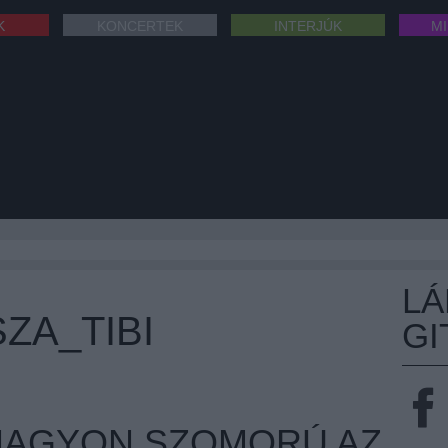
K
KONCERTEK
INTERJÚK
M
L
ZA_TIBI
GI
NAGYON SZOMORÚ AZ