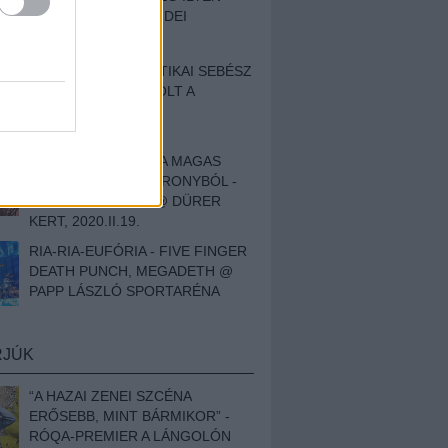
BESZÁMOLÓNK AZ IDEI
SZIGETRŐL
EGY HALLÁSPLASZTIKAI SEBÉSZ
NAPLÓJA - ILYEN VOLT A
SWANSRÓL SZÓLÓ
DOKUMENTUMFILM
MÉLY FÉRFIBÁNAT A MAGAS
ELEFÁNTCSONTTORONYBÓL -
LEPROUS, KLONE @ DÜRER
KERT, 2020.II.19.
RIA-RIA-EUFÓRIA - FIVE FINGER
DEATH PUNCH, MEGADETH @
PAPP LÁSZLÓ SPORTARÉNA
RJÚK
“A HAZAI ZENEI SZCÉNA
ERŐSEBB, MINT BÁRMIKOR” -
RÓQA-PREMIER A LÁNGOLÓN