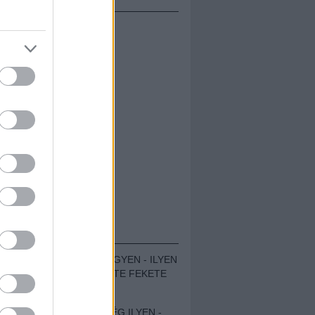
ÁMOLÓK
ZENÉS TÁBOR A HEGYEN - ILYEN
VOLT A VÍRUS SZÜLTE FEKETE
ZAJ FESZTIVÁL
SOHA NEM VOLT MÉG ILYEN -