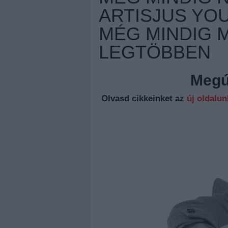
ARTISJUS YOU
MÉG MINDIG M
LEGTÖBBEN
Megúj
Olvasd cikkeinket az
új oldalu