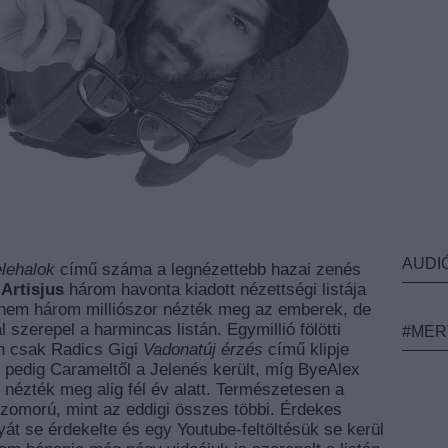
AUDI
lehalok
című száma a legnézettebb hazai zenés
z
Artisjus
három havonta kiadott nézettségi listája
ajdnem három milliószor nézték meg az emberek, de
szerepel a harmincas listán. Egymillió fölötti
#MER
n csak Radics Gigi
Vadonatúj érzés
című klipje
e pedig Carameltől a Jelenés került, míg
ByeAlex
r nézték meg alig fél év alatt. Természetesen a
 szomorú, mint az eddigi összes többi. Érdekes
yát se érdekelte és egy Youtube-feltöltésük se kerül