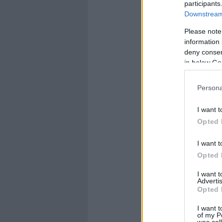
participants
Downstream 
Please note
information 
deny consent
in below Go
Persona
I want t
Opted 
I want t
Opted 
I want 
Advertis
Opted 
I want t
of my P
was col