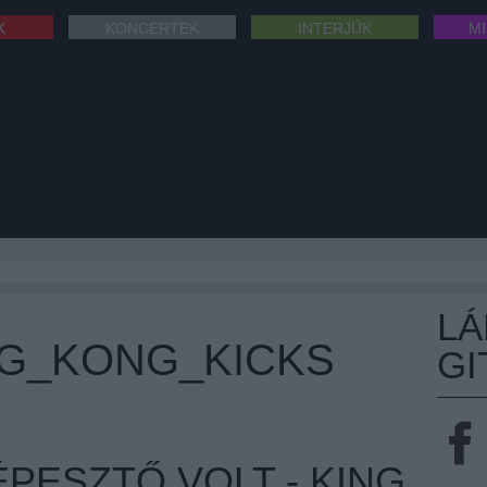
K
KONCERTEK
INTERJÚK
M
L
NG_KONG_KICKS
GI
ÉPESZTŐ VOLT - KING