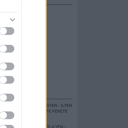
ÁMOLÓK
ZENÉS TÁBOR A HEGYEN - ILYEN
VOLT A VÍRUS SZÜLTE FEKETE
ZAJ FESZTIVÁL
SOHA NEM VOLT MÉG ILYEN -