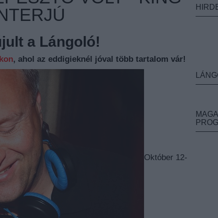
HIRD
INTERJÚ
ult a Lángoló!
nkon
, ahol az eddigieknél jóval több tartalom vár!
LÁNG
MAGA
PRO
Október 12-