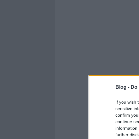
Blog -
Do 
If you wish 
sensitive in
confirm you
continue se
information 
further disc