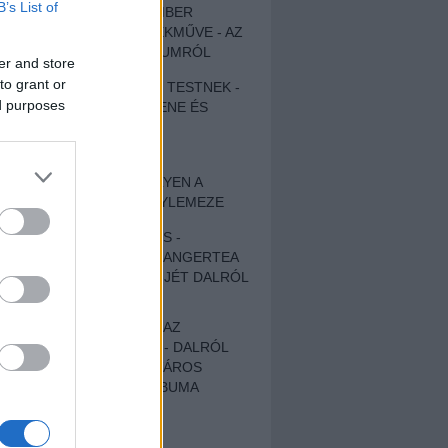
B’s List of
EGY DÜHÖS VÉNEMBER
UNIVERZÁLIS REMEKMŰVE - AZ
ÚJ BOB DYLAN-ALBUMRÓL
er and store
to grant or
ZENE LÉLEKNEK ÉS TESTNEK -
ed purposes
AUTENTIKUS NÉPZENE ÉS
KÖLTÉSZET
ÚJJÁSZÜLETETT
SZOMORKODÁS - ILYEN A
KATATONIA ÚJ NAGYLEMEZE
CROCODILE NERVES -
HALLGASD MEG AZ ANGERTEA
MA MEGJELENT EP-JÉT DALRÓL
DALRA!
A FELELŐSSÉGTŐL AZ
ELLOPOTT FÖLDIG - DALRÓL
DALRA A KÉPZELT VÁROS
SAMIZDAT CÍMŰ ALBUMA
ETÉS