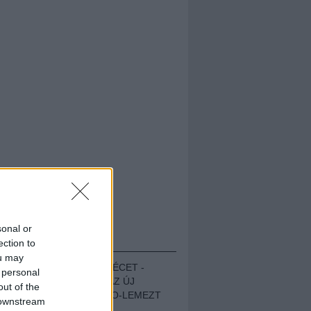
sonal or
HALLGASD!
ection to
ou may
MEGUGROTTÁK A LÉCET -
 personal
MEGHALLGATTUK AZ ÚJ
out of the
PROTEST THE HERO-LEMEZT
 downstream