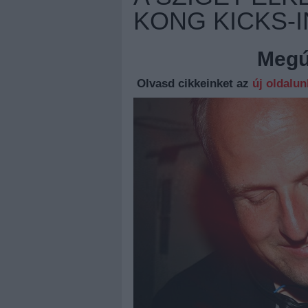
KONG KICKS-
Megúj
Olvasd cikkeinket az
új oldalu