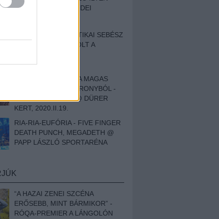
BESZÁMOLÓNK AZ IDEI
SZIGETRŐL
EGY HALLÁSPLASZTIKAI SEBÉSZ
NAPLÓJA - ILYEN VOLT A
SWANSRÓL SZÓLÓ
DOKUMENTUMFILM
MÉLY FÉRFIBÁNAT A MAGAS
ELEFÁNTCSONTTORONYBÓL -
LEPROUS, KLONE @ DÜRER
KERT, 2020.II.19.
RIA-RIA-EUFÓRIA - FIVE FINGER
DEATH PUNCH, MEGADETH @
PAPP LÁSZLÓ SPORTARÉNA
RJÚK
“A HAZAI ZENEI SZCÉNA
ERŐSEBB, MINT BÁRMIKOR” -
RÓQA-PREMIER A LÁNGOLÓN