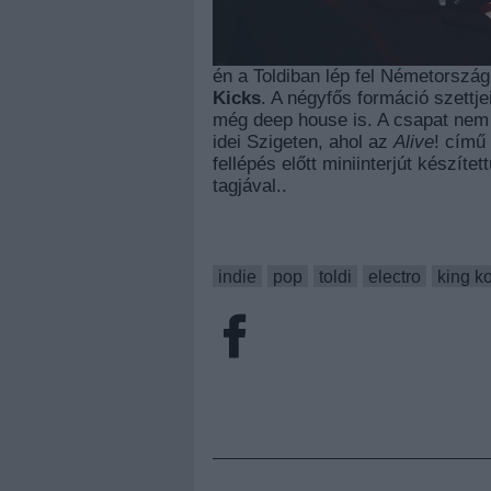
én a Toldiban lép fel Németország
Kicks
. A négyfős formáció szettje
még deep house is. A csapat nem 
idei Szigeten, ahol az
Alive
! című
fellépés előtt miniinterjút készíte
tagjával..
indie
pop
toldi
electro
king k