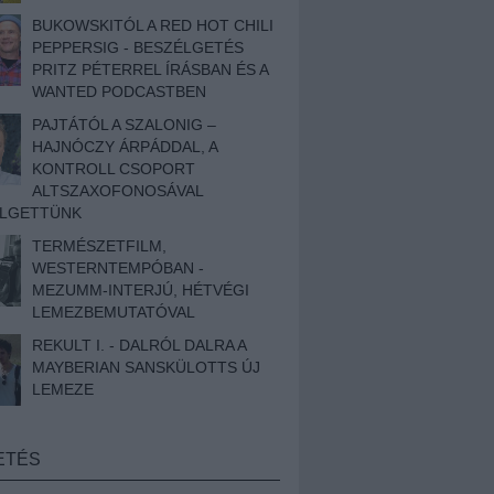
BUKOWSKITÓL A RED HOT CHILI
PEPPERSIG - BESZÉLGETÉS
PRITZ PÉTERREL ÍRÁSBAN ÉS A
WANTED PODCASTBEN
PAJTÁTÓL A SZALONIG –
HAJNÓCZY ÁRPÁDDAL, A
KONTROLL CSOPORT
ALTSZAXOFONOSÁVAL
ÉLGETTÜNK
TERMÉSZETFILM,
WESTERNTEMPÓBAN -
MEZUMM-INTERJÚ, HÉTVÉGI
LEMEZBEMUTATÓVAL
REKULT I. - DALRÓL DALRA A
MAYBERIAN SANSKÜLOTTS ÚJ
LEMEZE
ETÉS