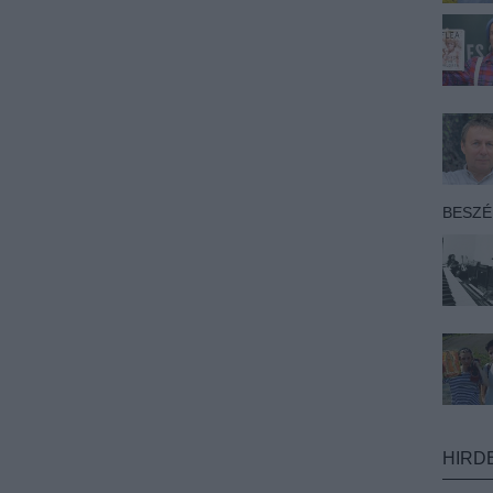
BESZ
HIRD