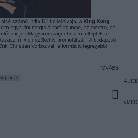
 első számú indie DJ-kollektívája, a
King Kong
iben egyaránt megtalálható az indie, az electro, de
először jön Magyarországra hiszen felléptek az
 tavaszi mixlemezüket is promotálták. A budapesti
ttünk Christian Vorbauval, a formáció legrégebbi
TOVÁBB
ong kicks
AUDI
#MER