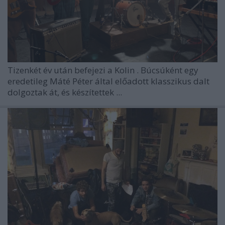
Tizenkét év után befejezi a
Kolin
. Búcsúként egy
eredetileg Máté Péter által előadott klasszikus dalt
dolgoztak át, és készítettek ...