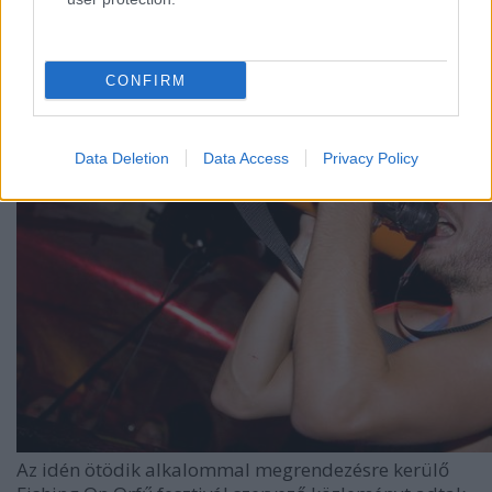
Lángoló Gitárok
•
2012. április 12.
CONFIRM
Data Deletion
Data Access
Privacy Policy
Az idén ötödik alkalommal megrendezésre kerülő