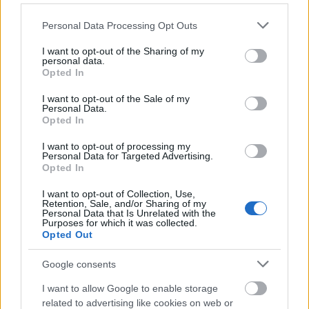
Jó régen lehetett már hallani a Kolinról. Akár azt is
Please note that this website/app uses one or more Google
Personal Data Processing Opt Outs
hihette mindenki, hogy már nincs a zenekar. Pedig
services and may gather and store information including but
van. Erre bizonyíték a fent is hallható
...
not limited to your visit or usage behaviour. You may click to
I want to opt-out of the Sharing of my
personal data.
grant or deny consent to Google and its third-party tags to
Opted In
use your data for below specified purposes in below Google
consent section.
I want to opt-out of the Sale of my
Personal Data.
Opted In
I want to opt-out of processing my
Personal Data for Targeted Advertising.
Opted In
I want to opt-out of Collection, Use,
Retention, Sale, and/or Sharing of my
Personal Data that Is Unrelated with the
Purposes for which it was collected.
Opted Out
Google consents
Reach The Sun - KOLIN-klippremier
I want to allow Google to enable storage
related to advertising like cookies on web or