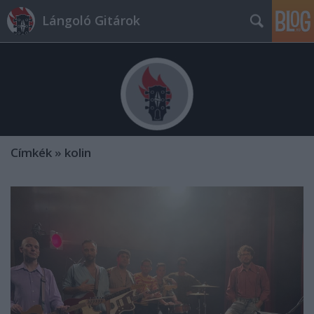
Lángoló Gitárok
Címkék
»
kolin