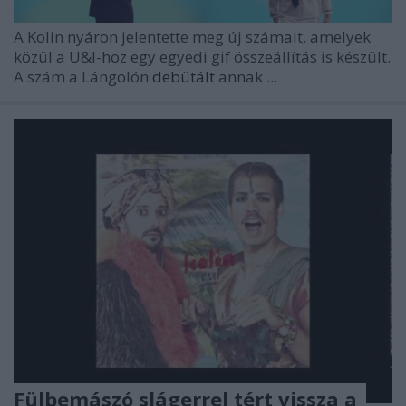
A Kolin nyáron jelentette meg új számait, amelyek
közül a U&I-hoz egy egyedi gif összeállítás is készült.
A szám a Lángolón
debütált
annak ...
Fülbemászó slágerrel tért vissza a