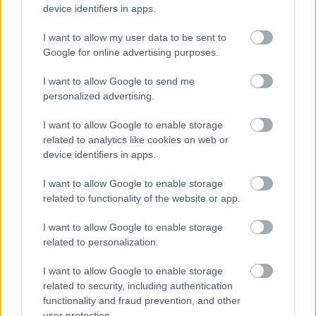
Lángoló Gitárok
•
2013. június 24.
device identifiers in apps.
I want to allow my user data to be sent to
Google for online advertising purposes.
I want to allow Google to send me
personalized advertising.
I want to allow Google to enable storage
related to analytics like cookies on web or
device identifiers in apps.
I want to allow Google to enable storage
related to functionality of the website or app.
Új lemezt készít a
KOLIN
, amelyről itt is van az első
dal és a hozzá forgatott videó is, amely most a
I want to allow Google to enable storage
Lángoló Gitárokon debütál. A zenekar a ...
related to personalization.
Balhéja miatt nem léphet fel a Kolin
I want to allow Google to enable storage
related to security, including authentication
a Fishing On Orfűn
functionality and fraud prevention, and other
user protection.