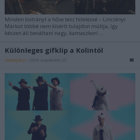
Minden botrányt a hőse tesz hitelessé – Linczényi
Márkot többé nem kísérti tulajdon múltja, így
készen áll beváltani nagy, kamaszkori ...
Különleges gifklip a Kolintól
dankógábor
•
2014. szeptember 25.