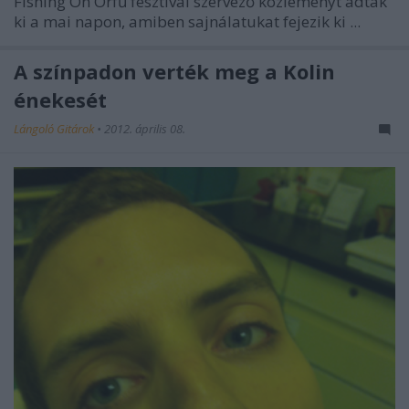
Fishing On Orfű
fesztivál szervező közleményt adtak
ki a mai napon, amiben sajnálatukat fejezik ki ...
A színpadon verték meg a Kolin
énekesét
Lángoló Gitárok
•
2012. április 08.