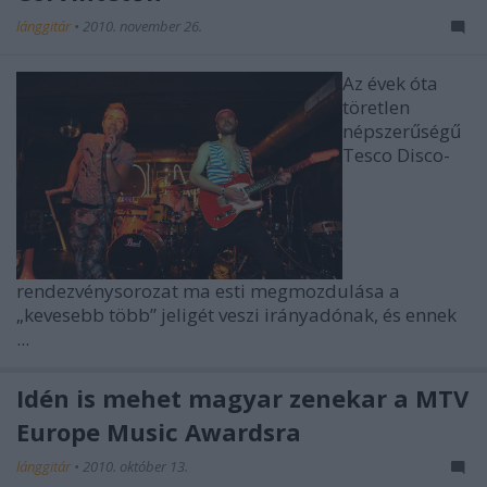
lánggitár
•
2010. november 26.
Az évek óta
töretlen
népszerűségű
Tesco Disco-
rendezvénysorozat ma esti megmozdulása a
„kevesebb több”
jeligét veszi irányadónak, és ennek
...
Idén is mehet magyar zenekar a MTV
Europe Music Awardsra
lánggitár
•
2010. október 13.