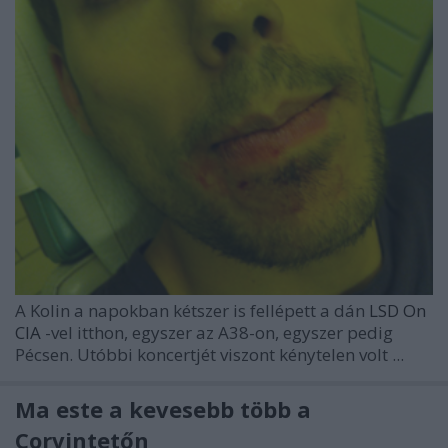
A Kolin a napokban kétszer is fellépett a dán
LSD On
CIA
-vel itthon, egyszer az A38-on, egyszer pedig
Pécsen. Utóbbi koncertjét viszont kénytelen volt ...
Ma este a kevesebb több a
Corvintetőn