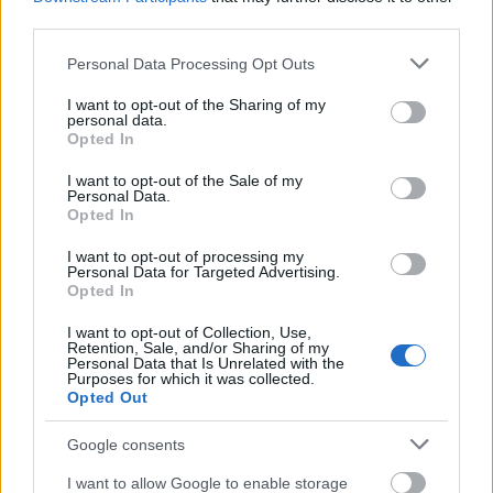
third parties.
Please note that this website/app uses one or more Google
Personal Data Processing Opt Outs
services and may gather and store information including but
not limited to your visit or usage behaviour. You may click to
I want to opt-out of the Sharing of my
personal data.
grant or deny consent to Google and its third-party tags to
Opted In
use your data for below specified purposes in below Google
consent section.
I want to opt-out of the Sale of my
Personal Data.
Opted In
I want to opt-out of processing my
Personal Data for Targeted Advertising.
Opted In
I want to opt-out of Collection, Use,
Retention, Sale, and/or Sharing of my
Personal Data that Is Unrelated with the
Purposes for which it was collected.
Opted Out
Google consents
I want to allow Google to enable storage