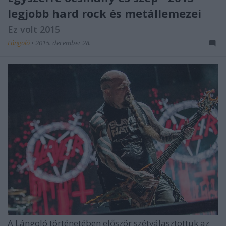
legjobb hard rock és metállemezei
Ez volt 2015
Lángoló
•
2015. december 28.
A Lángoló történetében először szétválasztottuk az