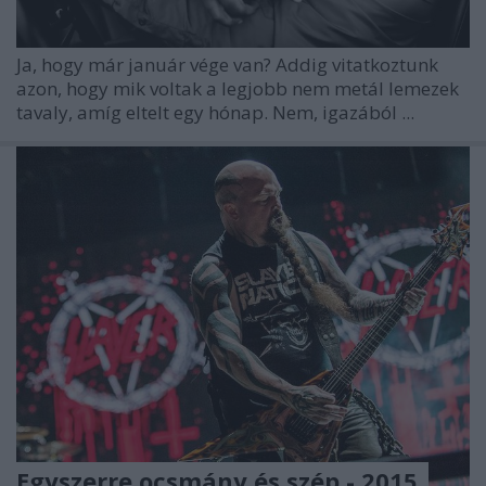
Ja, hogy már január vége van? Addig vitatkoztunk
azon, hogy mik voltak a legjobb nem metál lemezek
tavaly, amíg eltelt egy hónap. Nem, igazából ...
Egyszerre ocsmány és szép - 2015