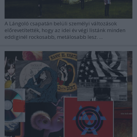
A Lángoló csapatán belüli személyi változások
előrevetítették, hogy az idei év végi listánk minden
eddiginél rockosabb, metálosabb lesz. ...