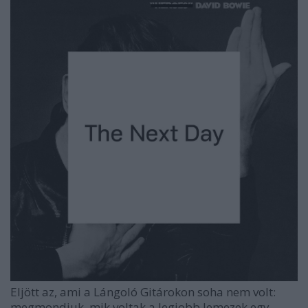
Eljött az, ami a Lángoló Gitárokon soha nem volt:
megmondjuk, mik voltak a legjobb lemezek egy