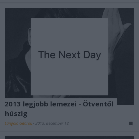
2013 legjobb lemezei - Ötventől
húszig
Lángoló Gitárok
•
2013. december 18.