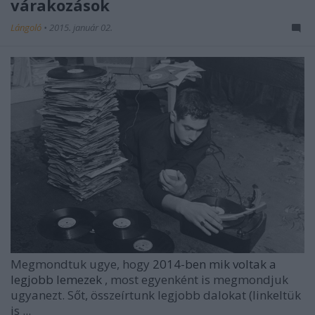
várakozások
Lángoló
•
2015. január 02.
Megmondtuk ugye, hogy
2014-ben mik voltak a
legjobb lemezek
, most egyenként is megmondjuk
ugyanezt. Sőt, összeírtunk legjobb dalokat (linkeltük
is ...