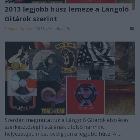
2013 legjobb húsz lemeze a Lángoló
Gitárok szerint
Lángoló Gitárok
•
2013. december 19.
Szerdán
megmutattuk
a Lángoló Gitárok első éves
szerkesztőségi listájának utolsó harminc
helyezettjét, most pedig jön a legjobb húsz. A ...