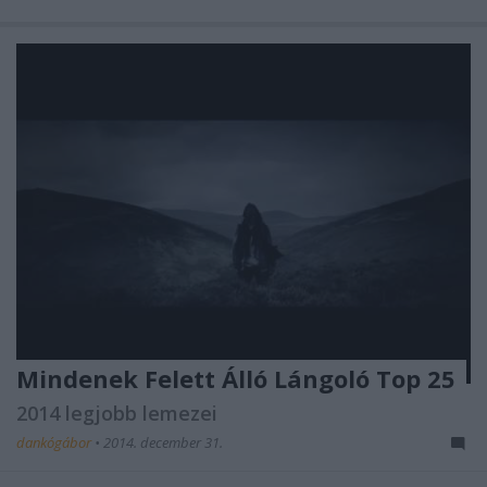
Mindenek Felett Álló Lángoló Top 25
2014 legjobb lemezei
dankógábor
•
2014. december 31.