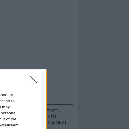
sonal or
HALLGASD!
ection to
ou may
MEGUGROTTÁK A LÉCET -
 personal
MEGHALLGATTUK AZ ÚJ
out of the
PROTEST THE HERO-LEMEZT
 downstream