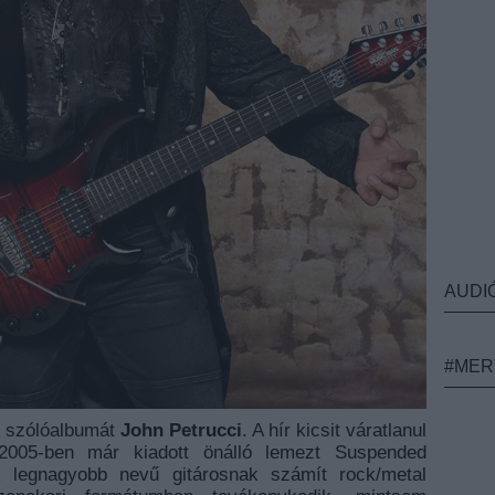
AUDI
#MER
k szólóalbumát
John Petrucci
. A hír kicsit váratlanul
 2005-ben már kiadott önálló lemezt Suspended
 legnagyobb nevű gitárosnak számít rock/metal