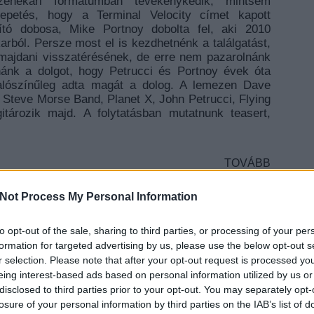
zenekari formátumban tevékenykedik, mintsem
epetés, hogy a Terminal Velocity címet kapott
tó dobosa, Mike Portnoy dobolta fel, aki 2010
arból. Persze most el is kezdhetnénk a találgatást,
 majdani visszatérésének, de erre nem pazarolnánk
nánk a dolgot, hogy Petrucci és Portnoy évek óta
valószínűleg adta magát a dolog. A lemezen Dave
, Steve Morse Band, Planet X, John Petrucci, Flying
itározik majd. A folytatásban mutatnunk teasert,
TOVÁBB
resszív
dream theater
szóló
john petrucci
Not Process My Personal Information
to opt-out of the sale, sharing to third parties, or processing of your per
EZT 
formation for targeted advertising by us, please use the below opt-out s
r selection. Please note that after your opt-out request is processed y
eing interest-based ads based on personal information utilized by us or
disclosed to third parties prior to your opt-out. You may separately opt-
losure of your personal information by third parties on the IAB’s list of