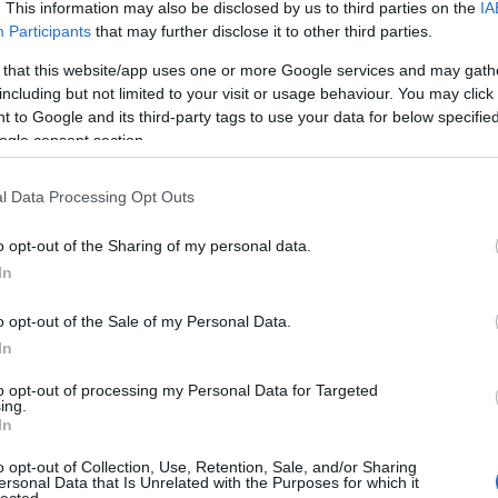
. This information may also be disclosed by us to third parties on the
IA
Participants
that may further disclose it to other third parties.
 that this website/app uses one or more Google services and may gath
ÉG ÁRNYALATAI -
including but not limited to your visit or usage behaviour. You may click 
 to Google and its third-party tags to use your data for below specifi
TUK AZ MMAMT
ogle consent section.
l Data Processing Opt Outs
ult a Lángoló!
o opt-out of the Sharing of my personal data.
In
nkon
, ahol az eddigieknél jóval több tartalom vár!
o opt-out of the Sale of my Personal Data.
In
to opt-out of processing my Personal Data for Targeted
ing.
In
o opt-out of Collection, Use, Retention, Sale, and/or Sharing
ersonal Data that Is Unrelated with the Purposes for which it
HIRD
lected.