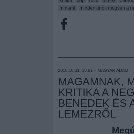
kritika
pop
rock
lemez
alterna
mmamt
mindenkinek megvan a ma
2018.10.31. 10:51 –
MAGYAR ÁDÁM
MAGAMNAK, ME
KRITIKA A NE
BENEDEK ÉS 
LEMEZRŐL
Megúj