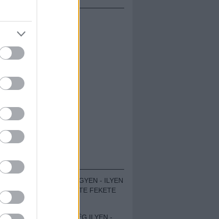
ÁMOLÓK
ZENÉS TÁBOR A HEGYEN - ILYEN
VOLT A VÍRUS SZÜLTE FEKETE
ZAJ FESZTIVÁL
SOHA NEM VOLT MÉG ILYEN -