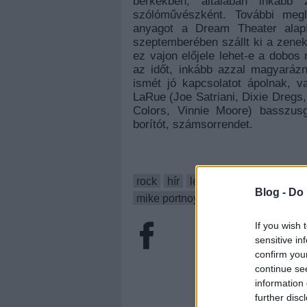
berkekben, általában inkább 
szólóművészként. További megl
anyagot a Dream Theater alapí
szeptemberében szállt ki a zenek
ez vajon előjele lehet-e a dobos
az időt, inkább azzal magyaráz
ismét jó kapcsolatot ápolnak, 
LaRue (Joe Satriani, Dixie Dregs
Colors, Vinnie Moore) basszusg
borítót, számsorrendet.
rock
hír
lemez
metal
új
prog
Blog -
Do 
mike portnoy
instrumentális
If you wish 
sensitive in
confirm you
continue se
information 
further disc