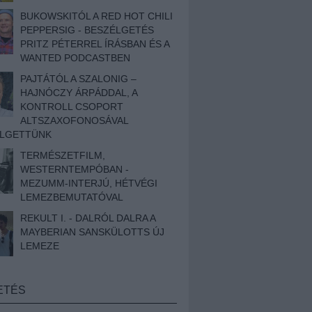
BUKOWSKITÓL A RED HOT CHILI
PEPPERSIG - BESZÉLGETÉS
PRITZ PÉTERREL ÍRÁSBAN ÉS A
WANTED PODCASTBEN
PAJTÁTÓL A SZALONIG –
HAJNÓCZY ÁRPÁDDAL, A
KONTROLL CSOPORT
ALTSZAXOFONOSÁVAL
ÉLGETTÜNK
TERMÉSZETFILM,
WESTERNTEMPÓBAN -
MEZUMM-INTERJÚ, HÉTVÉGI
LEMEZBEMUTATÓVAL
REKULT I. - DALRÓL DALRA A
MAYBERIAN SANSKÜLOTTS ÚJ
LEMEZE
ETÉS