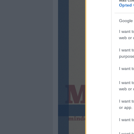
Opted 
Google 
I want t
web or d
I want t
purpose
I want 
I want t
web or d
I want t
or app.
I want t
I want t