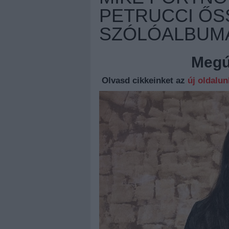
PETRUCCI ŐS
SZÓLÓALBUM
Megúj
Olvasd cikkeinket az
új oldalu