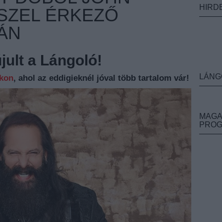
HIRD
SZEL ÉRKEZŐ
ÁN
ult a Lángoló!
LÁNG
nkon
, ahol az eddigieknél jóval több tartalom vár!
MAGA
PRO