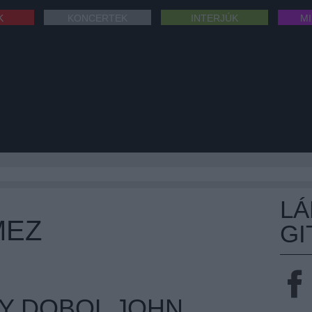
K
KONCERTEK
INTERJÚK
M
L
MEZ
GI
Y DOBOL JOHN