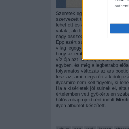
authenti
Szeretek egyedül utazni, autóval,
szervezett túrára megy, óhatatlan
lehet ott és akkor megállni, amik
valaki, aki lemarad, vagy aki épp a
nagy asszociációs készség ahhoz, h
Épp ezért szólólemezt készíteni -
világ legegyszerűbb, leginkább ma
hogy az ember elboldoguljon egy-
víziója azt illetően, mit szeretn
egyben, és még a legbátrabb előa
folyamatos változás az ars poetic
lesz az, ami megszűri a kidolgoz
ilyesmire nem kell figyelni, ki leh
Ha a kísérletek jól sülnek el, ált
értelemben vett gyökértelen szab
hálószobaprojektként indult
Minde
ilyen albumot készített.