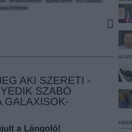
tív
lemezismertető
egyedi péter
ezt hallgasd
ga története
BESZ
G AKI SZERETI -
GYEDIK SZABÓ
A GALAXISOK-
HIRD
ult a Lángoló!