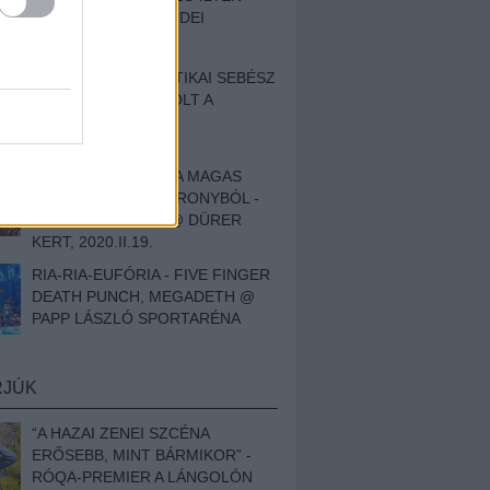
BESZÁMOLÓNK AZ IDEI
SZIGETRŐL
EGY HALLÁSPLASZTIKAI SEBÉSZ
NAPLÓJA - ILYEN VOLT A
SWANSRÓL SZÓLÓ
DOKUMENTUMFILM
MÉLY FÉRFIBÁNAT A MAGAS
ELEFÁNTCSONTTORONYBÓL -
LEPROUS, KLONE @ DÜRER
KERT, 2020.II.19.
RIA-RIA-EUFÓRIA - FIVE FINGER
DEATH PUNCH, MEGADETH @
PAPP LÁSZLÓ SPORTARÉNA
RJÚK
“A HAZAI ZENEI SZCÉNA
ERŐSEBB, MINT BÁRMIKOR” -
RÓQA-PREMIER A LÁNGOLÓN